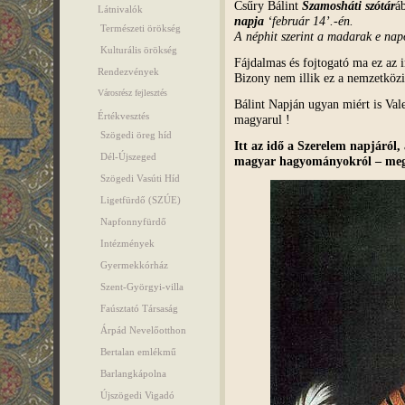
Csűry Bálint
Szamosháti szótár
á
Látnivalók
napja
‘február 14’.-én.
Természeti örökség
A néphit szerint a madarak e nap
Kulturális örökség
Fájdalmas és fojtogató ma ez az 
Rendezvények
Bizony nem illik ez a nemzetköz
Városrész fejlesztés
Bálint Napján ugyan miért is Va
Értékvesztés
magyarul !
Szögedi öreg híd
Itt az idő a Szerelem napjáról,
Dél-Újszeged
magyar hagyományokról – megt
Szögedi Vasúti Híd
Ligetfürdő (SZÚE)
Napfonnyfürdő
Intézmények
Gyermekkórház
Szent-Györgyi-villa
Faúsztató Társaság
Árpád Nevelőotthon
Bertalan emlékmű
Barlangkápolna
Újszögedi Vigadó