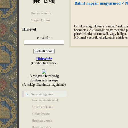
(PFD - 1.2 MB)
Bálint napján magyarmód < Ny
Hungarikumok
Szegedikumok
Csonkországunkban a "szabad"-nak gúnyo
Hírlevél
becsülete elé kiszolgált, vagy megbízó pá
pártérdeke(k) szerint szól, vagy hallga
e-mailcím:
örömmel vesszük leiratkozását a hírleve
Hírlevéltár
(korábbi hírlevelek)
A Magyar Királyság
domborzati terképe
(A terkép rákattintva nagyítható)
Nemzeti ügyeink
Természeti értékeink
Épített értékeink
Étökművészet
Hazafias versek
Hazafias dalok