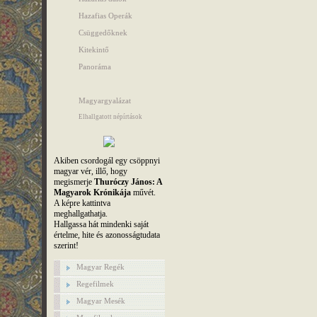
Hazafias Operák
Csüggedőknek
Kitekintő
Panoráma
Magyargyalázat
Elhallgatott népírtások
Akiben csordogál egy csöppnyi
magyar vér, illő, hogy
megismerje
Thuróczy János: A
Magyarok Krónikája
művét.
A képre kattintva
meghallgathatja.
Hallgassa hát mindenki saját
értelme, hite és azonosságtudata
szerint!
Magyar Regék
Regefilmek
Magyar Mesék