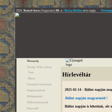
2026.
Kenyér hava
(Augusztus)
06
.-a -
Berta
,
Bettina
neve napja.
Nevenap
Manapság
Térség / Föld-,vízrajz
Tisza
Hírlevéltár
Maros
Ujszögedi történelöm
2025-02-14 - Bálint napján m
Polgármestörök
Példaképeink
Bálint napján magyarmód !
Hellytörténészeink
Bálint napján is lehetünk, ső
Képviselő