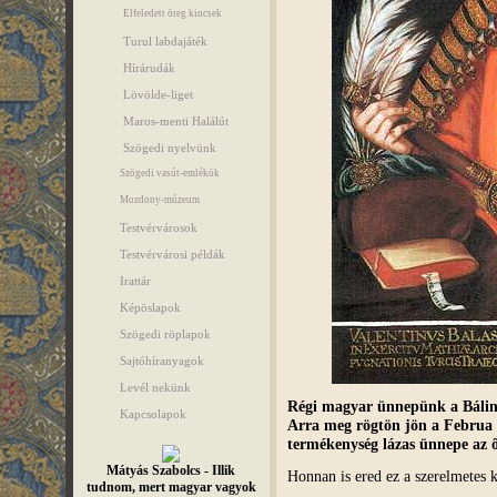
Elfeledett öreg kincsek
Turul labdajáték
Hírárudák
Lövölde-liget
Maros-menti Halálút
Szögedi nyelvünk
Szögedi vasút-emlékök
Mozdony-múzeum
Testvérvárosok
Testvérvárosi példák
Irattár
Képöslapok
Szögedi röplapok
Sajtóhíranyagok
Levél nekünk
Régi magyar ünnepünk a
Bálin
Kapcsolapok
Arra meg rögtön jön a Februa 
termékenység lázas ünnepe az ő
Mátyás Szabolcs - Illik
Honnan is ered ez a szerelmetes 
tudnom, mert magyar vagyok