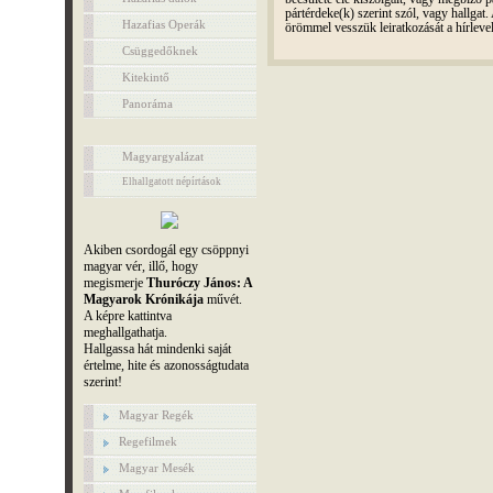
pártérdeke(k) szerint szól, vagy hallga
Hazafias Operák
örömmel vesszük leiratkozását a hírleve
Csüggedőknek
Kitekintő
Panoráma
Magyargyalázat
Elhallgatott népírtások
Akiben csordogál egy csöppnyi
magyar vér, illő, hogy
megismerje
Thuróczy János: A
Magyarok Krónikája
művét.
A képre kattintva
meghallgathatja.
Hallgassa hát mindenki saját
értelme, hite és azonosságtudata
szerint!
Magyar Regék
Regefilmek
Magyar Mesék