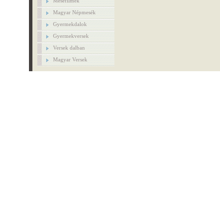
Mesefilmek
Magyar Népmesék
Gyermekdalok
Gyermekversek
Versek dalban
Magyar Versek