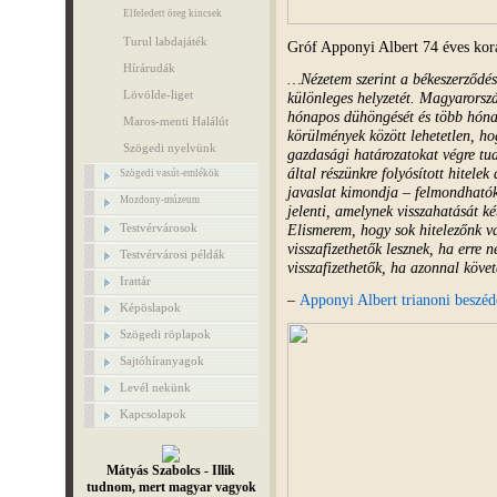
Elfeledett öreg kincsek
Turul labdajáték
Gróf Apponyi Albert 74 éves ko
Hírárudák
…Nézetem szerint a békeszerződé
Lövölde-liget
különleges helyzetét. Magyarorsz
hónapos dühöngését és több hónap
Maros-menti Halálút
körülmények között lehetetlen, hog
Szögedi nyelvünk
gazdasági határozatokat végre tu
által részünkre folyósított hitele
Szögedi vasút-emlékök
javaslat kimondja – felmondhatók 
Mozdony-múzeum
jelenti, amelynek visszahatását ké
Elismerem, hogy sok hitelezőnk v
Testvérvárosok
visszafizethetők lesznek, ha erre 
Testvérvárosi példák
visszafizethetők, ha azonnal köve
Irattár
–
Apponyi Albert trianoni beszéd
Képöslapok
Szögedi röplapok
Sajtóhíranyagok
Levél nekünk
Kapcsolapok
Mátyás Szabolcs - Illik
tudnom, mert magyar vagyok