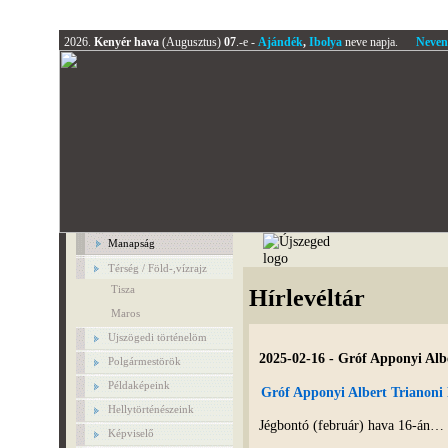
2026.
Kenyér hava
(Augusztus)
07
.-e -
Ajándék
,
Ibolya
neve napja.
Neven
Manapság
Térség / Föld-,vízrajz
Tisza
Hírlevéltár
Maros
Ujszögedi történelöm
2025-02-16 - Gróf Apponyi Alb
Polgármestörök
Példaképeink
Gróf Apponyi Albert Trianoni 
Hellytörténészeink
Jégbontó (február) hava 16-án… 
Képviselő