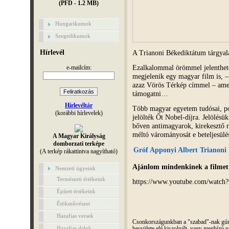
(PFD - 1.2 MB)
Hungarikumok
Szegedikumok
A Trianoni Békediktátum tárgyal
Hírlevél
Ezalkalommal örömmel jelenthet
e-mailcím:
megjelenik egy magyar film is,
azaz Vörös Térkép címmel – amel
támogatni…
Hírlevéltár
Több magyar egyetem tudósai, pol
(korábbi hírlevelek)
jelölték Őt Nobel-díjra. Jelölés
bőven antimagyarok, kirekesztő ra
méltó várományosát e beteljesül
A Magyar Királyság
domborzati terképe
Gróf Apponyi Albert Trianoni 
(A terkép rákattintva nagyítható)
Ajánlom mindenkinek a filmet 
Nemzeti ügyeink
Természeti értékeink
https://www.youtube.com/watch
Épített értékeink
Étökművészet
Hazafias versek
Csonkországunkban a "szabad"-nak gúnyo
Hazafias dalok
becsülete elé kiszolgált, vagy megbízó pá