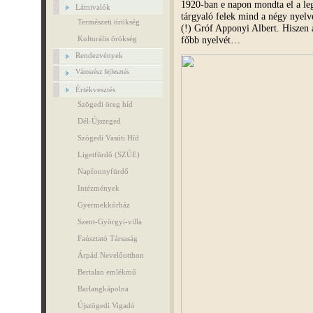
1920-ban e napon mondta el a leg
Látnivalók
tárgyaló felek mind a négy nyelv
Természeti örökség
(!) Gróf Apponyi Albert. Hiszen 
főbb nyelvét…
Kulturális örökség
Rendezvények
Városrész fejlesztés
Értékvesztés
Szögedi öreg híd
Dél-Újszeged
Szögedi Vasúti Híd
Ligetfürdő (SZÚE)
Napfonnyfürdő
Intézmények
Gyermekkórház
Szent-Györgyi-villa
Faúsztató Társaság
Árpád Nevelőotthon
Bertalan emlékmű
Barlangkápolna
Újszögedi Vigadó