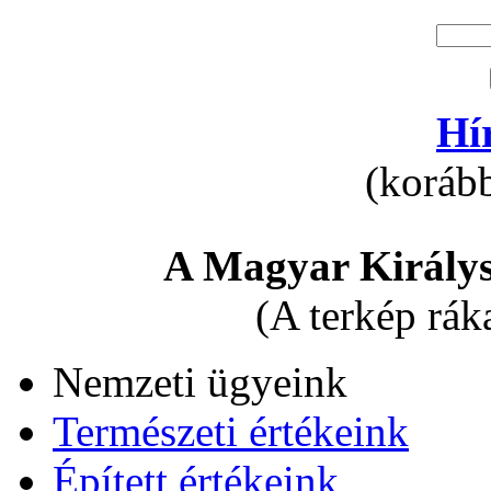
Hí
(korább
A Magyar Királys
(A terkép rák
Nemzeti ügyeink
Természeti értékeink
Épített értékeink