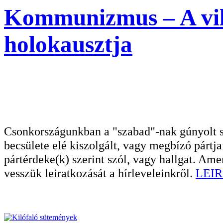
Kommunizmus – A vil
holokausztja
Csonkországunkban a "szabad"-nak gúnyolt sa
becsülete elé kiszolgált, vagy megbízó pártja
pártérdeke(k) szerint szól, vagy hallgat. A
vesszük leiratkozását a hírleveleinkről.
LEIR