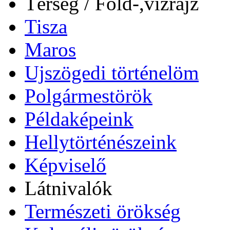
Térség / Föld-,vízrajz
Tisza
Maros
Ujszögedi történelöm
Polgármestörök
Példaképeink
Hellytörténészeink
Képviselő
Látnivalók
Természeti örökség