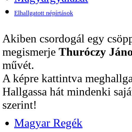
Elhallgatott népírtások
Akiben csordogál egy csöpp
megismerje
Thuróczy Jáno
művét.
A képre kattintva meghallga
Hallgassa hát mindenki sajá
szerint!
Magyar Regék