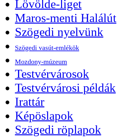
Lövölde-liget
Maros-menti Halálút
Szögedi nyelvünk
Szögedi vasút-emlékök
Mozdony-múzeum
Testvérvárosok
Testvérvárosi példák
Irattár
Képöslapok
Szögedi röplapok