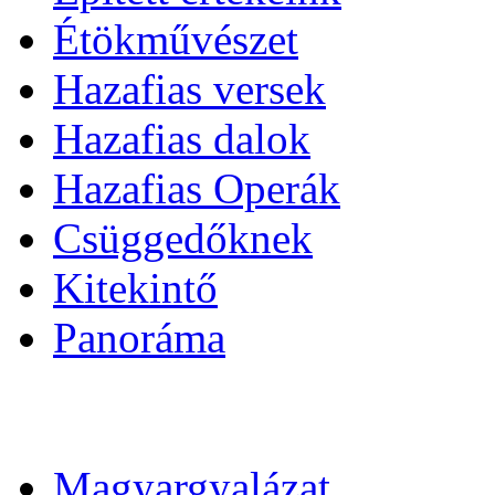
Étökművészet
Hazafias versek
Hazafias dalok
Hazafias Operák
Csüggedőknek
Kitekintő
Panoráma
Magyargyalázat