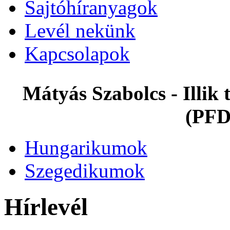
Sajtóhíranyagok
Levél nekünk
Kapcsolapok
Mátyás Szabolcs - Illi
(PFD
Hungarikumok
Szegedikumok
Hírlevél