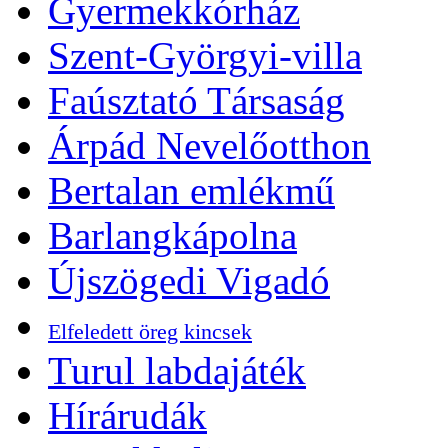
Gyermekkórház
Szent-Györgyi-villa
Faúsztató Társaság
Árpád Nevelőotthon
Bertalan emlékmű
Barlangkápolna
Újszögedi Vigadó
Elfeledett öreg kincsek
Turul labdajáték
Hírárudák