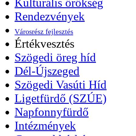
Kulturális örökség
Rendezvények
Városrész fejlesztés
Értékvesztés
Szögedi öreg híd
Dél-Újszeged
Szögedi Vasúti Híd
Ligetfürdő (SZÚE)
Napfonnyfürdő
Intézmények