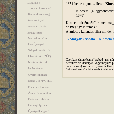
Látnivalók
1874-ben e napon született
Kincs
Természeti örökség
Kincsem, „a legyőzhetetl
Kulturális örökség
1878)
Rendezvények
Kincsem történetéből remek magy
Városrész fejlesztés
de még így is remek !
Ajánlott e kalandos film minden
Értékvesztés
Szögedi öreg híd
A Magyar Csodaló – Kincsem sz
Dél-Újszeged
Szögedi Vasúti Híd
Ligetfürdő (SZÚE)
Csonkországunkban a "szabad"-nak gúnyo
Napfonnyfürdő
becsülete elé kiszolgált, vagy megbízó pá
pártérdeke(k) szerint szól, vagy hallga
Intézmények
örömmel vesszük leiratkozását a hírleve
Gyermekkórház
Szent-Györgyi-villa
Faúsztató Társaság
Árpád Nevelőotthon
Bertalan emlékmű
Barlangkápolna
Újszögedi Vigadó