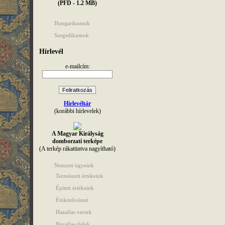
(PFD - 1.2 MB)
Hungarikumok
Szegedikumok
Hírlevél
e-mailcím:
Hírlevéltár
(korábbi hírlevelek)
A Magyar Királyság
domborzati terképe
(A terkép rákattintva nagyítható)
Nemzeti ügyeink
Természeti értékeink
Épített értékeink
Étökművészet
Hazafias versek
Hazafias dalok