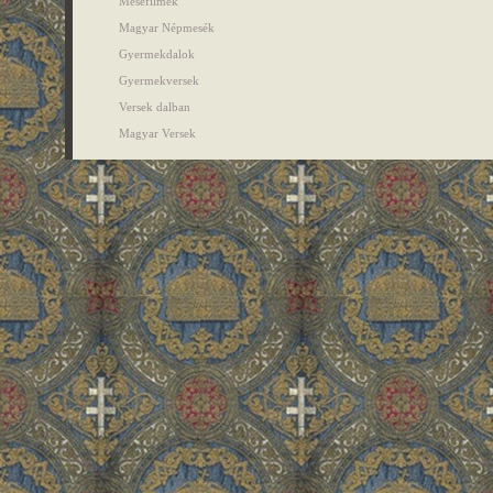
Mesefilmek
Magyar Népmesék
Gyermekdalok
Gyermekversek
Versek dalban
Magyar Versek