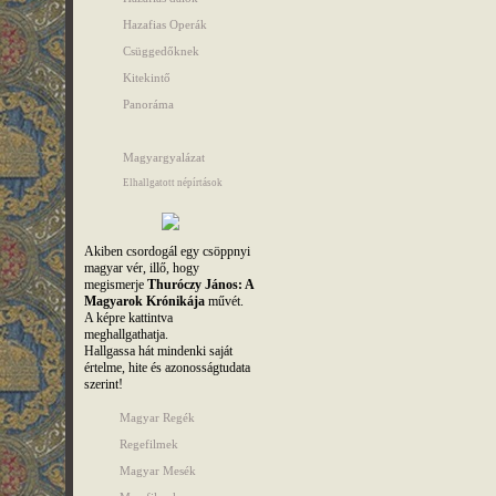
Hazafias Operák
Csüggedőknek
Kitekintő
Panoráma
Magyargyalázat
Elhallgatott népírtások
Akiben csordogál egy csöppnyi
magyar vér, illő, hogy
megismerje
Thuróczy János: A
Magyarok Krónikája
művét.
A képre kattintva
meghallgathatja.
Hallgassa hát mindenki saját
értelme, hite és azonosságtudata
szerint!
Magyar Regék
Regefilmek
Magyar Mesék