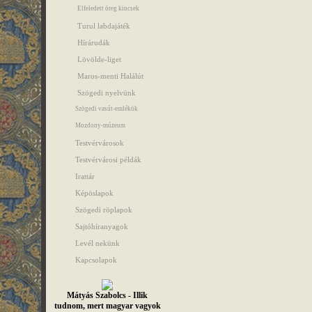
Elfeledett öreg kincsek
Turul labdajáték
Hírárudák
Lövölde-liget
Maros-menti Halálút
Szögedi nyelvünk
Szögedi vasút-emlékök
Mozdony-múzeum
Testvérvárosok
Testvérvárosi példák
Irattár
Képöslapok
Szögedi röplapok
Sajtóhíranyagok
Levél nekünk
Kapcsolapok
Mátyás Szabolcs - Illik
tudnom, mert magyar vagyok