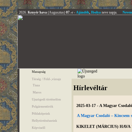
2026.
Kenyér hava
(Augusztus)
07
.-e -
Ajándék
,
Ibolya
neve napja.
Neven
Manapság
Térség / Föld-,vízrajz
Tisza
Hírlevéltár
Maros
Ujszögedi történelöm
2025-03-17 - A Magyar Csodaló
Polgármestörök
Példaképeink
A Magyar Csodaló – Kincsem s
Hellytörténészeink
KIKELET (MÁRCIUS) HAVA 
Képviselő