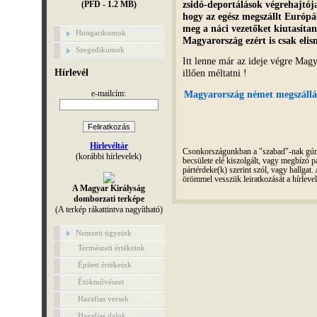
zsidó-deportálások végrehajtój
(PFD - 1.2 MB)
hogy az egész megszállt Európ
meg a náci vezetőket kiutasítani
Hungarikumok
Magyarország ezért is csak elis
Szegedikumok
Itt lenne már az ideje végre Magy
illően méltatni !
Hírlevél
e-mailcím:
Magyarország német megszállás
Hírlevéltár
Csonkországunkban a "szabad"-nak gúnyo
(korábbi hírlevelek)
becsülete elé kiszolgált, vagy megbízó pá
pártérdeke(k) szerint szól, vagy hallga
örömmel vesszük leiratkozását a hírleve
A Magyar Királyság
domborzati terképe
(A terkép rákattintva nagyítható)
Nemzeti ügyeink
Természeti értékeink
Épített értékeink
Étökművészet
Hazafias versek
Hazafias dalok