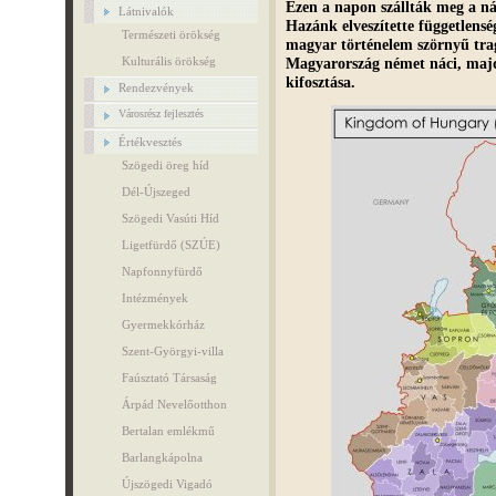
Ezen a napon szállták meg a n
Látnivalók
Hazánk elveszítette függetlenség
Természeti örökség
magyar történelem szörnyű trag
Magyarország német náci, maj
Kulturális örökség
kifosztása.
Rendezvények
Városrész fejlesztés
Értékvesztés
Szögedi öreg híd
Dél-Újszeged
Szögedi Vasúti Híd
Ligetfürdő (SZÚE)
Napfonnyfürdő
Intézmények
Gyermekkórház
Szent-Györgyi-villa
Faúsztató Társaság
Árpád Nevelőotthon
Bertalan emlékmű
Barlangkápolna
Újszögedi Vigadó