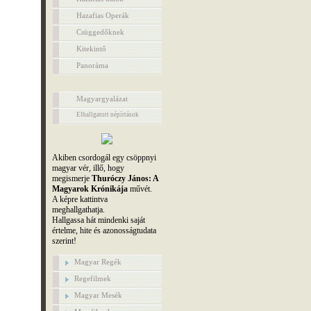
Hazafias Operák
Csüggedőknek
Kitekintő
Panoráma
Magyargyalázat
Elhallgatott népírtások
Akiben csordogál egy csöppnyi
magyar vér, illő, hogy
megismerje
Thuróczy János: A
Magyarok Krónikája
művét.
A képre kattintva
meghallgathatja.
Hallgassa hát mindenki saját
értelme, hite és azonosságtudata
szerint!
Magyar Regék
Regefilmek
Magyar Mesék