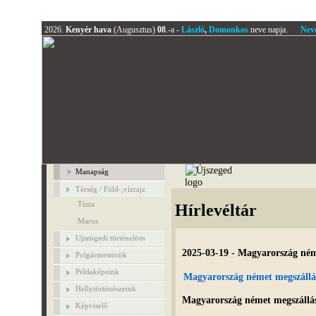
2026.
Kenyér hava
(Augusztus)
08
.-a -
László
,
Domonkos
neve napja.
Nev
Manapság
Térség / Föld-,vízrajz
Tisza
Hírlevéltár
Maros
Ujszögedi történelöm
2025-03-19 - Magyarország né
Polgármestörök
Példaképeink
Magyarország német megszáll
Hellytörténészeink
Magyarország német megszállá
Képviselő