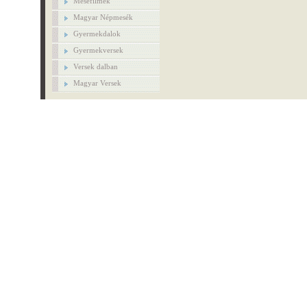
Mesefilmek
Magyar Népmesék
Gyermekdalok
Gyermekversek
Versek dalban
Magyar Versek