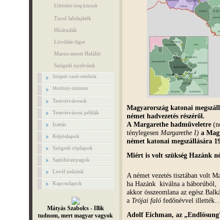
Elfeledett öreg kincsek
Turul labdajáték
Hírárudák
Lövölde-liget
Maros-menti Halálút
Szögedi nyelvünk
Szögedi vasút-emlékök
Mozdony-múzeum
Testvérvárosok
Magyarország katonai megszáll
Testvérvárosi példák
német hadvezetés részéről.
A Margarethe hadműveletre
(n
Irattár
ténylegesen
Margarethe I)
a Mag
Képöslapok
német katonai megszállására 19
Szögedi röplapok
Miért is volt szükség Hazánk n
Sajtóhíranyagok
Levél nekünk
A német vezetés tisztában volt Ma
ha Hazánk kiválna a háborúból,
Kapcsolapok
akkor összeomlana az egész Balká
a
Trójai faló
fedőnévvel illették
Mátyás Szabolcs - Illik
Adolf Eichman
, az „Endlösung
tudnom, mert magyar vagyok