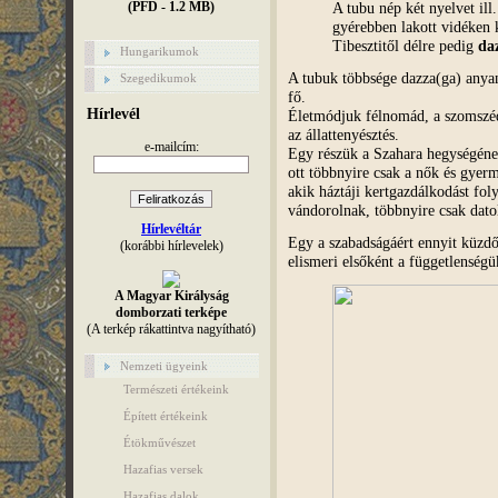
A tubu nép két nyelvet ill
(PFD - 1.2 MB)
gyérebben lakott vidéken 
Tibesztitől délre pedig
da
Hungarikumok
A tubuk többsége dazza(ga) anyan
Szegedikumok
fő.
Hírlevél
Életmódjuk félnomád, a szomszéd
az állattenyésztés.
e-mailcím:
Egy részük a Szahara hegységének,
ott többnyire csak a nők és gyer
akik háztáji kertgazdálkodást foly
vándorolnak, többnyire csak datol
Hírlevéltár
Egy a szabadságáért ennyit küzdő
(korábbi hírlevelek)
elismeri elsőként a függetlenségü
A Magyar Királyság
domborzati terképe
(A terkép rákattintva nagyítható)
Nemzeti ügyeink
Természeti értékeink
Épített értékeink
Étökművészet
Hazafias versek
Hazafias dalok