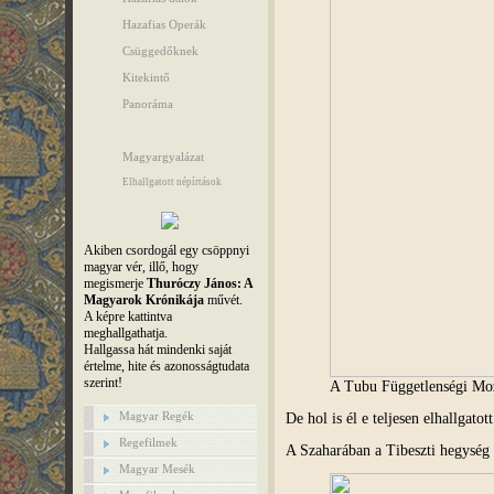
Hazafias Operák
Csüggedőknek
Kitekintő
Panoráma
Magyargyalázat
Elhallgatott népírtások
Akiben csordogál egy csöppnyi
magyar vér, illő, hogy
megismerje
Thuróczy János: A
Magyarok Krónikája
művét.
A képre kattintva
meghallgathatja.
Hallgassa hát mindenki saját
értelme, hite és azonosságtudata
szerint!
A Tubu Függetlenségi Moz
Magyar Regék
De hol is él e teljesen elhallgatot
Regefilmek
A Szaharában a Tibeszti hegysé
Magyar Mesék