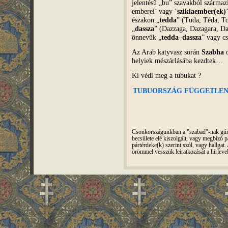
jelentésű „bu” szavakból származik
emberei’ vagy ’
sziklaember(ek)
északon „
tedda
” (Tuda, Téda, Tod
„
dassza
” (Dazzaga, Dazagara, Da
önnevük „
tedda
–
dassza
” vagy cs
Az Arab katyvasz során
Szabha
o
helyiek mészárlásába kezdtek…
Ki védi meg a tubukat ?
TUBUORSZÁG FÜGGETLENSÉG
Csonkországunkban a "szabad"-nak gúnyo
becsülete elé kiszolgált, vagy megbízó pá
pártérdeke(k) szerint szól, vagy hallga
örömmel vesszük leiratkozását a hírleve