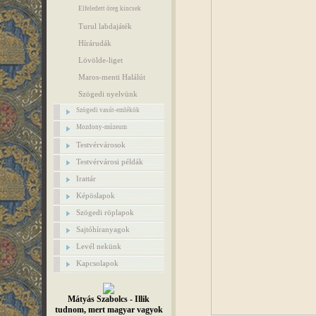
Elfeledett öreg kincsek
Turul labdajáték
Hírárudák
Lövölde-liget
Maros-menti Halálút
Szögedi nyelvünk
Szögedi vasút-emlékök
Mozdony-múzeum
Testvérvárosok
Testvérvárosi példák
Irattár
Képöslapok
Szögedi röplapok
Sajtóhíranyagok
Levél nekünk
Kapcsolapok
Mátyás Szabolcs - Illik
tudnom, mert magyar vagyok