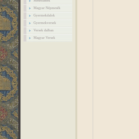
Mesefilmek
Magyar Népmesék
Gyermekdalok
Gyermekversek
Versek dalban
Magyar Versek