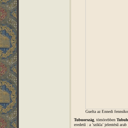
Guelta az Ennedi fennsíko
Tubuország
, tömörebben
Tubuh
eredetű : a ’szikla’ jelentésű ara