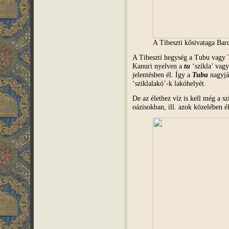
A Tibeszti kősivataga Bar
A Tibeszti hegység a Tubu vagy T
Kanuri nyelven a
tu
‘szikla’ vagy
jelentésben él. Így a
Tubu
nagyjáb
‘sziklalakó’-k lakóhelyét.
De az élethez víz is kell még a s
oázisokban, ill. azok közelében 