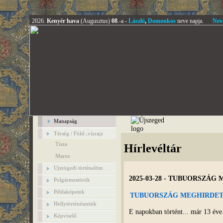
2026.
Kenyér hava
(Augusztus)
08
.-a -
László
,
Domonkos
neve napja.
Nev
Manapság
Térség / Föld-,vízrajz
Tisza
Hírlevéltár
Maros
Ujszögedi történelöm
2025-03-28 - TUBUORSZÁ
Polgármestörök
Példaképeink
TUBUORSZÁG MEGHIRDET
Hellytörténészeink
E napokban történt... már 13 éve
Képviselő