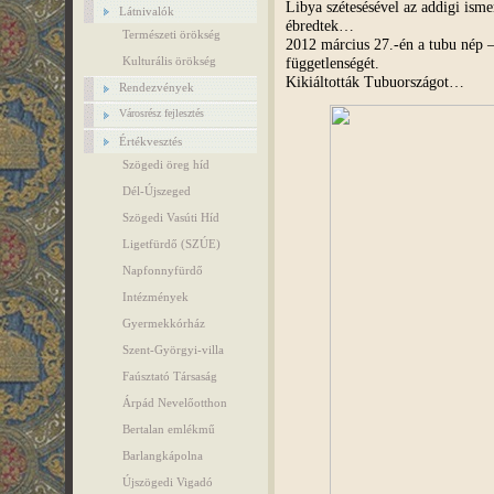
Libya szétesésével az addigi isme
Látnivalók
ébredtek…
Természeti örökség
2012 március 27.-én a tubu nép –
függetlenségét.
Kulturális örökség
Kikiáltották Tubuországot…
Rendezvények
Városrész fejlesztés
Értékvesztés
Szögedi öreg híd
Dél-Újszeged
Szögedi Vasúti Híd
Ligetfürdő (SZÚE)
Napfonnyfürdő
Intézmények
Gyermekkórház
Szent-Györgyi-villa
Faúsztató Társaság
Árpád Nevelőotthon
Bertalan emlékmű
Barlangkápolna
Újszögedi Vigadó