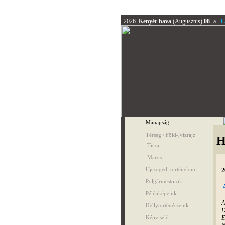
2026.
Kenyér hava
(Augusztus)
08
.-a -
L
Manapság
Térség / Föld-,vízrajz
H
Tisza
Maros
Ujszögedi történelöm
2
Polgármestörök
Példaképeink
A
Hellytörténészeink
D
E
Képviselő