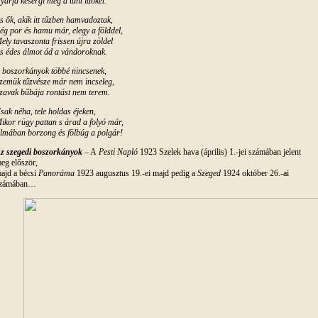
yárfa kesergi még a tűnt időket.
s ők, akik itt tűzben hamvadoztak,
ég por és hamu már, elegy a földdel,
ely tavaszonta frissen újra zöldel
s édes álmot ád a vándoroknak.
 boszorkányok többé nincsenek,
zemük tűzvésze már nem incseleg,
zavak bűbája rontást nem terem.
sak néha, tele holdas éjeken,
ikor rügy pattan s árad a folyó már,
lmában borzong és fölbúg a polgár!
z szegedi boszorkányok
– A
Pesti Napló
1923 Szelek hava (április) 1.-jei számában jelent
eg először,
ajd a bécsi
Panoráma
1923 augusztus 19.-ei majd pedig a
Szeged
1924 október 26.-ai
zámában…