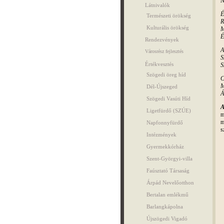
N
Látnivalók
É
Természeti örökség
R
Kulturális örökség
M
É
Rendezvények
A
Városrész fejlesztés
S
Értékvesztés
S
Szögedi öreg híd
C
M
Dél-Újszeged
Á
Szögedi Vasúti Híd
A
Ligetfürdő (SZÚE)
m
m
Napfonnyfürdő
s
Intézmények
Gyermekkórház
Szent-Györgyi-villa
Faúsztató Társaság
Árpád Nevelőotthon
Bertalan emlékmű
Barlangkápolna
Újszögedi Vigadó