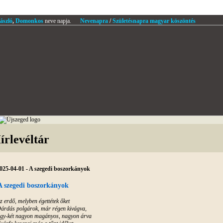
ászló
,
Domonkos
neve napja.
Nevenapra
/
Születésnapra magyar köszöntés
írlevéltár
025-04-01 - A szegedi boszorkányok
A szegedi boszorkányok
z erdő, melyben égettétek őket
árdás polgárok, már régen kivágva,
gy-két nagyon magányos, nagyon árva