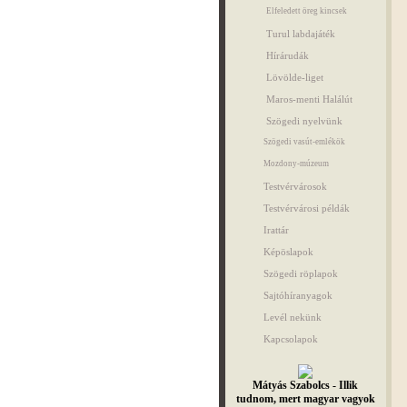
Elfeledett öreg kincsek
Turul labdajáték
Hírárudák
Lövölde-liget
Maros-menti Halálút
Szögedi nyelvünk
Szögedi vasút-emlékök
Mozdony-múzeum
Testvérvárosok
Testvérvárosi példák
Irattár
Képöslapok
Szögedi röplapok
Sajtóhíranyagok
Levél nekünk
Kapcsolapok
Mátyás Szabolcs - Illik
tudnom, mert magyar vagyok