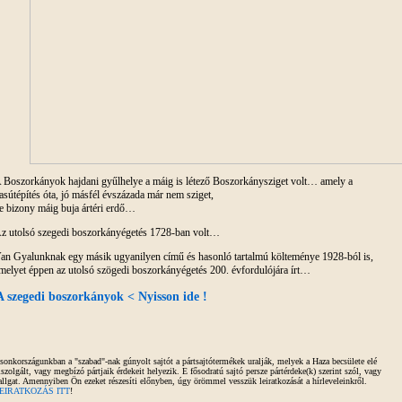
 Boszorkányok hajdani gyűlhelye a máig is létező Boszorkánysziget volt… amely a
asútépítés óta, jó másfél évszázada már nem sziget,
e bizony máig buja ártéri erdő…
z utolsó szegedi boszorkányégetés 1728-ban volt…
an Gyalunknak egy másik ugyanilyen című és hasonló tartalmú költeménye 1928-ból is,
melyet éppen az utolsó szögedi boszorkányégetés 200. évfordulójára írt…
A szegedi boszorkányok < Nyisson ide !
sonkországunkban a "szabad"-nak gúnyolt sajtót a pártsajtótermékek uralják, melyek a Haza becsülete elé
iszolgált, vagy megbízó pártjaik érdekeit helyezik. E fősodratú sajtó persze pártérdeke(k) szerint szól, vagy
allgat. Amennyiben Ön ezeket részesíti előnyben, úgy örömmel vesszük leiratkozását a hírleveleinkről.
EIRATKOZÁS ITT
!