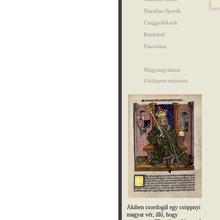
Hazafias Operák
Csüggedőknek
Kitekintő
Panoráma
Magyargyalázat
Elhallgatott népírtások
Akiben csordogál egy csöppnyi
magyar vér, illő, hogy