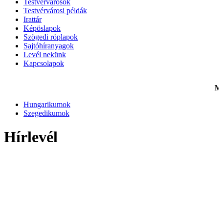
Testvérvárosok
Testvérvárosi példák
Irattár
Képöslapok
Szögedi röplapok
Sajtóhíranyagok
Levél nekünk
Kapcsolapok
M
Hungarikumok
Szegedikumok
Hírlevél