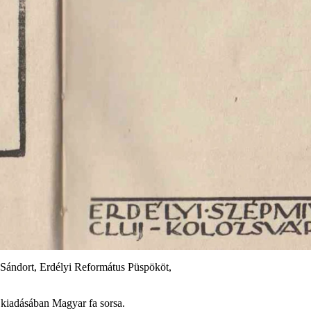
i Sándort, Erdélyi Református Püspököt,
 kiadásában Magyar fa sorsa.