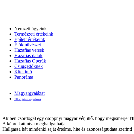
Nemzeti ügyeink
Természeti értékeink
Épített értékeink
Étökművészet
Hazafias versek
Hazafias dalok
Hazafias Operák
Csüggedőknek
Kitekintő
Panoráma
Magyargyalázat
Elhallgatott népírtások
Akiben csordogál egy csöppnyi magyar vér, illő, hogy megismerje
Th
A képre kattintva meghallgathatja.
Hallgassa hát mindenki saját értelme, hite és azonosságtudata szerint!