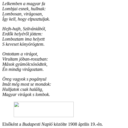
Lelkemben a magyar fa
Lombjai esnek, hullnak:
Lombosan, virágosan,
Így kell, hogy elpusztuljak.
Hejh-hajh, Szilvániából,
Erdők helyéről jöttem:
Lomboztam ima helyett
S keveset könyörögtem.
Ontottam a virágot,
Virultam jóban-rosszban:
Mások gyümölcsösödtek,
Én mindig virágoztam.
Öreg vagyok s pogányul
Imát még most se mondok:
Hulljatok csak halálig,
Magyar virágok s lombok.
Elsőként a
Budapesti Napló
közölte 1908 április 19.-én.