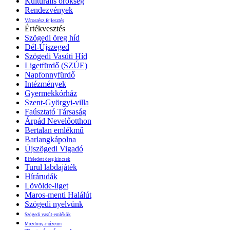
Kulturális örökség
Rendezvények
Városrész fejlesztés
Értékvesztés
Szögedi öreg híd
Dél-Újszeged
Szögedi Vasúti Híd
Ligetfürdő (SZÚE)
Napfonnyfürdő
Intézmények
Gyermekkórház
Szent-Györgyi-villa
Faúsztató Társaság
Árpád Nevelőotthon
Bertalan emlékmű
Barlangkápolna
Újszögedi Vigadó
Elfeledett öreg kincsek
Turul labdajáték
Hírárudák
Lövölde-liget
Maros-menti Halálút
Szögedi nyelvünk
Szögedi vasút-emlékök
Mozdony-múzeum