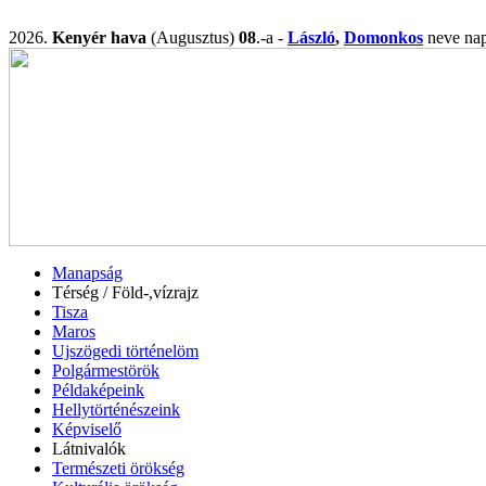
2026.
Kenyér hava
(Augusztus)
08
.-a -
László
,
Domonkos
neve n
Manapság
Térség / Föld-,vízrajz
Tisza
Maros
Ujszögedi történelöm
Polgármestörök
Példaképeink
Hellytörténészeink
Képviselő
Látnivalók
Természeti örökség