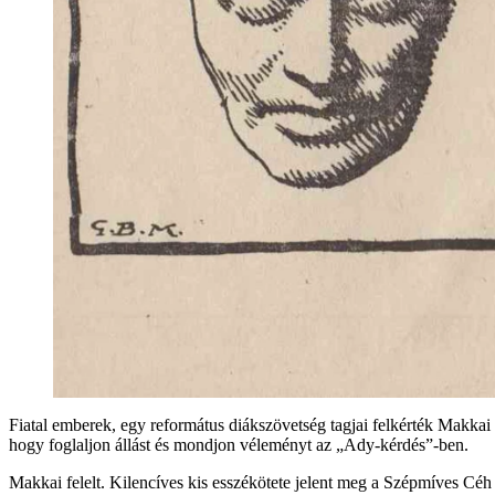
Fiatal emberek, egy református diákszövetség tagjai felkérték Makka
hogy foglaljon állást és mondjon véleményt az „Ady-kérdés”-ben.
Makkai felelt. Kilencíves kis esszékötete jelent meg a Szépmíves Céh