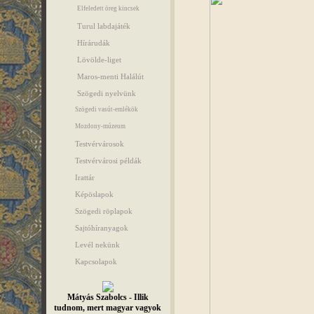
Elfeledett öreg kincsek
Turul labdajáték
Hírárudák
Lövölde-liget
Maros-menti Halálút
Szögedi nyelvünk
Szögedi vasút-emlékök
Mozdony-múzeum
Testvérvárosok
Testvérvárosi példák
Irattár
Képöslapok
Szögedi röplapok
Sajtóhíranyagok
Levél nekünk
Kapcsolapok
Mátyás Szabolcs - Illik
tudnom, mert magyar vagyok