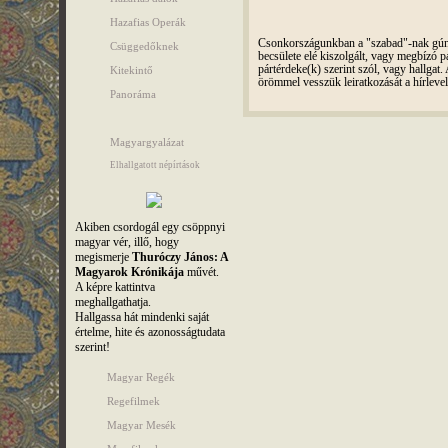
Hazafias Operák
Csonkországunkban a "szabad"-nak gúnyo
Csüggedőknek
becsülete elé kiszolgált, vagy megbízó pá
pártérdeke(k) szerint szól, vagy hallga
Kitekintő
örömmel vesszük leiratkozását a hírleve
Panoráma
Magyargyalázat
Elhallgatott népírtások
Akiben csordogál egy csöppnyi
magyar vér, illő, hogy
megismerje
Thuróczy János: A
Magyarok Krónikája
művét.
A képre kattintva
meghallgathatja.
Hallgassa hát mindenki saját
értelme, hite és azonosságtudata
szerint!
Magyar Regék
Regefilmek
Magyar Mesék