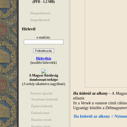
(PFD - 1.2 MB)
Hungarikumok
Szegedikumok
Hírlevél
e-mailcím:
Hírlevéltár
(korábbi hírlevelek)
A Magyar Királyság
domborzati terképe
(A terkép rákattintva nagyítható)
Ha kiderül az alkony
– A
Magya
Nemzeti ügyeink
először.
Természeti értékeink
Itt a
Versek a vasuton
című ciklus
Épített értékeink
Ugyanígy közölte a
Délmagyaror
Étökművészet
Ha kiderül az alkony < Nyisson
Hazafias versek
Hazafias dalok