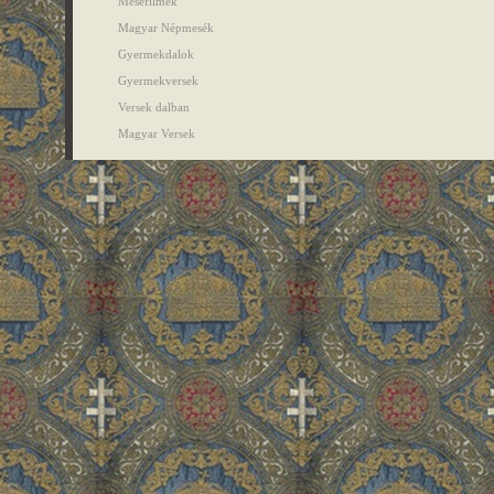
Mesefilmek
Magyar Népmesék
Gyermekdalok
Gyermekversek
Versek dalban
Magyar Versek