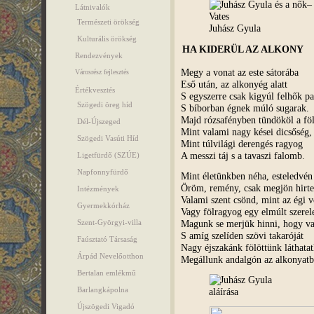
Látnivalók
Természeti örökség
Juhász Gyula
Kulturális örökség
HA KIDERÜL AZ ALKONY
Rendezvények
Megy a vonat az este sátorába
Városrész fejlesztés
Eső után, az alkonyég alatt
Értékvesztés
S egyszerre csak kigyúl felhők pa
Szögedi öreg híd
S bíborban égnek múló sugarak.
Majd rózsafényben tündököl a föl
Dél-Újszeged
Mint valami nagy kései dicsőség,
Szögedi Vasúti Híd
Mint túlvilági derengés ragyog
A messzi táj s a tavaszi falomb.
Ligetfürdő (SZÚE)
Napfonnyfürdő
Mint életünkben néha, esteledvén
Öröm, remény, csak megjön hirte
Intézmények
Valami szent csönd, mint az égi 
Gyermekkórház
Vagy fölragyog egy elmúlt szere
Magunk se merjük hinni, hogy va
Szent-Györgyi-villa
S amíg szelíden szövi takaróját
Faúsztató Társaság
Nagy éjszakánk fölöttünk láthatat
Árpád Nevelőotthon
Megállunk andalgón az alkonyatb
Bertalan emlékmű
Barlangkápolna
Újszögedi Vigadó