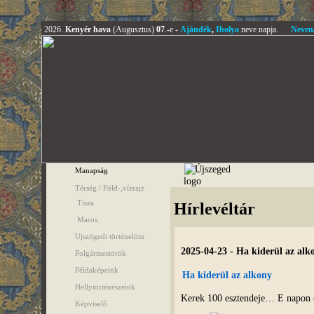
2026.
Kenyér hava
(Augusztus)
07
.-e -
Ajándék
,
Ibolya
neve napja.
Neven
Manapság
Térség / Föld-,vízrajz
Tisza
Hírlevéltár
Maros
Ujszögedi történelöm
2025-04-23 - Ha kiderül az alk
Polgármestörök
Példaképeink
Ha kiderül az alkony
Hellytörténészeink
Kerek 100 esztendeje… E napon o
Képviselő