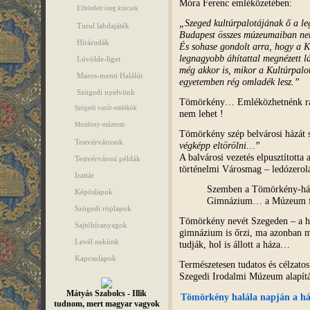
Móra Ferenc emléközetében:
Elfeledett öreg kincsek
„Szeged kultúrpalotájának ő a le
Turul labdajáték
Budapest összes múzeumaiban nem
Hírárudák
És sohase gondolt arra, hogy a K
legnagyobb áhítattal megnézett lá
Lövölde-liget
még akkor is, mikor a Kultúrpalo
Maros-menti Halálút
egyetemben rég omladék lesz.”
Szögedi nyelvünk
Tömörkény… Emléközhetnénk rá 
Szögedi vasút-emlékök
nem lehet !
Mozdony-múzeum
Tömörkény szép belvárosi házát sz
Testvérvárosok
végképp eltörölni…”
A balvárosi vezetés elpusztította
Testvérvárosi példák
történelmi Városmag – ledózerolá
Irattár
Szemben a Tömörkény-ház,
Képöslapok
Gimnázium… a Múzeum fel
Szögedi röplapok
Tömörkény nevét Szegeden – a ha
Sajtóhíranyagok
gimnázium is őrzi, ma azonban m
Levél nekünk
tudják, hol is állott a háza…
Kapcsolapok
Természetesen tudatos és célzato
Szegedi Irodalmi Múzeum alapítás
Mátyás Szabolcs - Illik
Tömörkény halála napján a ház
tudnom, mert magyar vagyok