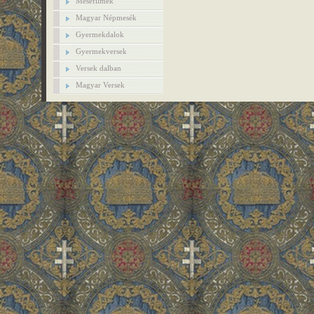
Mesefilmek
Magyar Népmesék
Gyermekdalok
Gyermekversek
Versek dalban
Magyar Versek