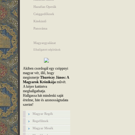
Hazafias Operák
Csüggedőknek
Kitekintő
Panoráma
Magyargyalázat
Elhallgatott népírtások
Akiben csordogál egy csöppnyi
magyar vér, illő, hogy
megismerje
Thuróczy János: A
Magyarok Krónikája
művét.
A képre kattintva
meghallgathatja.
Hallgassa hát mindenki saját
értelme, hite és azonosságtudata
szerint!
Magyar Regék
Regefilmek
Magyar Mesék