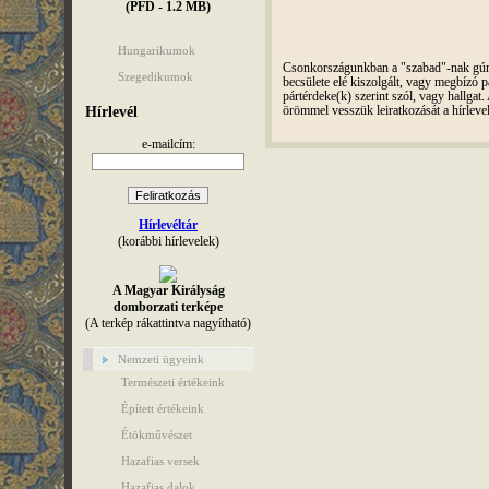
(PFD - 1.2 MB)
Hungarikumok
Csonkországunkban a "szabad"-nak gúnyo
Szegedikumok
becsülete elé kiszolgált, vagy megbízó pá
pártérdeke(k) szerint szól, vagy hallga
örömmel vesszük leiratkozását a hírleve
Hírlevél
e-mailcím:
Hírlevéltár
(korábbi hírlevelek)
A Magyar Királyság
domborzati terképe
(A terkép rákattintva nagyítható)
Nemzeti ügyeink
Természeti értékeink
Épített értékeink
Étökművészet
Hazafias versek
Hazafias dalok