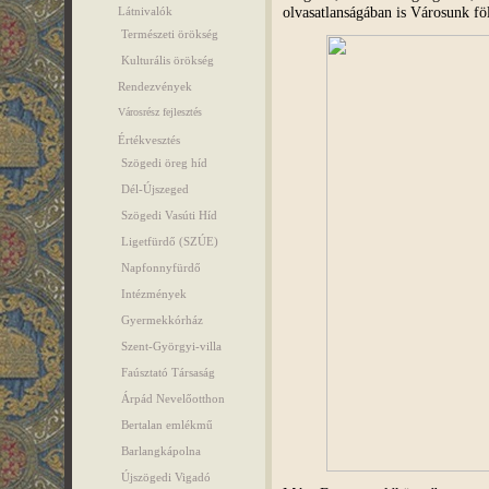
olvasatlanságában is Városunk fö
Látnivalók
Természeti örökség
Kulturális örökség
Rendezvények
Városrész fejlesztés
Értékvesztés
Szögedi öreg híd
Dél-Újszeged
Szögedi Vasúti Híd
Ligetfürdő (SZÚE)
Napfonnyfürdő
Intézmények
Gyermekkórház
Szent-Györgyi-villa
Faúsztató Társaság
Árpád Nevelőotthon
Bertalan emlékmű
Barlangkápolna
Újszögedi Vigadó