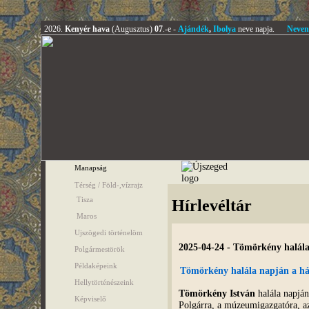
2026.
Kenyér hava
(Augusztus)
07
.-e -
Ajándék
,
Ibolya
neve napja.
Neven
Manapság
Térség / Föld-,vízrajz
Tisza
Hírlevéltár
Maros
Ujszögedi történelöm
2025-04-24 - Tömörkény halála
Polgármestörök
Példaképeink
Tömörkény halála napján a há
Hellytörténészeink
Tömörkény István
halála napján
Képviselő
Polgárra, a múzeumigazgatóra, az