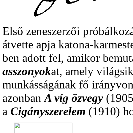
Első zeneszerzői próbálkozá
átvette apja katona-karmest
ben adott fel, amikor bemuta
asszonyok
at, amely világsi
munkásságának fő irányvonal
azonban
A víg özvegy
(1905
a
Cigányszerelem
(1910) ho