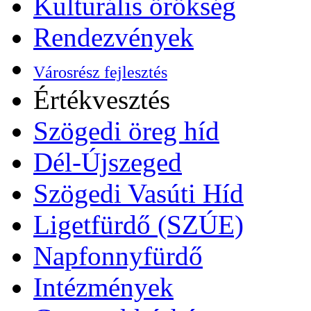
Kulturális örökség
Rendezvények
Városrész fejlesztés
Értékvesztés
Szögedi öreg híd
Dél-Újszeged
Szögedi Vasúti Híd
Ligetfürdő (SZÚE)
Napfonnyfürdő
Intézmények