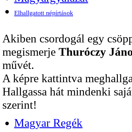
Elhallgatott népírtások
Akiben csordogál egy csöpp
megismerje
Thuróczy Jáno
művét.
A képre kattintva meghallga
Hallgassa hát mindenki sajá
szerint!
Magyar Regék