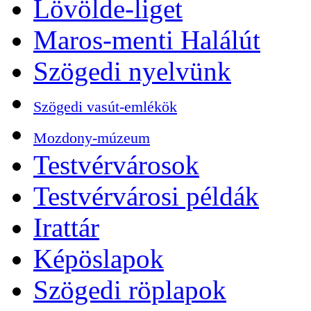
Lövölde-liget
Maros-menti Halálút
Szögedi nyelvünk
Szögedi vasút-emlékök
Mozdony-múzeum
Testvérvárosok
Testvérvárosi példák
Irattár
Képöslapok
Szögedi röplapok