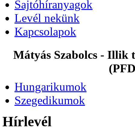
Sajtóhíranyagok
Levél nekünk
Kapcsolapok
Mátyás Szabolcs - Illi
(PFD
Hungarikumok
Szegedikumok
Hírlevél