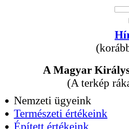
Hí
(korább
A Magyar Királys
(A terkép rák
Nemzeti ügyeink
Természeti értékeink
Épített értékeink