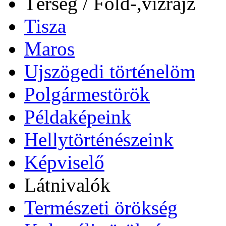
Térség / Föld-,vízrajz
Tisza
Maros
Ujszögedi történelöm
Polgármestörök
Példaképeink
Hellytörténészeink
Képviselő
Látnivalók
Természeti örökség