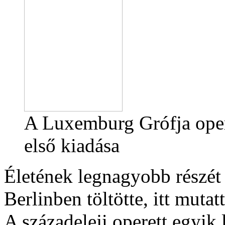
A Luxemburg Grófja oper
első kiadása
Életének legnagyobb részét 
Berlinben töltötte, itt mutat
A századeleji operett egyik 