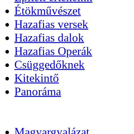
Étökművészet
Hazafias versek
Hazafias dalok
Hazafias Operák
Csüggedőknek
Kitekintő
Panoráma
Magyargyalázat