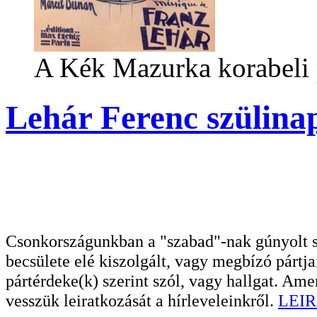
A Kék Mazurka korabeli 
Lehár Ferenc szülinap
Csonkországunkban a "szabad"-nak gúnyolt sa
becsülete elé kiszolgált, vagy megbízó pártja
pártérdeke(k) szerint szól, vagy hallgat. A
vesszük leiratkozását a hírleveleinkről.
LEIR