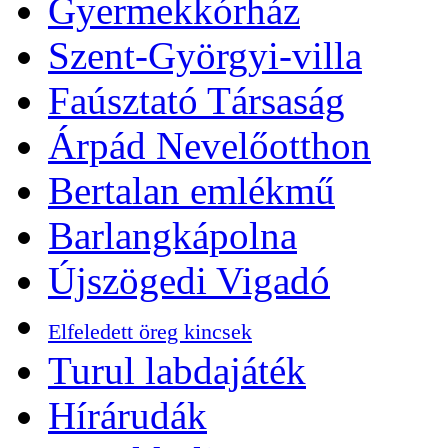
Gyermekkórház
Szent-Györgyi-villa
Faúsztató Társaság
Árpád Nevelőotthon
Bertalan emlékmű
Barlangkápolna
Újszögedi Vigadó
Elfeledett öreg kincsek
Turul labdajáték
Hírárudák