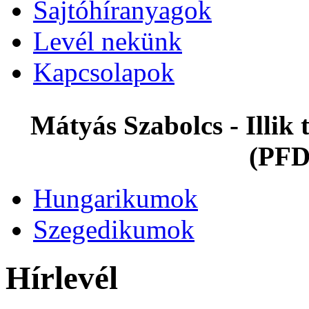
Sajtóhíranyagok
Levél nekünk
Kapcsolapok
Mátyás Szabolcs - Illi
(PFD
Hungarikumok
Szegedikumok
Hírlevél