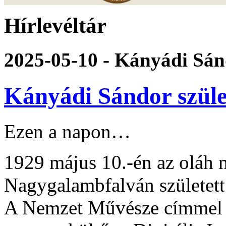
Hírlevéltár
2025-05-10 - Kányádi Sán
Kányádi Sándor szüle
Ezen a napon…
1929 május 10.-én az oláh m
Nagygalambfalván születet
A Nemzet Művésze címmel ki