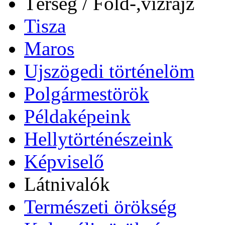
Térség / Föld-,vízrajz
Tisza
Maros
Ujszögedi történelöm
Polgármestörök
Példaképeink
Hellytörténészeink
Képviselő
Látnivalók
Természeti örökség