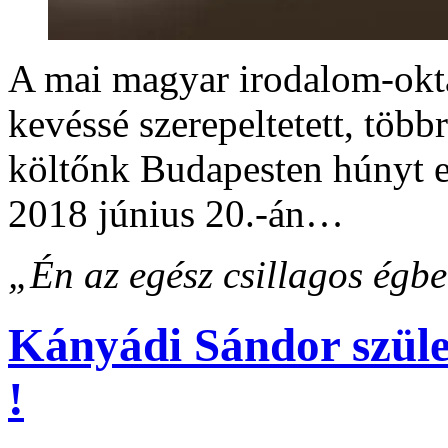
A mai magyar irodalom-okt
kevéssé szerepeltetett, töb
költőnk Budapesten húnyt e
2018 június 20.-án…
„Én az egész csillagos égb
Kányádi Sándor szüle
!