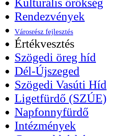
Kulturális örökség
Rendezvények
Városrész fejlesztés
Értékvesztés
Szögedi öreg híd
Dél-Újszeged
Szögedi Vasúti Híd
Ligetfürdő (SZÚE)
Napfonnyfürdő
Intézmények