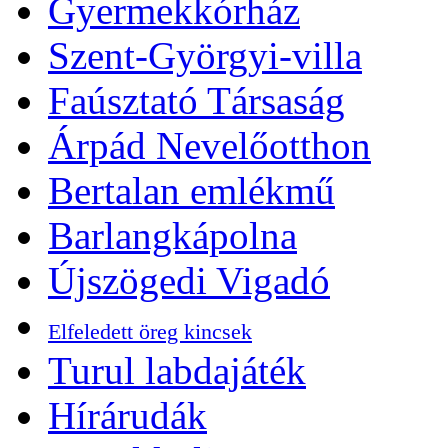
Gyermekkórház
Szent-Györgyi-villa
Faúsztató Társaság
Árpád Nevelőotthon
Bertalan emlékmű
Barlangkápolna
Újszögedi Vigadó
Elfeledett öreg kincsek
Turul labdajáték
Hírárudák