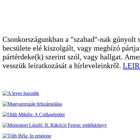
Csonkországunkban a "szabad"-nak gúnyolt sa
becsülete elé kiszolgált, vagy megbízó pártja
pártérdeke(k) szerint szól, vagy hallgat. A
vesszük leiratkozását a hírleveleinkről.
LEIR