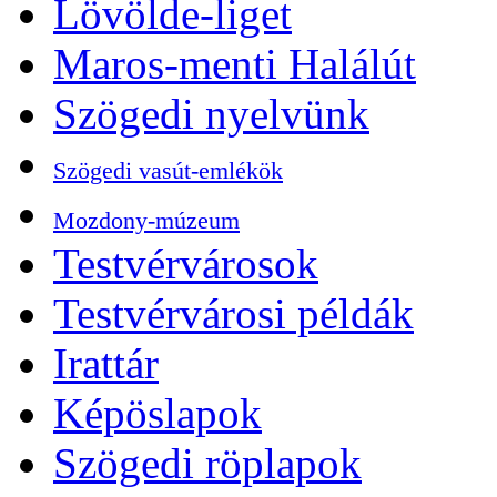
Lövölde-liget
Maros-menti Halálút
Szögedi nyelvünk
Szögedi vasút-emlékök
Mozdony-múzeum
Testvérvárosok
Testvérvárosi példák
Irattár
Képöslapok
Szögedi röplapok