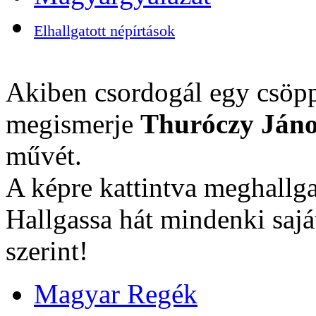
Elhallgatott népírtások
Akiben csordogál egy csöpp
megismerje
Thuróczy Jáno
művét.
A képre kattintva meghallga
Hallgassa hát mindenki sajá
szerint!
Magyar Regék