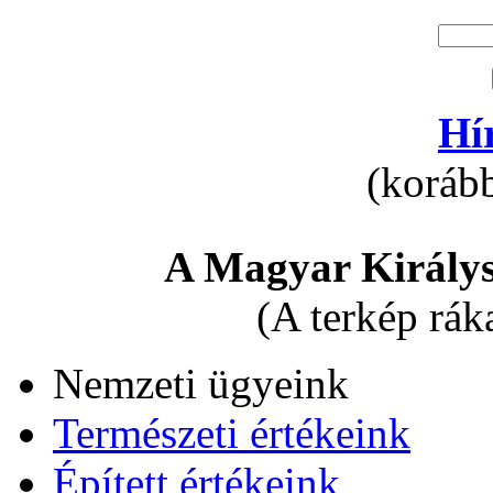
Hí
(korább
A Magyar Királys
(A terkép rák
Nemzeti ügyeink
Természeti értékeink
Épített értékeink