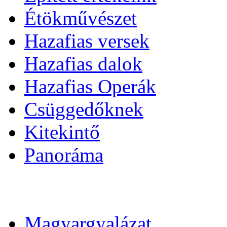
Étökművészet
Hazafias versek
Hazafias dalok
Hazafias Operák
Csüggedőknek
Kitekintő
Panoráma
Magyargyalázat