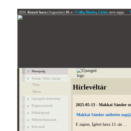
2026.
Kenyér hava
(Augusztus)
10
.-e -
Csilla
,
Blanka
,
Lőrinc
neve napja.
Manapság
Térség / Föld-,vízrajz
Tisza
Hírlevéltár
Maros
Ujszögedi történelöm
2025-05-13 - Makkai Sándor sz
Polgármestörök
Példaképeink
Makkai Sándor születése napj
Hellytörténészeink
E napon, Ígéret hava 13.-án …
Képviselő