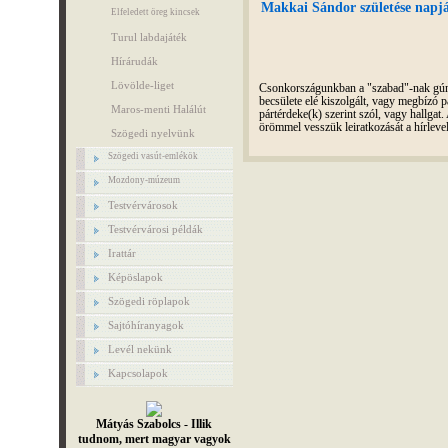
Makkai Sándor születése napjá
Elfeledett öreg kincsek
Turul labdajáték
Hírárudák
Lövölde-liget
Csonkországunkban a "szabad"-nak gúnyo
becsülete elé kiszolgált, vagy megbízó pá
Maros-menti Halálút
pártérdeke(k) szerint szól, vagy hallga
örömmel vesszük leiratkozását a hírleve
Szögedi nyelvünk
Szögedi vasút-emlékök
Mozdony-múzeum
Testvérvárosok
Testvérvárosi példák
Irattár
Képöslapok
Szögedi röplapok
Sajtóhíranyagok
Levél nekünk
Kapcsolapok
Mátyás Szabolcs - Illik
tudnom, mert magyar vagyok