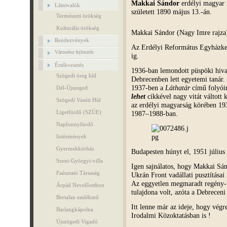
Makkai Sándor
erdélyi magyar 
Látnivalók
született 1890 május 13.-án.
Természeti örökség
Kulturális örökség
Makkai Sándor (Nagy Imre rajza
Rendezvények
Az Erdélyi Református Egyházke
Városrész fejlesztés
ig.
Értékvesztés
1936-ban lemondott püspöki hiva
Szögedi öreg híd
Debrecenben lett egyetemi tanár.
1937-ben a
Láthatár
című folyói
Dél-Újszeged
lehet
cikkével nagy vitát váltott 
Szögedi Vasúti Híd
az erdélyi magyarság körében 19
Ligetfürdő (SZÚE)
1987–1988-ban.
Napfonnyfürdő
Intézmények
Gyermekkórház
Budapesten húnyt el, 1951 július
Szent-Györgyi-villa
Igen sajnálatos, hogy Makkai Sán
Faúsztató Társaság
Ukrán Front vadállati pusztítás
Az eggyetlen megmaradt regény-
Árpád Nevelőotthon
tulajdona volt, azóta a Debreceni
Bertalan emlékmű
Itt lenne már az ideje, hogy vég
Barlangkápolna
Irodalmi Közoktatásban is !
Újszögedi Vigadó