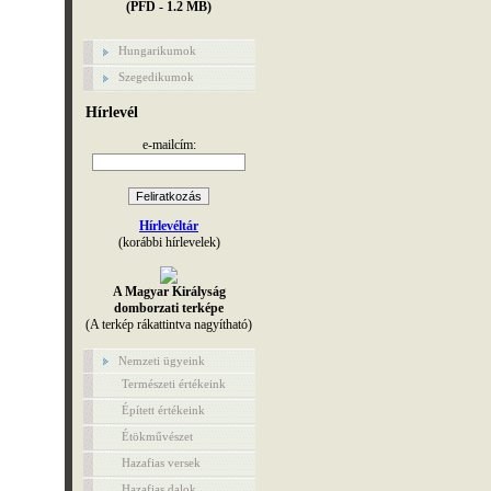
(PFD - 1.2 MB)
Hungarikumok
Szegedikumok
Hírlevél
e-mailcím:
Hírlevéltár
(korábbi hírlevelek)
A Magyar Királyság
domborzati terképe
(A terkép rákattintva nagyítható)
Nemzeti ügyeink
Természeti értékeink
Épített értékeink
Étökművészet
Hazafias versek
Hazafias dalok