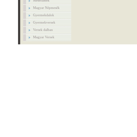
Mesefilmek
Magyar Népmesék
Gyermekdalok
Gyermekversek
Versek dalban
Magyar Versek