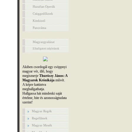
Hazafias Operák
Csüggedőknek
Kitekintő
Panoráma
Magyargyalázat
Elhallgatott népírtások
Akiben csordogál egy csöppnyi
magyar vér, illő, hogy
megismerje
Thuróczy János: A
Magyarok Krónikája
művét.
A képre kattintva
meghallgathatja.
Hallgassa hát mindenki saját
értelme, hite és azonosságtudata
szerint!
Magyar Regék
Regefilmek
Magyar Mesék