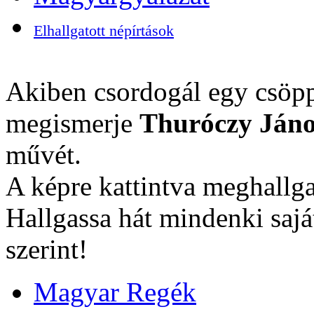
Elhallgatott népírtások
Akiben csordogál egy csöpp
megismerje
Thuróczy Jáno
művét.
A képre kattintva meghallga
Hallgassa hát mindenki sajá
szerint!
Magyar Regék