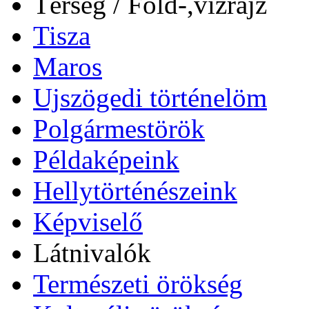
Térség / Föld-,vízrajz
Tisza
Maros
Ujszögedi történelöm
Polgármestörök
Példaképeink
Hellytörténészeink
Képviselő
Látnivalók
Természeti örökség