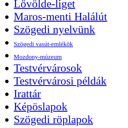
Lövölde-liget
Maros-menti Halálút
Szögedi nyelvünk
Szögedi vasút-emlékök
Mozdony-múzeum
Testvérvárosok
Testvérvárosi példák
Irattár
Képöslapok
Szögedi röplapok