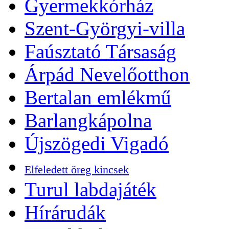
Gyermekkórház
Szent-Györgyi-villa
Faúsztató Társaság
Árpád Nevelőotthon
Bertalan emlékmű
Barlangkápolna
Újszögedi Vigadó
Elfeledett öreg kincsek
Turul labdajáték
Hírárudák