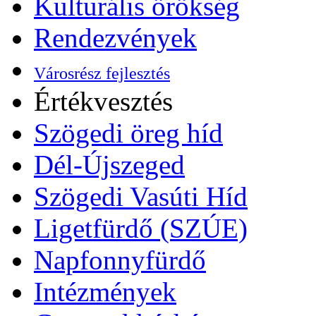
Kulturális örökség
Rendezvények
Városrész fejlesztés
Értékvesztés
Szögedi öreg híd
Dél-Újszeged
Szögedi Vasúti Híd
Ligetfürdő (SZÚE)
Napfonnyfürdő
Intézmények