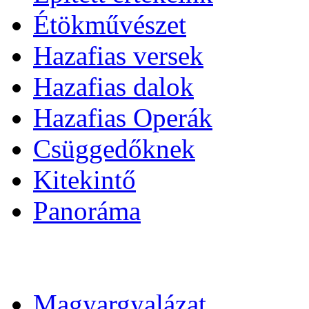
Étökművészet
Hazafias versek
Hazafias dalok
Hazafias Operák
Csüggedőknek
Kitekintő
Panoráma
Magyargyalázat