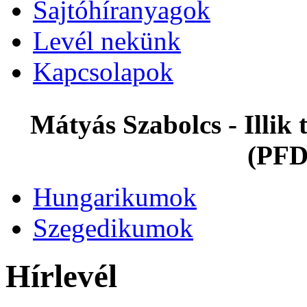
Sajtóhíranyagok
Levél nekünk
Kapcsolapok
Mátyás Szabolcs - Illi
(PFD
Hungarikumok
Szegedikumok
Hírlevél