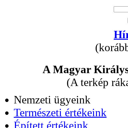
Hí
(korább
A Magyar Királys
(A terkép rák
Nemzeti ügyeink
Természeti értékeink
Épített értékeink