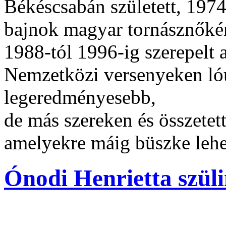
Békéscsabán született, 197
bajnok magyar tornásznőkén
1988-tól 1996-ig szerepelt 
Nemzetközi versenyeken lóu
legeredményesebb,
de más szereken és összetett
amelyekre máig büszke lehe
Ónodi Henrietta szüli