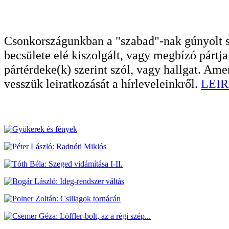
Csonkországunkban a "szabad"-nak gúnyolt sa
becsülete elé kiszolgált, vagy megbízó pártja
pártérdeke(k) szerint szól, vagy hallgat. A
vesszük leiratkozását a hírleveleinkről.
LEIR