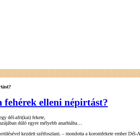
rtást?
fehérek elleni népirtást?
 dél-afri(kai) fekete,
 a hazájában dúló egyre mélyebb anarhiába…
lésével kezdett szétfoszlani. – mondotta a koromfekete ember Dél-A