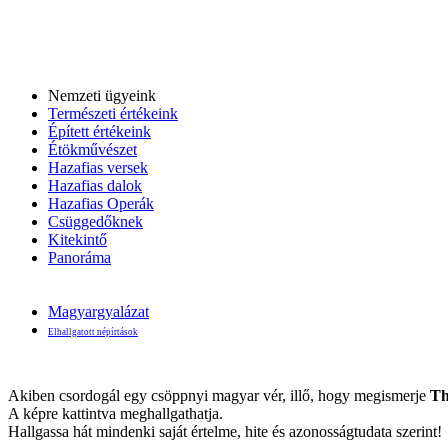
Nemzeti ügyeink
Természeti értékeink
Épített értékeink
Étökművészet
Hazafias versek
Hazafias dalok
Hazafias Operák
Csüggedőknek
Kitekintő
Panoráma
Magyargyalázat
Elhallgatott népírtások
Akiben csordogál egy csöppnyi magyar vér, illő, hogy megismerje
Th
A képre kattintva meghallgathatja.
Hallgassa hát mindenki saját értelme, hite és azonosságtudata szerint!