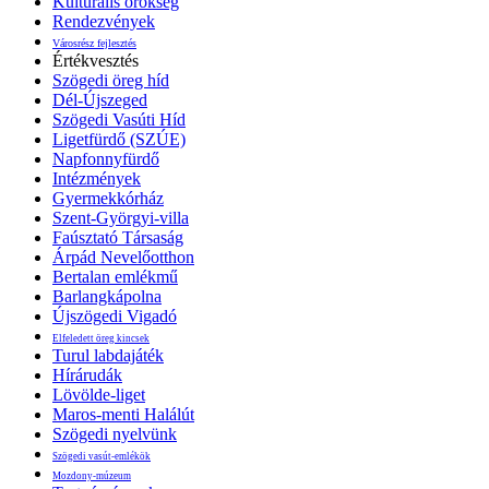
Kulturális örökség
Rendezvények
Városrész fejlesztés
Értékvesztés
Szögedi öreg híd
Dél-Újszeged
Szögedi Vasúti Híd
Ligetfürdő (SZÚE)
Napfonnyfürdő
Intézmények
Gyermekkórház
Szent-Györgyi-villa
Faúsztató Társaság
Árpád Nevelőotthon
Bertalan emlékmű
Barlangkápolna
Újszögedi Vigadó
Elfeledett öreg kincsek
Turul labdajáték
Hírárudák
Lövölde-liget
Maros-menti Halálút
Szögedi nyelvünk
Szögedi vasút-emlékök
Mozdony-múzeum