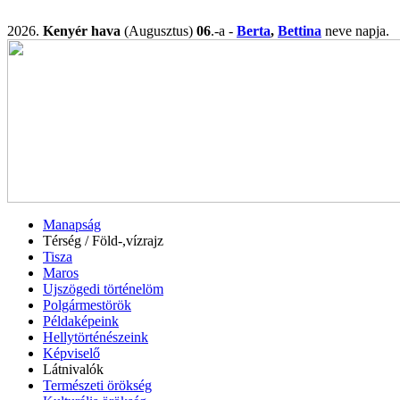
2026.
Kenyér hava
(Augusztus)
06
.-a -
Berta
,
Bettina
neve napj
Manapság
Térség / Föld-,vízrajz
Tisza
Maros
Ujszögedi történelöm
Polgármestörök
Példaképeink
Hellytörténészeink
Képviselő
Látnivalók
Természeti örökség