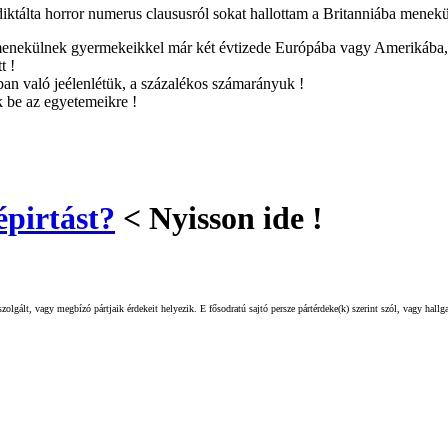
diktálta horror numerus claususról sokat hallottam a Britanniába menekü
t menekülnek gyermekeikkel már két évtizede Európába vagy Amerikába, 
t !
ban való jeélenlétük, a százalékos számarányuk !
k be az egyetemeikre !
épirtást?
< Nyisson ide !
olgált, vagy megbízó pártjaik érdekeit helyezik. E fősodratú sajtó persze pártérdeke(k) szerint szól, vagy hall