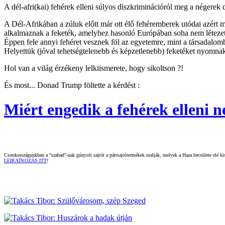
A dél-afri(kai) fehérek elleni súlyos diszkriminációról meg a négerek 
A Dél-Afrikában a zúluk előtt már ott élő fehéremberek utódai azér
alkalmaznak a feketék, amelyhez hasonló Európában soha nem létezet
Éppen fele annyi fehéret vesznek föl az egyetemre, mint a társadalom
Helyettük (jóval tehetségtelenebb és képzetlenebb) feketéket nyomna
Hol van a világ érzékeny lelkiismerete, hogy sikoltson ?!
És most... Donad Trump föltette a kérdést :
Miért engedik a fehérek elleni n
Csonkországunkban a "szabad"-nak gúnyolt sajtót a pártsajtótermékek uralják, melyek a Haza becsülete elé kisz
LEIRATKOZÁS ITT
!