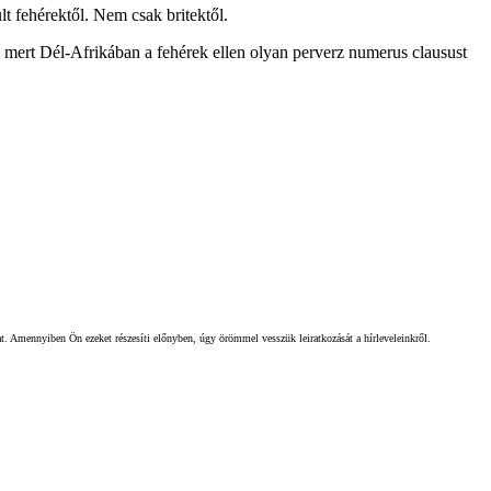
lt fehérektől. Nem csak britektől.
mert Dél-Afrikában a fehérek ellen olyan perverz numerus clausust
gat. Amennyiben Ön ezeket részesíti előnyben, úgy örömmel vesszük leiratkozását a hírleveleinkről.