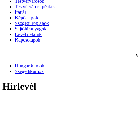
Testvérvárosok
Testvérvárosi példák
Irattár
Képöslapok
Szögedi röplapok
Sajtóhíranyagok
Levél nekünk
Kapcsolapok
M
Hungarikumok
Szegedikumok
Hírlevél