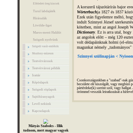
Elfeledett öreg kincsek
A korszerű tájszótárírás bajor e
Turul labdajáték
Wörterbuch
ja 1827 és 1837 közö
Ezek után figyelemre méltó, hog
Hírárudák
indult Szinnyei József szerkeszté
Lövölde-liget
kötetben, mint az angol Joseph W
Dictionary
. Ez is arra utal, hog
Maros-menti Halálút
az angolok előtt – még 120 eszte
Szögedi nyelvünk
volt dédapáinknak holmi (el-elm
magunkat némely „tudományos” 
Szögedi vasút-emlékök
Mozdony-múzeum
Szinnyei szülinapján < Nyisson
Testvérvárosok
Testvérvárosi példák
Irattár
Csonkországunkban a "szabad"-nak gúnyo
Képöslapok
becsülete elé kiszolgált, vagy megbízó pá
pártérdeke(k) szerint szól, vagy hallga
Szögedi röplapok
örömmel vesszük leiratkozását a hírleve
Sajtóhíranyagok
Levél nekünk
Kapcsolapok
Mátyás Szabolcs - Illik
tudnom, mert magyar vagyok