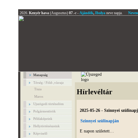
2026.
Kenyér hava
(Augusztus)
07
.-e -
Ajándék
,
Ibolya
neve napja.
Neven
Manapság
Térség / Föld-,vízrajz
Tisza
Hírlevéltár
Maros
Ujszögedi történelöm
2025-05-26 - Szinnyei szülinap
Polgármestörök
Példaképeink
Szinnyei szülinapján
Hellytörténészeink
E napon született…
Képviselő