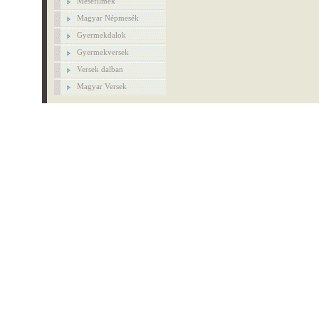
Mesefilmek
Magyar Népmesék
Gyermekdalok
Gyermekversek
Versek dalban
Magyar Versek