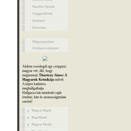
Hazafias Operák
Csüggedőknek
Kitekintő
Panoráma
Magyargyalázat
Elhallgatott népírtások
Akiben csordogál egy csöppnyi
magyar vér, illő, hogy
megismerje
Thuróczy János: A
Magyarok Krónikája
művét.
A képre kattintva
meghallgathatja.
Hallgassa hát mindenki saját
értelme, hite és azonosságtudata
szerint!
Magyar Regék
Regefilmek
Magyar Mesék