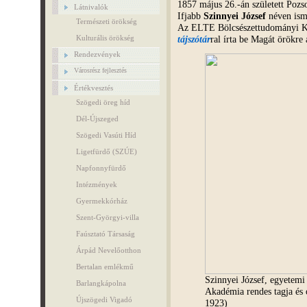
1857 május 26.-án született Poz
Látnivalók
Ifjabb
Szinnyei József
néven ism
Természeti örökség
Az ELTE Bölcsészettudományi Ka
tájszótár
ral írta be Magát örökr
Kulturális örökség
Rendezvények
Városrész fejlesztés
Értékvesztés
Szögedi öreg híd
Dél-Újszeged
Szögedi Vasúti Híd
Ligetfürdő (SZÚE)
Napfonnyfürdő
Intézmények
Gyermekkórház
Szent-Györgyi-villa
Faúsztató Társaság
Árpád Nevelőotthon
Bertalan emlékmű
Szinnyei József, egyetemi
Barlangkápolna
Akadémia rendes tagja és o
Újszögedi Vigadó
1923)