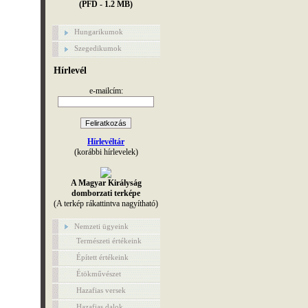
(PFD - 1.2 MB)
Hungarikumok
Szegedikumok
Hírlevél
e-mailcím:
Hírlevéltár
(korábbi hírlevelek)
A Magyar Királyság
domborzati terképe
(A terkép rákattintva nagyítható)
Nemzeti ügyeink
Természeti értékeink
Épített értékeink
Étökművészet
Hazafias versek
Hazafias dalok