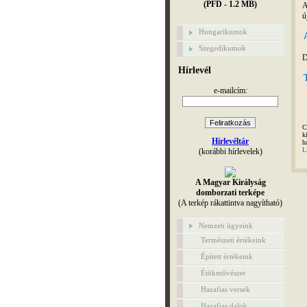
(PFD - 1.2 MB)
A
új
Hungarikumok
Szegedikumok
D
Hírlevél
e-mailcím:
C
k
Hírlevéltár
h
L
(korábbi hírlevelek)
A Magyar Királyság
domborzati terképe
(A terkép rákattintva nagyítható)
Nemzeti ügyeink
Természeti értékeink
Épített értékeink
Étökművészet
Hazafias versek
Hazafias dalok