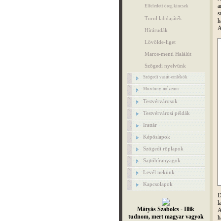
a
Elfeledett öreg kincsek
s
Turul labdajáték
h
A
Hírárudák
Lövölde-liget
Maros-menti Halálút
Szögedi nyelvünk
Szögedi vasút-emlékök
Mozdony-múzeum
Testvérvárosok
Testvérvárosi példák
Irattár
Képöslapok
Szögedi röplapok
Sajtóhíranyagok
Levél nekünk
Kapcsolapok
D
l
Mátyás Szabolcs - Illik
A
tudnom, mert magyar vagyok
h