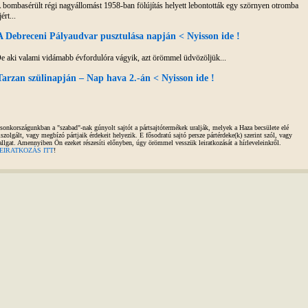
 bombasérült régi nagyállomást 1958-ban fölújítás helyett lebontották egy szörnyen otromba
ért...
A Debreceni Pályaudvar pusztulása napján < Nyisson ide !
e aki valami vidámabb évfordulóra vágyik, azt örömmel üdvözöljük...
Tarzan szülinapján – Nap hava 2.-án < Nyisson ide !
sonkországunkban a "szabad"-nak gúnyolt sajtót a pártsajtótermékek uralják, melyek a Haza becsülete elé
iszolgált, vagy megbízó pártjaik érdekeit helyezik. E fősodratú sajtó persze pártérdeke(k) szerint szól, vagy
allgat. Amennyiben Ön ezeket részesíti előnyben, úgy örömmel vesszük leiratkozását a hírleveleinkről.
EIRATKOZÁS ITT
!