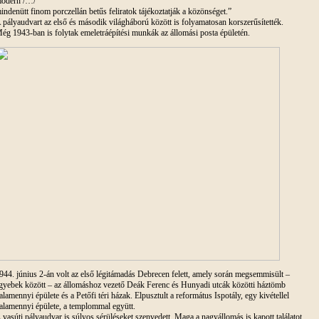
odern /…/
indenütt finom porczellán betűs feliratok tájékoztatják a közönséget.”
 pályaudvart az első és második világháború között is folyamatosan korszerűsítették.
ég 1943-ban is folytak emeletráépítési munkák az állomási posta épületén.
944. június 2-án volt az első légitámadás Debrecen felett, amely során megsemmisült –
gyebek között – az állomáshoz vezető Deák Ferenc és Hunyadi utcák közötti háztömb
alamennyi épülete és a Petőfi téri házak. Elpusztult a református Ispotály, egy kivétellel
alamennyi épülete, a templommal együtt.
 vasúti pályaudvar is súlyos sérüléseket szenvedett. Maga a nagyállomás is kapott találatot,