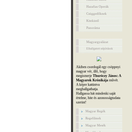
Hazafias Operák
Csüggedőknek
Kitekintő
Panoráma
Magyargyalázat
Elhallgatott népírtások
Akiben csordogál egy csöppnyi
magyar vér, illő, hogy
megismerje
Thuróczy János: A
Magyarok Krónikája
művét.
A képre kattintva
meghallgathatja.
Hallgassa hát mindenki saját
értelme, hite és azonosságtudata
szerint!
Magyar Regék
Regefilmek
Magyar Mesék