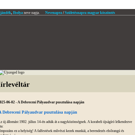
jándék
,
Ibolya
neve napja.
Nevenapra
/
Születésnapra magyar köszöntés
írlevéltár
025-06-02 - A Debreceni Pályaudvar pusztulása napján
A Debreceni Pályaudvar pusztulása napján
z új állomást 1902. július 14-én adták át a nagyközönségnek. A korabeli újságíró lelkendezve
ta:
Impozáns ez a helyiség! A falfestések művészi kezek munkái, a berendezés elsőrangú és