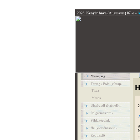
2026.
Kenyér hava
(Augusztus)
07
.-e -
A
Manapság
Térség / Föld-,vízrajz
H
Tisza
Maros
Ujszögedi történelöm
2
Polgármestörök
Példaképeink
A
Hellytörténészeink
ír
„
Képviselő