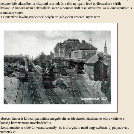
melynek következtében a központi csarnok és a tőle nyugatra lévő épületszakasz sérült
úlyosan. A háború utáni helyreállítás során a bombasérült rész kivételével az állomásépületet is
asználatba vették.
z elpusztított lakónegyedeknek helyén az igénytelen szocreál nyert teret...
ebrecen háborút követő iparosítása megnövelte az ideutazók létszámát és előre vetítette a
akosság háromszoros növekedését is.
 kommunisták a kibővült vasúti személy- és áruforgalom miatt nagyszabású, új pályaudvart
atároztak el.