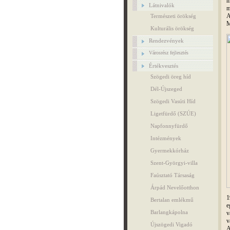
m
Látnivalók
m
A
Természeti örökség
M
Kulturális örökség
Rendezvények
Városrész fejlesztés
Értékvesztés
Szögedi öreg híd
Dél-Újszeged
Szögedi Vasúti Híd
Ligetfürdő (SZÚE)
Napfonnyfürdő
Intézmények
Gyermekkórház
Szent-Györgyi-villa
Faúsztató Társaság
Árpád Nevelőotthon
1
Bertalan emlékmű
e
Barlangkápolna
v
v
Újszögedi Vigadó
A