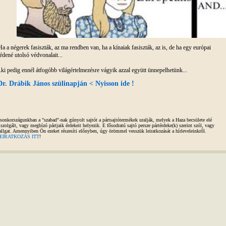
a a négerek fasiszták, az ma rendben van, ha a kínaiak fasiszták, az is, de ha egy európai
édené utolsó védvonalait...
ki pedig ennél átfogóbb világértelmezésre vágyik azzal együtt ünnepelhetünk...
Dr. Drábik János szülinapján < Nyisson ide !
sonkországunkban a "szabad"-nak gúnyolt sajtót a pártsajtótermékek uralják, melyek a Haza becsülete elé
iszolgált, vagy megbízó pártjaik érdekeit helyezik. E fősodratú sajtó persze pártérdeke(k) szerint szól, vagy
allgat. Amennyiben Ön ezeket részesíti előnyben, úgy örömmel vesszük leiratkozását a hírleveleinkről.
EIRATKOZÁS ITT
!