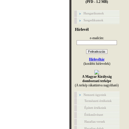
(PFD - 1.2 MB)
Hungarikumok
Szegedikumok
Hírlevél
e-mailcím:
Hírlevéltár
(korábbi hírlevelek)
A Magyar Királyság
domborzati terképe
(A terkép rákattintva nagyítható)
Nemzeti ügyeink
Természeti értékeink
Épített értékeink
Étökművészet
Hazafias versek
Hazafias dalok