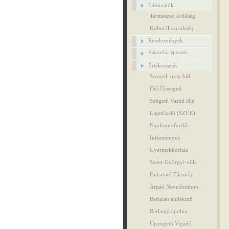
Látnivalók
Természeti örökség
Kulturális örökség
Rendezvények
Városrész fejlesztés
Értékvesztés
Szögedi öreg híd
Dél-Újszeged
Szögedi Vasúti Híd
Ligetfürdő (SZÚE)
Napfonnyfürdő
Intézmények
Gyermekkórház
Szent-Györgyi-villa
Faúsztató Társaság
Árpád Nevelőotthon
Bertalan emlékmű
Barlangkápolna
Újszögedi Vigadó