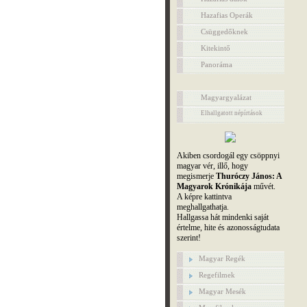
Hazafias Operák
Csüggedőknek
Kitekintő
Panoráma
Magyargyalázat
Elhallgatott népírtások
Akiben csordogál egy csöppnyi
magyar vér, illő, hogy
megismerje
Thuróczy János: A
Magyarok Krónikája
művét.
A képre kattintva
meghallgathatja.
Hallgassa hát mindenki saját
értelme, hite és azonosságtudata
szerint!
Magyar Regék
Regefilmek
Magyar Mesék