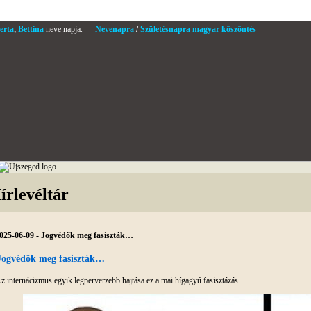
erta
,
Bettina
neve napja.
Nevenapra
/
Születésnapra magyar köszöntés
írlevéltár
025-06-09 - Jogvédők meg fasiszták…
Jogvédők meg fasiszták…
z internácizmus egyik legperverzebb hajtása ez a mai hígagyú fasisztázás...