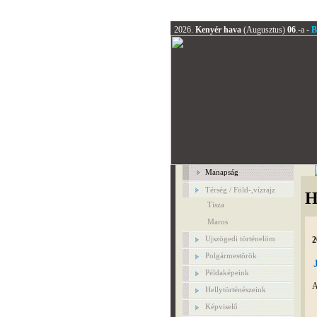
2026.
Kenyér hava
(Augusztus)
06
.-a -
B
Manapság
Térség / Föld-,vízrajz
H
Tisza
Maros
Ujszögedi történelöm
2
Polgármestörök
Példaképeink
A
Hellytörténészeink
Képviselő