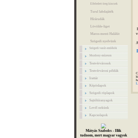
Elfeledett öreg kincsek
Turul labdajáték
Hírárudák
Lövölde-liget
H
v
Maros-menti Halálút
Szögedi nyelvünk
A
Szögedi vasút-emlékök
Mozdony-múzeum
Testvérvárosok
Testvérvárosi példák
C
k
Irattár
h
L
Képöslapok
Szögedi röplapok
Sajtóhíranyagok
Levél nekünk
Kapcsolapok
Mátyás Szabolcs - Illik
tudnom, mert magyar vagyok