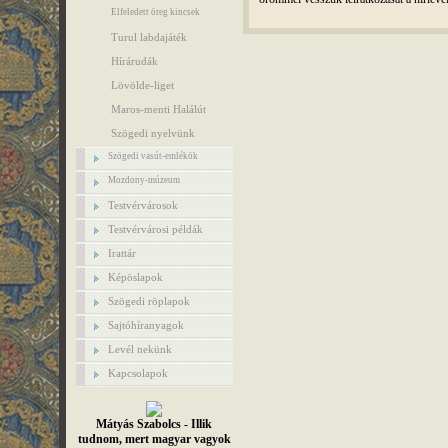
Elfeledett öreg kincsek
Turul labdajáték
Hírárudák
Lövölde-liget
Maros-menti Halálút
Szögedi nyelvünk
Szögedi vasút-emlékök
Mozdony-múzeum
Testvérvárosok
Testvérvárosi példák
Irattár
Képöslapok
Szögedi röplapok
Sajtóhíranyagok
Levél nekünk
Kapcsolapok
Mátyás Szabolcs - Illik
tudnom, mert magyar vagyok