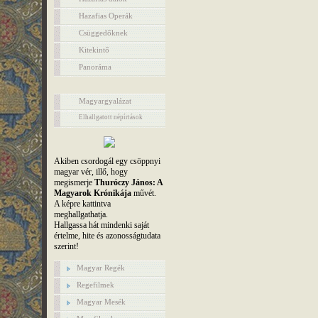
Hazafias Operák
Csüggedőknek
Kitekintő
Panoráma
Magyargyalázat
Elhallgatott népírtások
Akiben csordogál egy csöppnyi
magyar vér, illő, hogy
megismerje
Thuróczy János: A
Magyarok Krónikája
művét.
A képre kattintva
meghallgathatja.
Hallgassa hát mindenki saját
értelme, hite és azonosságtudata
szerint!
Magyar Regék
Regefilmek
Magyar Mesék