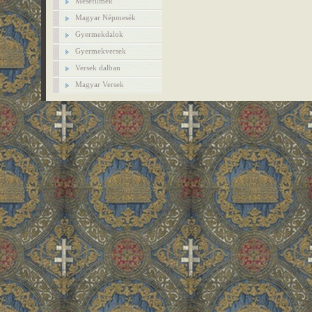
Mesefilmek
Magyar Népmesék
Gyermekdalok
Gyermekversek
Versek dalban
Magyar Versek