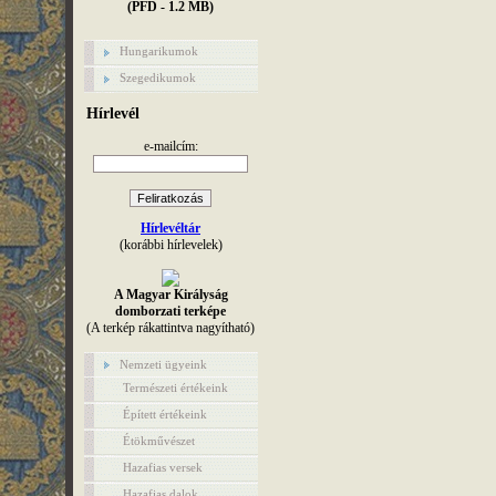
(PFD - 1.2 MB)
Hungarikumok
Szegedikumok
Hírlevél
e-mailcím:
Hírlevéltár
(korábbi hírlevelek)
A Magyar Királyság
domborzati terképe
(A terkép rákattintva nagyítható)
Nemzeti ügyeink
Természeti értékeink
Épített értékeink
Étökművészet
Hazafias versek
Hazafias dalok