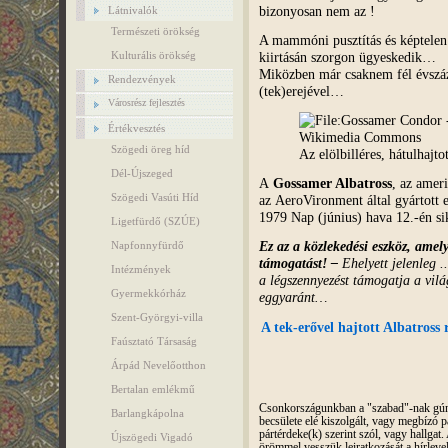
bizonyosan nem az !
Látnivalók
Természeti örökség
A mammóni pusztítás és képtelen 
kiirtásán szorgon ügyeskedik…
Kulturális örökség
Miközben már csaknem fél évszáz
Rendezvények
(tek)erejével…
Városrész fejlesztés
Értékvesztés
Szögedi öreg híd
Az elölbilléres, hátulhajto
Dél-Újszeged
A
Gossamer Albatross
, az amer
Szögedi Vasúti Híd
az AeroVironment által gyártott
1979 Nap (június) hava 12.-én sik
Ligetfürdő (SZÚE)
Ez az a közlekedési eszköz, amel
Napfonnyfürdő
támogatást!
–
Ehelyett jelenleg ..
Intézmények
a légszennyezést támogatja a vil
Gyermekkórház
eggyaránt…
Szent-Györgyi-villa
A tek-erővel hajtott Albatross 
Faúsztató Társaság
Árpád Nevelőotthon
Bertalan emlékmű
Csonkországunkban a "szabad"-nak gúnyo
Barlangkápolna
becsülete elé kiszolgált, vagy megbízó pá
pártérdeke(k) szerint szól, vagy hallga
Újszögedi Vigadó
örömmel vesszük leiratkozását a hírleve