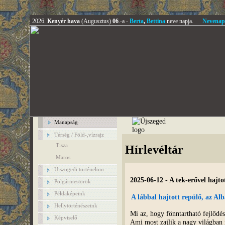
2026.
Kenyér hava
(Augusztus)
06
.-a -
Berta
,
Bettina
neve napja.
Nevenap
Manapság
Térség / Föld-,vízrajz
Tisza
Hírlevéltár
Maros
Ujszögedi történelöm
2025-06-12 - A tek-erővel hajto
Polgármestörök
Példaképeink
A lábbal hajtott repülő, az Al
Hellytörténészeink
Mi az, hogy fönntartható fejlődés
Képviselő
Ami most zajlik a nagy világba