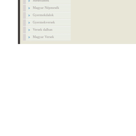
Mesefilmek
Magyar Népmesék
Gyermekdalok
Gyermekversek
Versek dalban
Magyar Versek