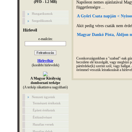
Napóleon nemes ajánlatával Magya
(PFD - 1.2 MB)
függetlenségre…
Hungarikumok
A Győri Csata napján < Nyisso
Szegedikumok
Akit pedig véres csaták nem érde
Hírlevél
Magyar Dankó Pista, Áldjon m
e-mailcím:
Csonkországunkban a "szabad"-nak gúnyo
Hírlevéltár
becsülete elé kiszolgált, vagy megbízó pá
(korábbi hírlevelek)
pártérdeke(k) szerint szól, vagy hallga
örömmel vesszük leiratkozását a hírleve
A Magyar Királyság
domborzati terképe
(A terkép rákattintva nagyítható)
Nemzeti ügyeink
Természeti értékeink
Épített értékeink
Étökművészet
Hazafias versek
Hazafias dalok