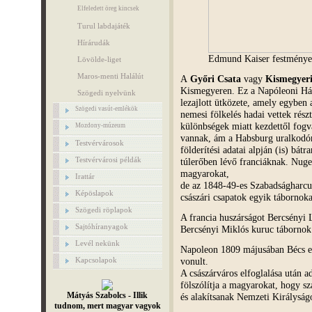
Elfeledett öreg kincsek
Turul labdajáték
Hírárudák
Edmund Kaiser festménye 
Lövölde-liget
Maros-menti Halálút
A
Győri Csata
vagy
Kismegyeri
Kismegyeren. Ez a Napóleoni Háb
Szögedi nyelvünk
lezajlott ütközete, amely egyben
Szögedi vasút-emlékök
nemesi fölkelés hadai vettek részt
különbségek miatt kezdettől fogv
Mozdony-múzeum
vannak, ám a Habsburg uralkodó
Testvérvárosok
földerítési adatai alpján (is) bát
Testvérvárosi példák
túlerőben lévő franciáknak. Nugen
magyarokat,
Irattár
de az 1848-49-es Szabadságharcu
Képöslapok
császári csapatok egyik tábornoka
Szögedi röplapok
A francia huszárságot Bercsényi 
Sajtóhíranyagok
Bercsényi Miklós kuruc tábornok 
Levél nekünk
Napoleon 1809 májusában Bécs el
vonult.
Kapcsolapok
A császárváros elfoglalása után 
fölszólítja a magyarokat, hogy s
Mátyás Szabolcs - Illik
és alakítsanak Nemzeti Királyságo
tudnom, mert magyar vagyok