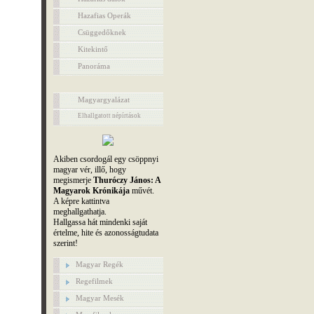
Hazafias Operák
Csüggedőknek
Kitekintő
Panoráma
Magyargyalázat
Elhallgatott népírtások
Akiben csordogál egy csöppnyi
magyar vér, illő, hogy
megismerje
Thuróczy János: A
Magyarok Krónikája
művét.
A képre kattintva
meghallgathatja.
Hallgassa hát mindenki saját
értelme, hite és azonosságtudata
szerint!
Magyar Regék
Regefilmek
Magyar Mesék