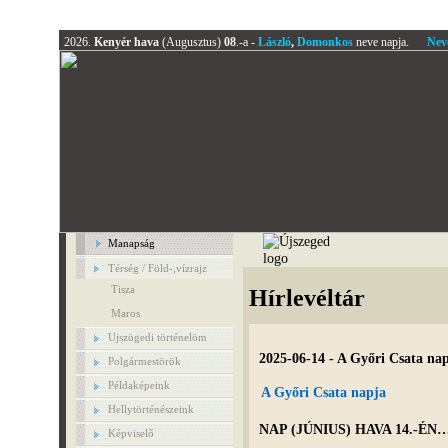
2026.
Kenyér hava
(Augusztus)
08
.-a -
László
,
Domonkos
neve napja.
Nev
Manapság
Térség / Föld-,vízrajz
Tisza
Hírlevéltár
Maros
Ujszögedi történelöm
2025-06-14 - A Győri Csata na
Polgármestörök
Példaképeink
A Győri Csata napja
Hellytörténészeink
NAP (JÚNIUS) HAVA 14.-ÉN
Képviselő