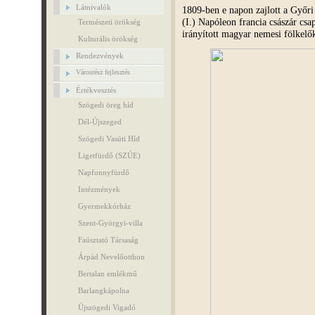
Látnivalók
1809-ben e napon zajlott a Győri
(I.) Napóleon francia császár csap
Természeti örökség
irányított magyar nemesi fölkelők
Kulturális örökség
Rendezvények
Városrész fejlesztés
Értékvesztés
Szögedi öreg híd
Dél-Újszeged
Szögedi Vasúti Híd
Ligetfürdő (SZÚE)
Napfonnyfürdő
Intézmények
Gyermekkórház
Szent-Györgyi-villa
Faúsztató Társaság
Árpád Nevelőotthon
Bertalan emlékmű
Barlangkápolna
Újszögedi Vigadó