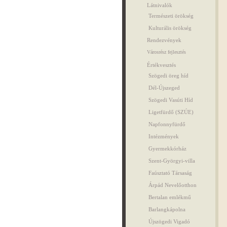
Látnivalók
Természeti örökség
Kulturális örökség
Rendezvények
Városrész fejlesztés
Értékvesztés
Szögedi öreg híd
Dél-Újszeged
Szögedi Vasúti Híd
Ligetfürdő (SZÚE)
Napfonnyfürdő
Intézmények
Gyermekkórház
Szent-Györgyi-villa
Faúsztató Társaság
Árpád Nevelőotthon
Bertalan emlékmű
Barlangkápolna
Újszögedi Vigadó