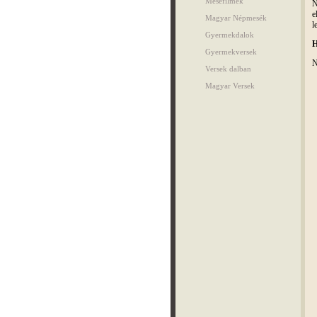
Mesefilmek
N
e
Magyar Népmesék
l
Gyermekdalok
H
Gyermekversek
N
Versek dalban
Magyar Versek