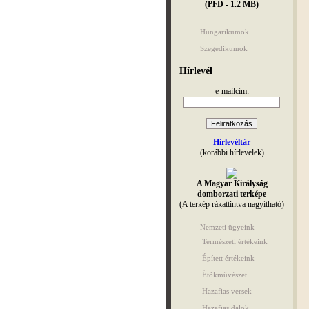
(PFD - 1.2 MB)
Hungarikumok
Szegedikumok
Hírlevél
e-mailcím:
Hírlevéltár
(korábbi hírlevelek)
A Magyar Királyság
domborzati terképe
(A terkép rákattintva nagyítható)
Nemzeti ügyeink
Természeti értékeink
Épített értékeink
Étökművészet
Hazafias versek
Hazafias dalok