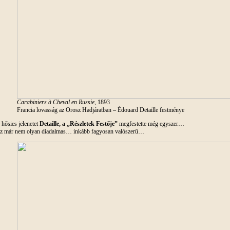
Carabiniers à Cheval en Russie
, 1893
Francia lovasság az Orosz Hadjáratban – Édouard Detaille festménye
 hősies jelenetet
Detaille, a „Részletek Festője”
megfestette még egyszer…
z már nem olyan diadalmas… inkább fagyosan valószerű…