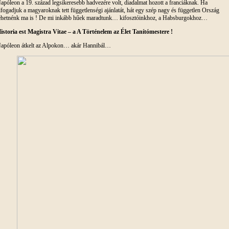
apóleon a 19. század legsikeresebb hadvezére volt, diadalmat hozott a franciáknak. Ha
lfogadjuk a magyaroknak tett függetlenségi ajánlatát, hát egy szép nagy és független Ország
ehetnénk ma is ! De mi inkább hűek maradtunk… kifosztóinkhoz, a Habsburgokhoz…
istoria est Magistra Vitae – a A Történelem az Élet Tanítómestere !
apóleon átkelt az Alpokon… akár Hannibál…