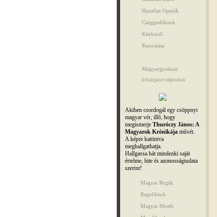
Hazafias Operák
Csüggedőknek
Kitekintő
Panoráma
Magyargyalázat
Elhallgatott népírtások
Akiben csordogál egy csöppnyi
magyar vér, illő, hogy
megismerje
Thuróczy János: A
Magyarok Krónikája
művét.
A képre kattintva
meghallgathatja.
Hallgassa hát mindenki saját
értelme, hite és azonosságtudata
szerint!
Magyar Regék
Regefilmek
Magyar Mesék