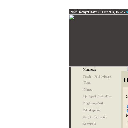
2026.
Kenyér hava
(Augusztus)
07
.-e -
A
Manapság
Térség / Föld-,vízrajz
H
Tisza
Maros
Ujszögedi történelöm
2
Polgármestörök
Példaképeink
N
Hellytörténészeink
1
Képviselő