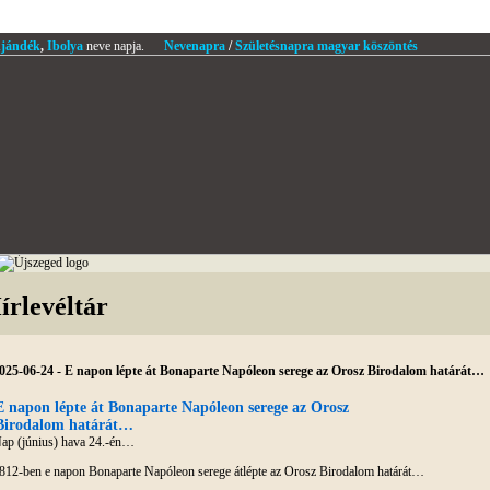
jándék
,
Ibolya
neve napja.
Nevenapra
/
Születésnapra magyar köszöntés
írlevéltár
025-06-24 - E napon lépte át Bonaparte Napóleon serege az Orosz Birodalom határát…
E napon lépte át Bonaparte Napóleon serege az Orosz
Birodalom határát…
ap (június) hava 24.-én…
812-ben e napon Bonaparte Napóleon serege átlépte az Orosz Birodalom határát…