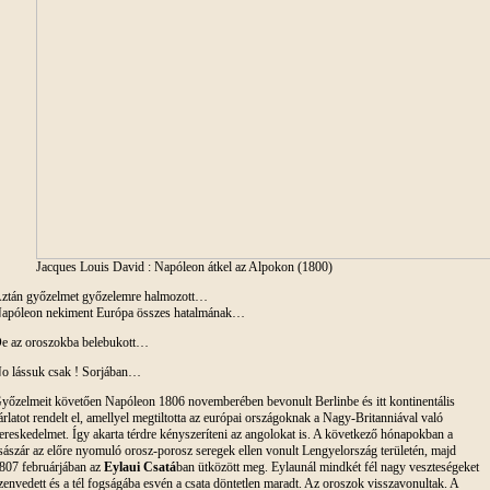
Jacques Louis David : Napóleon átkel az Alpokon (1800)
ztán győzelmet győzelemre halmozott…
apóleon nekiment Európa összes hatalmának…
e az oroszokba belebukott…
o lássuk csak ! Sorjában…
yőzelmeit követően Napóleon 1806 novemberében bevonult Berlinbe és itt kontinentális
árlatot rendelt el, amellyel megtiltotta az európai országoknak a Nagy-Britanniával való
ereskedelmet. Így akarta térdre kényszeríteni az angolokat is. A következő hónapokban a
sászár az előre nyomuló orosz-porosz seregek ellen vonult Lengyelország területén, majd
807 februárjában az
Eylaui Csatá
ban ütközött meg. Eylaunál mindkét fél nagy veszteségeket
zenvedett és a tél fogságába esvén a csata döntetlen maradt. Az oroszok visszavonultak. A