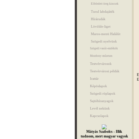
Elfeledett öreg kincsek
Turul labdajáték
Hírárudák
Lövölde-liget
Maros-menti Halálút
Szögedi nyelvünk
Szögedi vasút-emlékök
Mozdony-múzeum
Testvérvárosok
Testvérvárosi példák
E
Irattár
E
Képöslapok
Szögedi röplapok
Sajtóhíranyagok
Levél nekünk
Kapcsolapok
Mátyás Szabolcs - Illik
tudnom, mert magyar vagyok