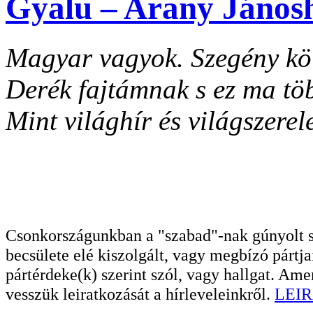
Gyalu – Arany János
Magyar vagyok. Szegény köl
Derék fajtámnak s ez ma tö
Mint világhír és világszerel
Csonkországunkban a "szabad"-nak gúnyolt sa
becsülete elé kiszolgált, vagy megbízó pártja
pártérdeke(k) szerint szól, vagy hallgat. A
vesszük leiratkozását a hírleveleinkről.
LEIR