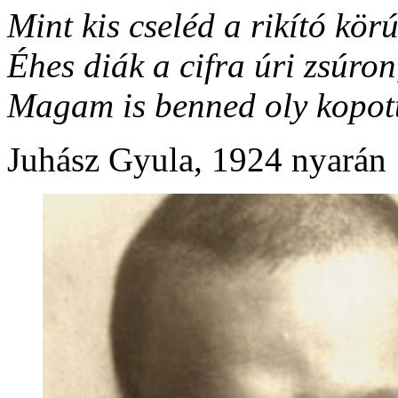
Mint kis cseléd a rikító kör
Éhes diák a cifra úri zsúron
Magam is benned oly kopott
Juhász Gyula, 1924 nyarán