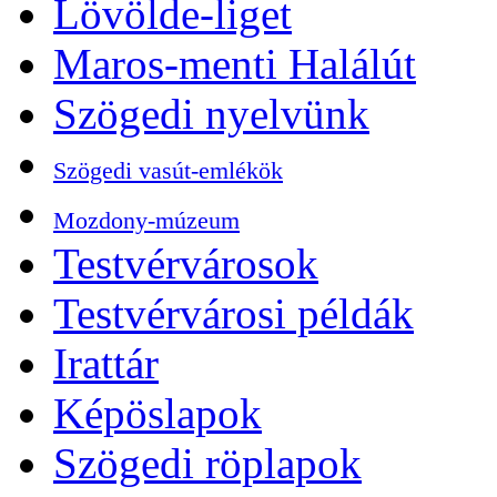
Lövölde-liget
Maros-menti Halálút
Szögedi nyelvünk
Szögedi vasút-emlékök
Mozdony-múzeum
Testvérvárosok
Testvérvárosi példák
Irattár
Képöslapok
Szögedi röplapok