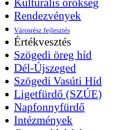
Kulturális örökség
Rendezvények
Városrész fejlesztés
Értékvesztés
Szögedi öreg híd
Dél-Újszeged
Szögedi Vasúti Híd
Ligetfürdő (SZÚE)
Napfonnyfürdő
Intézmények