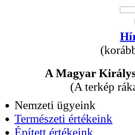
Hí
(korább
A Magyar Királys
(A terkép rák
Nemzeti ügyeink
Természeti értékeink
Épített értékeink