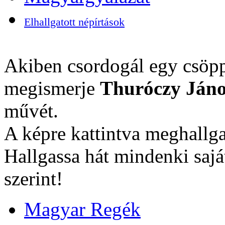
Elhallgatott népírtások
Akiben csordogál egy csöpp
megismerje
Thuróczy Jáno
művét.
A képre kattintva meghallga
Hallgassa hát mindenki sajá
szerint!
Magyar Regék