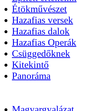
Étökművészet
Hazafias versek
Hazafias dalok
Hazafias Operák
Csüggedőknek
Kitekintő
Panoráma
Magyargyalázat