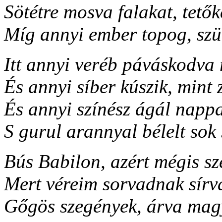
Sötétre mosva falakat, tetők
Míg annyi ember topog, szü
Itt annyi veréb páváskodva
És annyi síber kúszik, mint 
És annyi színész ágál nappa
S gurul arannyal bélelt sok 
Bús Babilon, azért mégis sze
Mert véreim sorvadnak sírv
Gőgös szegények, árva mag