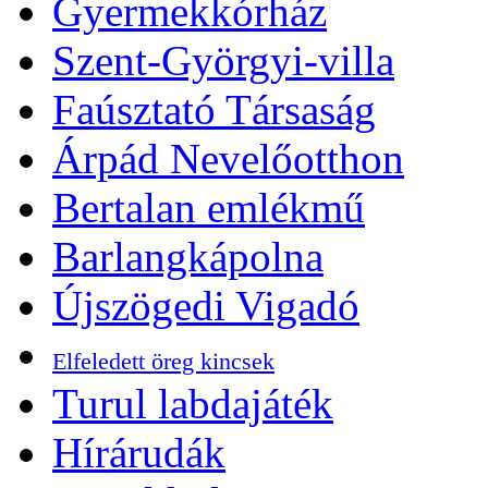
Gyermekkórház
Szent-Györgyi-villa
Faúsztató Társaság
Árpád Nevelőotthon
Bertalan emlékmű
Barlangkápolna
Újszögedi Vigadó
Elfeledett öreg kincsek
Turul labdajáték
Hírárudák