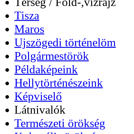
Térség / Föld-,vízrajz
Tisza
Maros
Ujszögedi történelöm
Polgármestörök
Példaképeink
Hellytörténészeink
Képviselő
Látnivalók
Természeti örökség