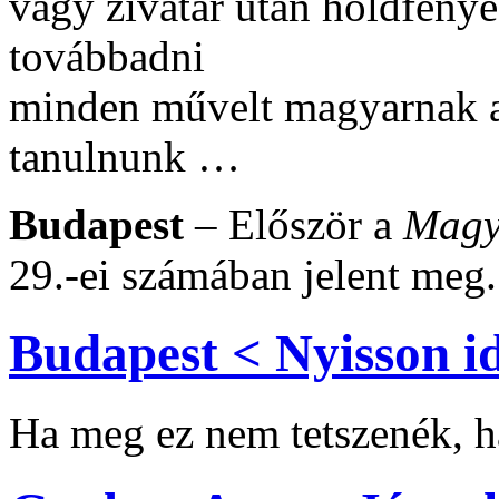
vagy zivatar után holdfény
továbbadni
minden művelt magyarnak 
tanulnunk …
Budapest
– Először a
Magy
29.-ei számában jelent meg.
Budapest < Nyisson id
Ha meg ez nem tetszenék, há