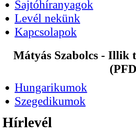
Sajtóhíranyagok
Levél nekünk
Kapcsolapok
Mátyás Szabolcs - Illi
(PFD
Hungarikumok
Szegedikumok
Hírlevél