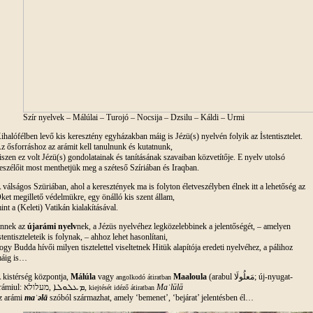
Szír nyelvek – Málúlai – Turojó – Nocsija – Dzsilu – Káldi – Urmi
ihalófélben levő kis keresztény egyházakban máig is Jézü(s) nyelvén folyik az İstentisztelet.
z ősforráshoz az arámit kell tanulnunk és kutatnunk,
iszen ez volt Jézü(s) gondolatainak és tanításának szavaiban közvetítője. E nyelv utolsó
eszélőit most menthetjük meg a széteső Szíriában és Iraqban.
 válságos Szüriában, ahol a keresztények ma is folyton életveszélyben élnek itt a lehetőség az
ket megillető védelmükre, egy önálló kis szent állam,
int a (Keleti) Vatikán kialakításával.
nnek az
újarámi nyelv
nek, a Jézüs nyelvéhez legközelebbinek a jelentőségét, – amelyen
stentiszteleteik is folynak, – ahhoz lehet hasonlítani,
ogy Budda hívői milyen tisztelettel viseltetnek Hitük alapítója eredeti nyelvéhez, a pálihoz
áig is…
 kistérség központja,
Málúla
vagy
Maaloula
(arabul مَعلُولَا; új-nyugat-
angolkodó átiratban
arámiul: ܡܥܠܘܠܐ ,מעלולא,
Maʿlūlā
kiejtését idéző átiratban
z arámi
maʿəlā
szóból származhat, amely ‘bemenet’, ‘bejárat’ jelentésben él…