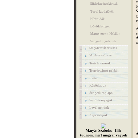
s
Elfeledett öreg kincsek
ö
S
Turul labdajáték
g
Hírárudák
a
Lövölde-liget
A
e
Maros-menti Halálút
A
Szögedi nyelvünk
m
Szögedi vasút-emlékök
Mozdony-múzeum
Testvérvárosok
Testvérvárosi példák
Irattár
Képöslapok
Szögedi röplapok
Sajtóhíranyagok
Levél nekünk
Kapcsolapok
Mátyás Szabolcs - Illik
A
tudnom, mert magyar vagyok