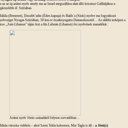
z az az új-arámi nyelv amely ma az Izrael megszállása alatt álló krisztusi Gálílaljához a
egközelebb él. Szíriában.
álúla (Bemenet), Dzsubb’adin (Éden kapuja) és Bakh’a (Sírás) nyelve ma fogyatkozó
yelvsziget Nyugat-Szüriában, 50 km-re északnyugatra Damaszkusztól… Az alábbi terképen a
iros „Anti-Libanon” táján őrzi a lila Lubnán (Libanon) ősi nyelvének maradékát :
Arámi nyelv Jézüs századától folyton sorvadóban…
álula városka vidékén – ahol Szent Tekla kolostora, Mar Tagla is áll –
a Jézü(s)