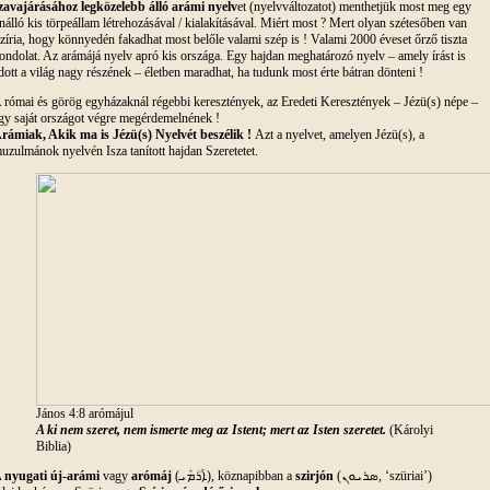
zavajárásához legközelebb álló arámi nyelv
et (nyelvváltozatot) menthetjük most meg egy
nálló kis törpeállam létrehozásával / kialakításával. Miért most ? Mert olyan szétesőben van
zíria, hogy könnyedén fakadhat most belőle valami szép is ! Valami 2000 éveset őrző tiszta
ondolat. Az arámájá nyelv apró kis országa. Egy hajdan meghatározó nyelv – amely írást is
dott a világ nagy részének – életben maradhat, ha tudunk most érte bátran dönteni !
 római és görög egyházaknál régebbi keresztények, az Eredeti Keresztények – Jézü(s) népe –
gy saját országot végre megérdemelnének !
rámiak, Akik ma is Jézü(s) Nyelvét beszélik !
Azt a nyelvet, amelyen Jézü(s), a
uzulmánok nyelvén Isza tanított hajdan Szeretetet.
János 4:8 arómájul
A ki nem szeret, nem ismerte meg az Istent; mert az Isten szeretet.
(Károlyi
Biblia)
 nyugati új-arámi
vagy
arómáj
(ܐܰܪܳܡܰܝ), köznapibban a
szirjón
(ܣܪܝܘܢ, ‘szüriai’)