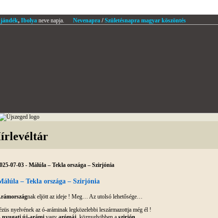
jándék
,
Ibolya
neve napja.
Nevenapra
/
Születésnapra magyar köszöntés
írlevéltár
025-07-03 - Málúla – Tekla országa – Szirjónia
Málúla – Tekla országa – Szirjónia
rámország
nak eljött az ideje ! Meg… Az utolsó lehetősége…
ézüs nyelvének az ó-aráminak legközelebbi leszármazottja még él !
 nyugati új-arámi
vagy
arómáj
, köznyelvibben a
szirjón
.