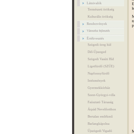
Látnivalók
E
l
Természeti örökség
M
Kulturális örökség
n
Rendezvények
p
Városrész fejlesztés
Értékvesztés
Szögedi öreg híd
Dél-Újszeged
Szögedi Vasúti Híd
Ligetfürdő (SZÚE)
Napfonnyfürdő
Intézmények
Gyermekkórház
Szent-Györgyi-villa
Faúsztató Társaság
Árpád Nevelőotthon
Bertalan emlékmű
Barlangkápolna
Újszögedi Vigadó
M