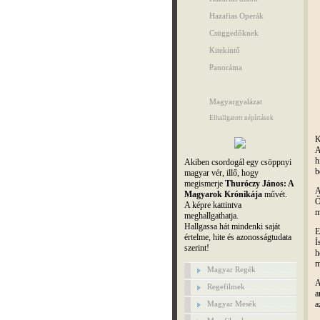
Hazafias Operák
Csüggedőknek
Kitekintő
Panoráma
Magyargyalázat
Elhallgatott népírtások
K
A
h
Akiben csordogál egy csöppnyi
b
magyar vér, illő, hogy
megismerje
Thuróczy János: A
A
Magyarok Krónikája
művét.
Ő
A képre kattintva
m
meghallgathatja.
Hallgassa hát mindenki saját
E
értelme, hite és azonosságtudata
İ
szerint!
h
m
Magyar Regék
A
Regefilmek
Magyar Mesék
a