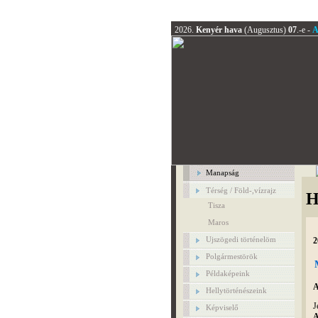
2026.
Kenyér hava
(Augusztus)
07
.-e -
A
Manapság
Térség / Föld-,vízrajz
H
Tisza
Maros
Ujszögedi történelöm
2
Polgármestörök
Példaképeink
A
Hellytörténészeink
J
Képviselő
A