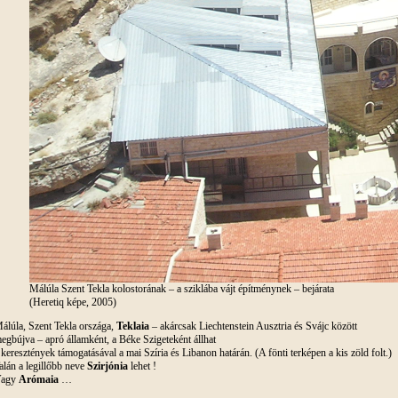
Málúla Szent Tekla kolostorának – a sziklába vájt építménynek – bejárata
(Heretiq képe, 2005)
álúla, Szent Tekla országa,
Teklaia
– akárcsak Liechtenstein Ausztria és Svájc között
egbújva – apró államként, a Béke Szigeteként állhat
 keresztények támogatásával a mai Szíria és Libanon határán. (A fönti terképen a kis zöld folt.)
alán a legillőbb neve
Szirjónia
lehet !
agy
Arómaia
…