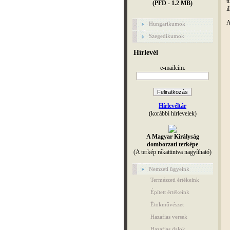
t
(PFD - 1.2 MB)
i
A
Hungarikumok
Szegedikumok
Hírlevél
e-mailcím:
Hírlevéltár
(korábbi hírlevelek)
A Magyar Királyság
domborzati terképe
(A terkép rákattintva nagyítható)
Nemzeti ügyeink
Természeti értékeink
Épített értékeink
Étökművészet
Hazafias versek
Hazafias dalok