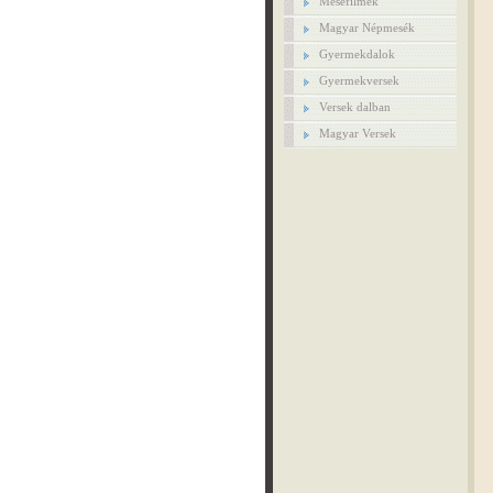
Mesefilmek
Magyar Népmesék
Gyermekdalok
Gyermekversek
Versek dalban
Magyar Versek