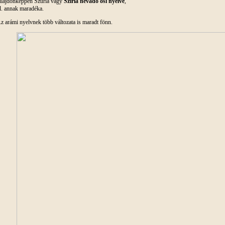
ulajdonképpen Szüria vagy
Szíria névadó ősi nyelve
,
ll. annak maradéka.
z arámi nyelvnek több változata is maradt fönn.