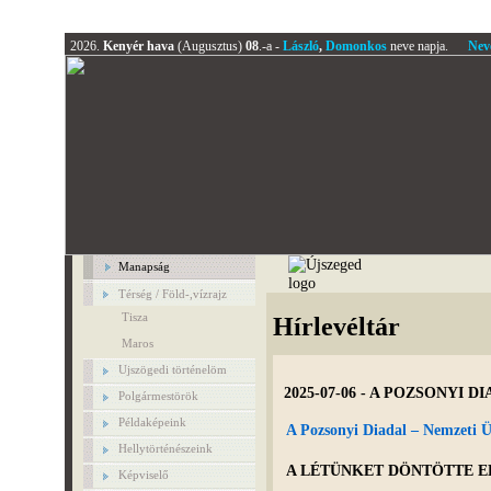
2026.
Kenyér hava
(Augusztus)
08
.-a -
László
,
Domonkos
neve napja.
Nev
Manapság
Térség / Föld-,vízrajz
Tisza
Hírlevéltár
Maros
Ujszögedi történelöm
2025-07-06 - A POZSONYI 
Polgármestörök
Példaképeink
A Pozsonyi Diadal – Nemzeti 
Hellytörténészeink
A LÉTÜNKET DÖNTÖTTE EL
Képviselő