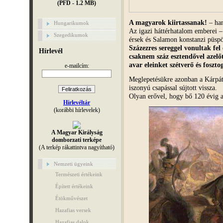
(PFD - 1.2 MB)
A magyarok kiirtassanak!
– han
Hungarikumok
Az igazi háttérhatalom emberei 
Szegedikumok
érsek és Salamon konstanzi püspö
Százezres sereggel vonultak fe
Hírlevél
csaknem száz esztendővel azelőt
avar eleinket szétverő és fosz
e-mailcím:
Meglepetésükre azonban a Kárpát
iszonyú csapással sújtott vissza.
Olyan erővel, hogy bő 120 évig a
Hírlevéltár
(korábbi hírlevelek)
A Magyar Királyság
domborzati terképe
(A terkép rákattintva nagyítható)
Nemzeti ügyeink
Természeti értékeink
Épített értékeink
Étökművészet
Hazafias versek
Hazafias dalok