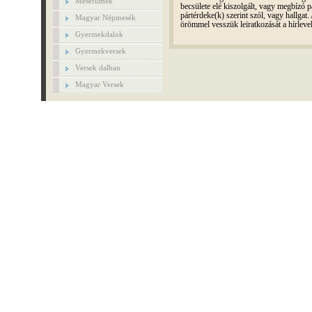
Mesefilmek
becsülete elé kiszolgált, vagy megbízó pá
pártérdeke(k) szerint szól, vagy hallga
Magyar Népmesék
örömmel vesszük leiratkozását a hírleve
Gyermekdalok
Gyermekversek
Versek dalban
Magyar Versek