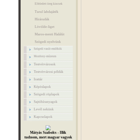
Elfeledett öreg kincsek
Turul labdajáték
Hírárudák
Lövölde-liget
Maros-menti Halálút
Szögedi nyelvünk
Szögedi vasút-emlékök
Mozdony-múzeum
Testvérvárosok
Testvérvárosi példák
Irattár
Képöslapok
Szögedi röplapok
Sajtóhíranyagok
Levél nekünk
Kapcsolapok
Mátyás Szabolcs - Illik
tudnom, mert magyar vagyok