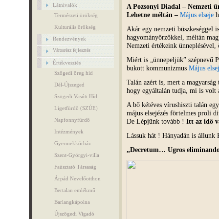
Látnivalók
A Pozsonyi Diadal – Nemzeti 
Lehetne
méltán
–
Május elseje
h
Természeti örökség
Kulturális örökség
Akár egy nemzeti büszkeséggel is
hagyományőrzőkkel, méltán magy
Rendezvények
Nemzeti értékeink ünneplésével
Városrész fejlesztés
Miért is „ünnepeljük” szépnevű P
Értékvesztés
bukott kommunizmus
Május else
Szögedi öreg híd
Talán azért is, mert a magyarság
Dél-Újszeged
hogy egyáltalán tudja, mi is vol
Szögedi Vasúti Híd
A bő kétéves vírushiszti talán eg
Ligetfürdő (SZÚE)
május elsejézés förtelmes proli d
Napfonnyfürdő
De Lépjünk tovább !
Itt az idő 
Intézmények
Lássuk hát ! Hányadán is állunk 
Gyermekkórház
„Decretum… Ugros eliminandos
Szent-Györgyi-villa
Faúsztató Társaság
Árpád Nevelőotthon
Bertalan emlékmű
Barlangkápolna
Újszögedi Vigadó