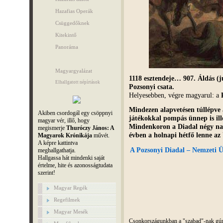
Hazafias Operák
Csüggedőknek
Kitekintő
Panoráma
Magyargyalázat
1118 esztendeje… 907. Áldás (jú
Elhallgatott népírtások
Pozsonyi csata.
Helyesebben, végre magyarul: a
Mindezen alapvetésen túllépve
Akiben csordogál egy csöppnyi
játékokkal pompás ünnep is ill
magyar vér, illő, hogy
Mindenkoron a Diadal négy nap
megismerje
Thuróczy János: A
évben a holnapi hétfő lenne az 
Magyarok Krónikája
művét.
A képre kattintva
A Pozsonyi Diadal – Nemzeti Ü
meghallgathatja.
Hallgassa hát mindenki saját
értelme, hite és azonosságtudata
szerint!
Magyar Regék
Regefilmek
Magyar Mesék
Csonkországunkban a "szabad"-nak gúnyo