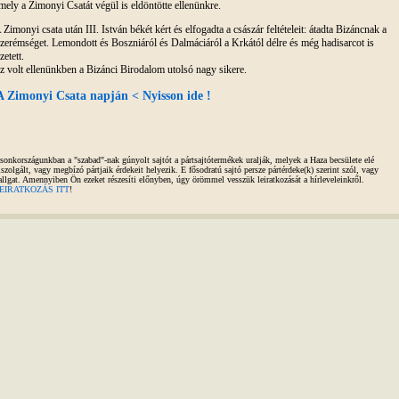
mely a Zimonyi Csatát végül is eldöntötte ellenünkre.
 Zimonyi csata után III. István békét kért és elfogadta a császár feltételeit: átadta Bizáncnak a
zerémséget. Lemondott és Boszniáról és Dalmáciáról a Krkától délre és még hadisarcot is
izetett.
z volt ellenünkben a Bizánci Birodalom utolsó nagy sikere.
A Zimonyi Csata napján < Nyisson ide !
sonkországunkban a "szabad"-nak gúnyolt sajtót a pártsajtótermékek uralják, melyek a Haza becsülete elé
iszolgált, vagy megbízó pártjaik érdekeit helyezik. E fősodratú sajtó persze pártérdeke(k) szerint szól, vagy
allgat. Amennyiben Ön ezeket részesíti előnyben, úgy örömmel vesszük leiratkozását a hírleveleinkről.
EIRATKOZÁS ITT
!