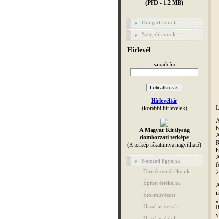
(PFD - 1.2 MB)
Hungarikumok
Szegedikumok
Hírlevél
e-mailcím:
Hírlevéltár
I
(korábbi hírlevelek)
A
b
A Magyar Királyság
A
domborzati terképe
R
(A terkép rákattintva nagyítható)
h
A
Nemzeti ügyeink
f
Természeti értékeink
2
Épített értékeink
A
m
Étökművészet
„
Hazafias versek
R
v
Hazafias dalok