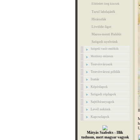
Elfeledett öreg kincsek
Turul labdajáték
Hírárudák
Lövölde-liget
Maros-menti Halálút
Szögedi nyelvünk
Szögedi vasút-emlékök
Mozdony-múzeum
Testvérvárosok
Testvérvárosi példák
Irattár
Képöslapok
Szögedi röplapok
Sajtóhíranyagok
Levél nekünk
I
Kapcsolapok
M
h
U
Mátyás Szabolcs - Illik
tudnom, mert magyar vagyok