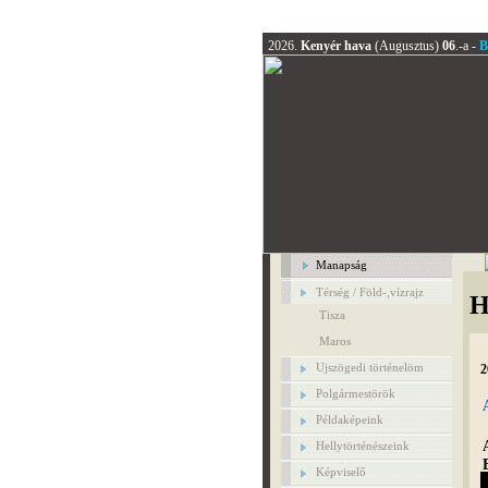
2026.
Kenyér hava
(Augusztus)
06
.-a -
B
Manapság
Térség / Föld-,vízrajz
H
Tisza
Maros
Ujszögedi történelöm
2
Polgármestörök
Példaképeink
Hellytörténészeink
Képviselő