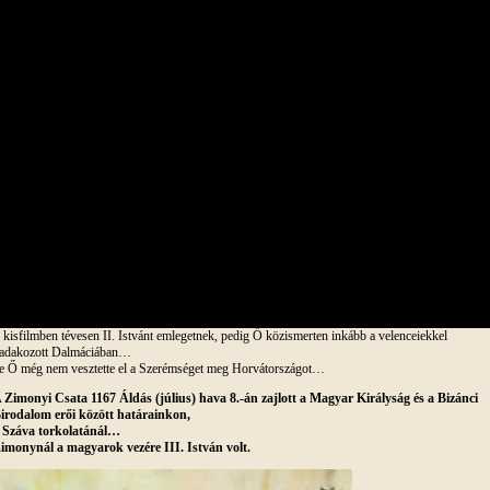
 kisfilmben tévesen II. Istvánt emlegetnek, pedig Ő közismerten inkább a velenceiekkel
adakozott Dalmáciában…
e Ő még nem vesztette el a Szerémséget meg Horvátországot…
 Zimonyi Csata 1167 Áldás (július) hava 8.-án zajlott a Magyar Királyság és a Bizánci
irodalom erői között határainkon,
 Száva torkolatánál…
imonynál a magyarok vezére III. István volt.