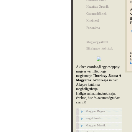
a
Hazafias Operák
A
Csüggedőknek
S
f
Kitekintő
E
Panoráma
Magyargyalázat
Elhallgatott népírtások
C
k
h
L
Akiben csordogál egy csöppnyi
magyar vér, illő, hogy
megismerje
Thuróczy János: A
Magyarok Krónikája
művét.
A képre kattintva
meghallgathatja.
Hallgassa hát mindenki saját
értelme, hite és azonosságtudata
szerint!
Magyar Regék
Regefilmek
Magyar Mesék