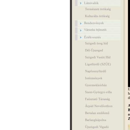
Látnivalók
Természeti örökség
Kulturális örökség
Rendezvények
Városrész fejlesztés
Értékvesztés
Szögedi öreg híd
Dél-Újszeged
Szögedi Vasúti Híd
Ligetfürdő (SZÚE)
Napfonnyfürdő
Intézmények
Gyermekkórház
E
Szent-Györgyi-villa
h
d
Faúsztató Társaság
A
Árpád Nevelőotthon
B
Bertalan emlékmű
a
Z
Barlangkápolna
Újszögedi Vigadó