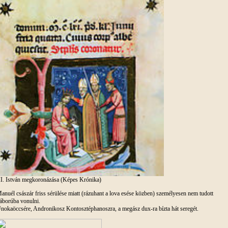
II. István megkoronázása (Képes Krónika)
anuél császár friss sérülése miatt (rázuhant a lova esése közben) személyesen nem tudott
áborúba vonulni.
nokaöccsére, Andronikosz Kontosztéphanoszra, a megász dux-ra bízta hát seregét.