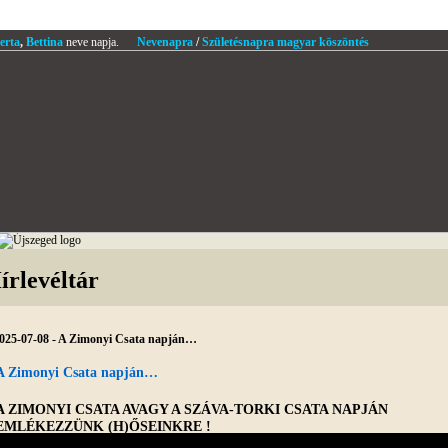
erta
,
Bettina
neve napja.
Nevenapra
/
Születésnapra magyar köszöntés
írlevéltár
025-07-08 - A Zimonyi Csata napján…
A Zimonyi Csata napján…
A ZIMONYI CSATA AVAGY A SZÁVA-TORKI CSATA NAPJÁN
EMLÉKEZZÜNK (H)ŐSEINKRE !