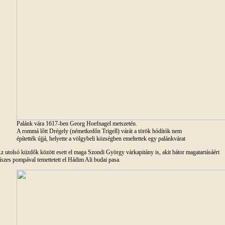
Palánk vára 1617-ben Georg Hoefnagel metszetén.
A rommá lőtt Drégely (németkedőn Trigell) várát a török hódítók nem
építették újjá, helyette a völgybeli községben emeltettek egy palánkvárat
z utolsó küzdők között esett el maga Szondi György várkapitány is, akit bátor magatartásáért
íszes pompával temettetett el Hádim Ali budai pasa.