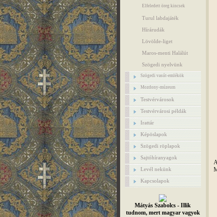
Elfeledett öreg kincsek
Turul labdajáték
Hírárudák
Lövölde-liget
Maros-menti Halálút
Szögedi nyelvünk
Szögedi vasút-emlékök
Mozdony-múzeum
Testvérvárosok
Testvérvárosi példák
Irattár
Képöslapok
Szögedi röplapok
Sajtóhíranyagok
A
M
Levél nekünk
Kapcsolapok
Mátyás Szabolcs - Illik
tudnom, mert magyar vagyok