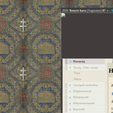
2026.
Kenyér hava
(Augusztus)
07
.-e -
A
Manapság
Térség / Föld-,vízrajz
H
Tisza
Maros
Ujszögedi történelöm
2
Polgármestörök
Példaképeink
Á
Hellytörténészeink
1
Képviselő
r