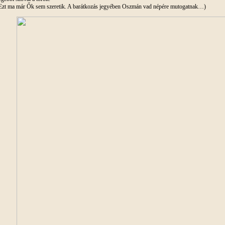
Ezt ma már Ők sem szeretik. A barátkozás jegyében Oszmán vad népére mutogatnak…)