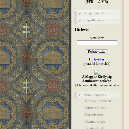
(PFD - 1.2 MB)
Hungarikumok
Szegedikumok
Hírlevél
e-mailcím:
Hírlevéltár
(korábbi hírlevelek)
A Magyar Királyság
domborzati terképe
(A terkép rákattintva nagyítható)
Nemzeti ügyeink
Természeti értékeink
Épített értékeink
Étökművészet
Hazafias versek
Hazafias dalok