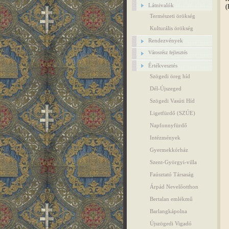
Látnivalók
(
Természeti örökség
Kulturális örökség
Rendezvények
Városrész fejlesztés
Értékvesztés
Szögedi öreg híd
Dél-Újszeged
Szögedi Vasúti Híd
Ligetfürdő (SZÚE)
Napfonnyfürdő
Intézmények
Gyermekkórház
Szent-Györgyi-villa
Faúsztató Társaság
Árpád Nevelőotthon
Bertalan emlékmű
Barlangkápolna
Újszögedi Vigadó