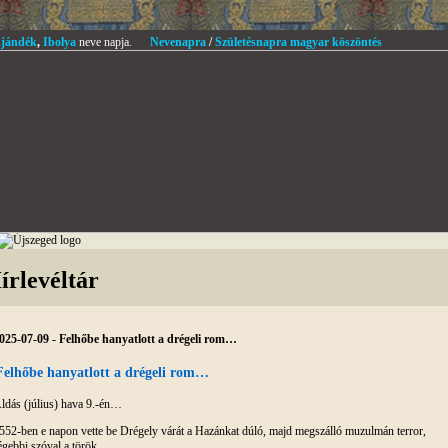
jándék
,
Ibolya
neve napja.
Nevenapra
/
Születésnapra magyar köszöntés
írlevéltár
025-07-09 - Felhőbe hanyatlott a drégeli rom…
Felhőbe hanyatlott a drégeli rom…
ldás (július) hava 9.-én…
552-ben e napon vette be Drégely várát a Hazánkat dúló, majd megszálló muzulmán terror,
égebbi szóval a török.