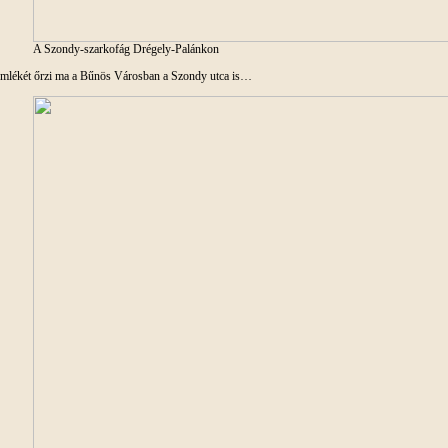
A Szondy-szarkofág Drégely-Palánkon
mlékét őrzi ma a Bűnös Városban a Szondy utca is…