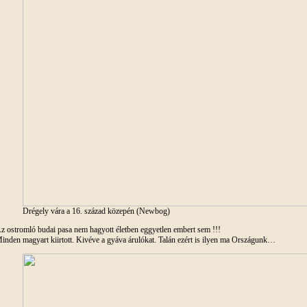
Drégely vára a 16. század közepén (Newbog)
z ostromló budai pasa nem hagyott életben eggyetlen embert sem !!!
inden magyart kiirtott. Kivéve a gyáva árulókat. Talán ezért is ilyen ma Országunk…