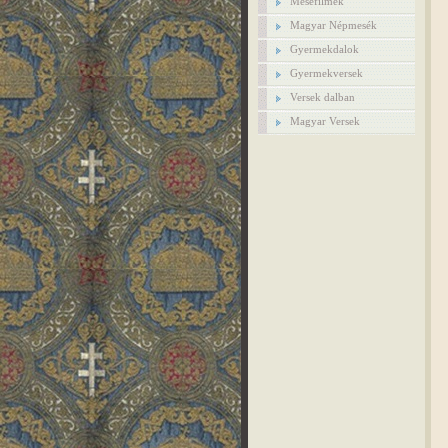
Mesefilmek
Magyar Népmesék
Gyermekdalok
Gyermekversek
Versek dalban
Magyar Versek