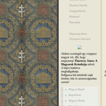
Hazafias Operák
Csüggedőknek
Kitekintő
Panoráma
Magyargyalázat
Elhallgatott népírtások
Akiben csordogál egy csöppnyi
magyar vér, illő, hogy
megismerje
Thuróczy János: A
Magyarok Krónikája
művét.
A képre kattintva
meghallgathatja.
A
Hallgassa hát mindenki saját
d
értelme, hite és azonosságtudata
szerint!
Magyar Regék
Regefilmek
Magyar Mesék