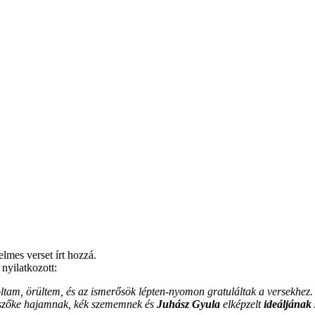
lmes verset írt hozzá.
nyilatkozott:
oltam, örültem, és az ismerősök lépten-nyomon gratuláltak a versekhe
szőke hajamnak, kék szememnek és
Juhász Gyula
elképzelt
ideáljának