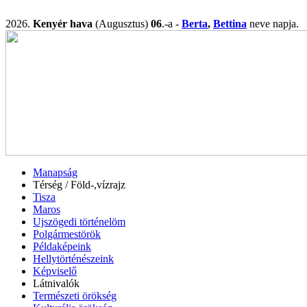
2026.
Kenyér hava
(Augusztus)
06
.-a -
Berta
,
Bettina
neve napj
Manapság
Térség / Föld-,vízrajz
Tisza
Maros
Ujszögedi történelöm
Polgármestörök
Példaképeink
Hellytörténészeink
Képviselő
Látnivalók
Természeti örökség