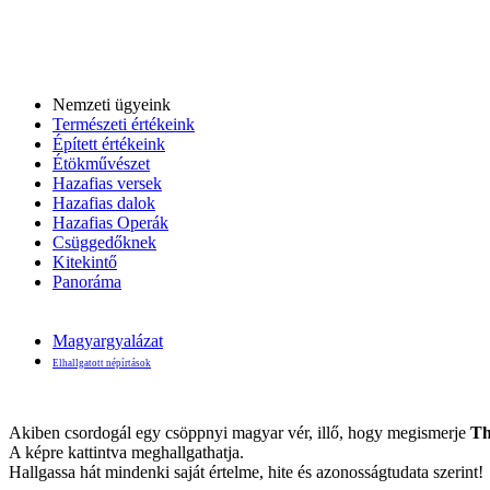
Nemzeti ügyeink
Természeti értékeink
Épített értékeink
Étökművészet
Hazafias versek
Hazafias dalok
Hazafias Operák
Csüggedőknek
Kitekintő
Panoráma
Magyargyalázat
Elhallgatott népírtások
Akiben csordogál egy csöppnyi magyar vér, illő, hogy megismerje
Th
A képre kattintva meghallgathatja.
Hallgassa hát mindenki saját értelme, hite és azonosságtudata szerint!