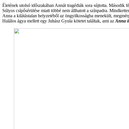
Életének utolsó időszakában Annát tragédiák sora sújtotta. Második fér
Súlyos csípősérülése miatt többé nem állhatott a színpadra. Mindketten
Anna a kilátástalan helyzetéből az öngyilkosságba menekült, megm
Halálos ágya mellett egy Juhász Gyula kötetet találtak, ami az
Anna ö