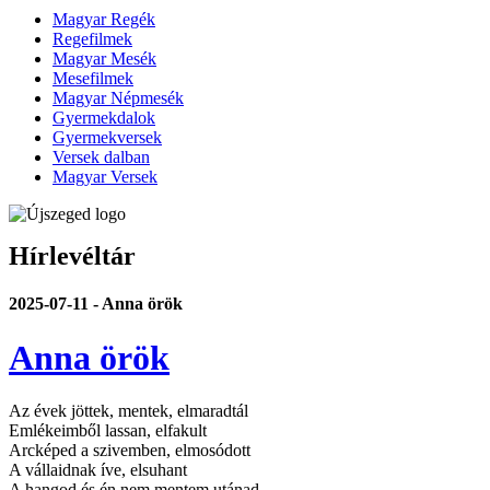
Magyar Regék
Regefilmek
Magyar Mesék
Mesefilmek
Magyar Népmesék
Gyermekdalok
Gyermekversek
Versek dalban
Magyar Versek
Hírlevéltár
2025-07-11 - Anna örök
Anna örök
Az évek jöttek, mentek, elmaradtál
Emlékeimből lassan, elfakult
Arcképed a szivemben, elmosódott
A vállaidnak íve, elsuhant
A hangod és én nem mentem utánad