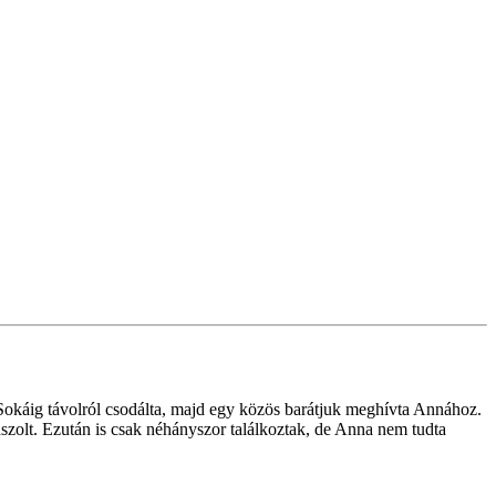
 Sokáig távolról csodálta, majd egy közös barátjuk meghívta Annához.
aszolt. Ezután is csak néhányszor találkoztak, de Anna nem tudta