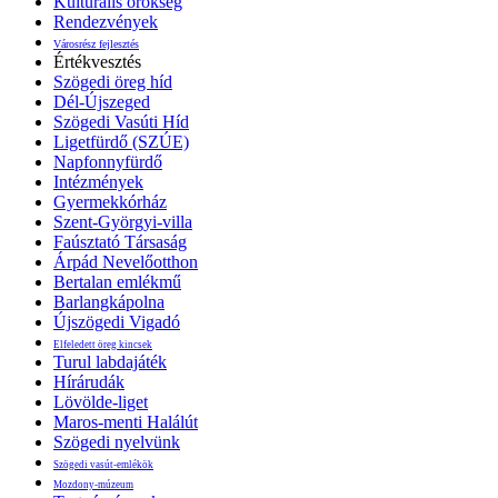
Kulturális örökség
Rendezvények
Városrész fejlesztés
Értékvesztés
Szögedi öreg híd
Dél-Újszeged
Szögedi Vasúti Híd
Ligetfürdő (SZÚE)
Napfonnyfürdő
Intézmények
Gyermekkórház
Szent-Györgyi-villa
Faúsztató Társaság
Árpád Nevelőotthon
Bertalan emlékmű
Barlangkápolna
Újszögedi Vigadó
Elfeledett öreg kincsek
Turul labdajáték
Hírárudák
Lövölde-liget
Maros-menti Halálút
Szögedi nyelvünk
Szögedi vasút-emlékök
Mozdony-múzeum