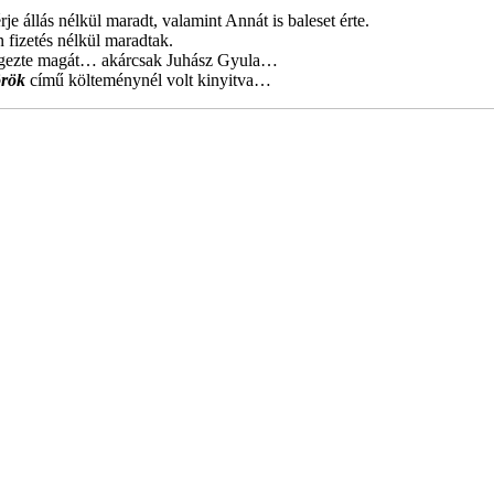
je állás nélkül maradt, valamint Annát is baleset érte.
 fizetés nélkül maradtak.
érgezte magát… akárcsak Juhász Gyula…
rök
című költeménynél volt kinyitva…