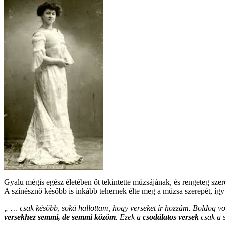
Gyalu mégis egész életében őt tekintette múzsájának, és rengeteg szere
A színésznő később is inkább tehernek élte meg a múzsa szerepét, így 
„ … csak később, soká hallottam, hogy verseket ír hozzám. Boldog v
versekhez semmi, de semmi közöm
. Ezek a
csodálatos versek
csak a 