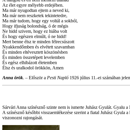
Az élet egyre mélyebb erdejében.
Ma már nyugodtan ejtem a neved ki,
Ma már nem reszketek tekintetedre,
Ma már tudom, hogy egy voltál a sokból,
Hogy ifjuság bolondság, ó de mégis
Ne hidd szivem, hogy ez hiába volt
És hogy egészen elmúlt, ó ne hidd!
Mert benne élsz te minden félrecsúszott
Nyakkendőmben és elvétett szavamban
És minden eltévesztett köszönésben
És minden összetépett levelemben
És egész elhibázott életemben
Élsz és uralkodol örökkön, Amen
Anna örök
.
–
Először a
Pesti Napló
1926 július 11.-ei számában jele
Sárvári Anna színésznő szinte nem is ismerte Juhász Gyulát. Gyalu a 
A színésznő későbbi visszaemlékezése szerint a fiatal Juhász Gyula a
viszonozni rajongását.