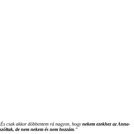
z. És csak akkor döbbentem rá nagyon, hogy
nekem ezekhez az Anna-
 szóltak, de nem nekem és nem hozzám
.”