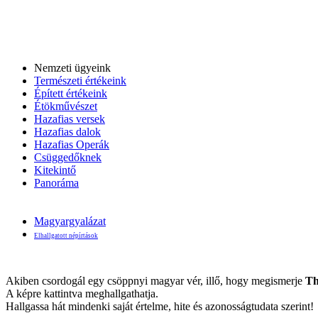
Nemzeti ügyeink
Természeti értékeink
Épített értékeink
Étökművészet
Hazafias versek
Hazafias dalok
Hazafias Operák
Csüggedőknek
Kitekintő
Panoráma
Magyargyalázat
Elhallgatott népírtások
Akiben csordogál egy csöppnyi magyar vér, illő, hogy megismerje
Th
A képre kattintva meghallgathatja.
Hallgassa hát mindenki saját értelme, hite és azonosságtudata szerint!