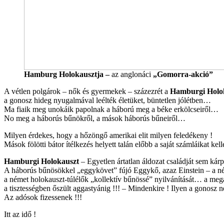
Hamburg Holokausztja
–
az anglonáci
„Gomorra-akció”
A vétlen polgárok – nők és gyermekek – százezrét a
Hamburgi Holo
a gonosz hideg nyugalmával leélték életüket, büntetlen jólétben…
Ma fiaik meg unokáik papolnak a háború meg a béke erkölcseiről…
No meg a háborús bűnökről, a mások háborús bűneiről…
Milyen érdekes, hogy a hőzöngő amerikai elit milyen feledékeny !
Mások fölötti bátor ítélkezés helyett talán előbb a saját számláikat kell
Hamburgi Holokauszt
– Egyetlen ártatlan áldozat családját sem ká
A háborús bűnösökkel „eggykövet” fújó Eggykő, azaz Einstein – a nép
a német holokauszt-túlélők „kollektív bűnössé” nyilvánítását… a megá
a tisztességben őszült aggastyánig !!! – Mindenkire ! Ilyen a gonosz 
Az adósok fizessenek !!!
Itt az idő !