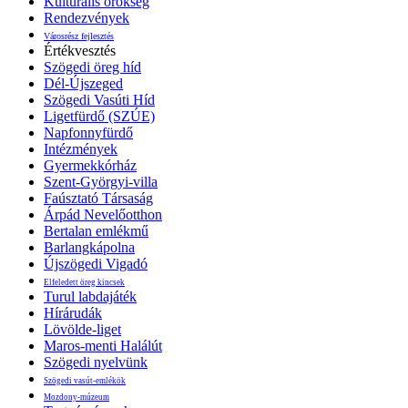
Kulturális örökség
Rendezvények
Városrész fejlesztés
Értékvesztés
Szögedi öreg híd
Dél-Újszeged
Szögedi Vasúti Híd
Ligetfürdő (SZÚE)
Napfonnyfürdő
Intézmények
Gyermekkórház
Szent-Györgyi-villa
Faúsztató Társaság
Árpád Nevelőotthon
Bertalan emlékmű
Barlangkápolna
Újszögedi Vigadó
Elfeledett öreg kincsek
Turul labdajáték
Hírárudák
Lövölde-liget
Maros-menti Halálút
Szögedi nyelvünk
Szögedi vasút-emlékök
Mozdony-múzeum