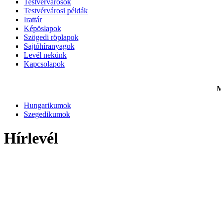
Testvérvárosok
Testvérvárosi példák
Irattár
Képöslapok
Szögedi röplapok
Sajtóhíranyagok
Levél nekünk
Kapcsolapok
M
Hungarikumok
Szegedikumok
Hírlevél