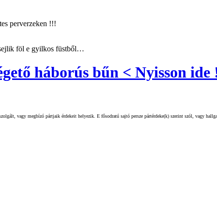
tes perverzeken !!!
ejlik föl e gyilkos füstből…
ető háborús bűn < Nyisson ide 
olgált, vagy megbízó pártjaik érdekeit helyezik. E fősodratú sajtó persze pártérdeke(k) szerint szól, vagy hall