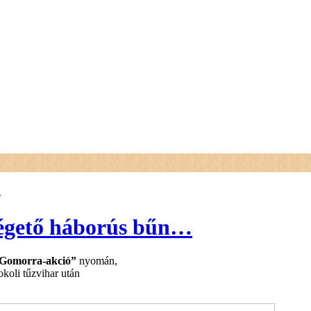
…
égető háborús bűn…
Gomorra-akció”
nyomán,
koli tűzvihar után