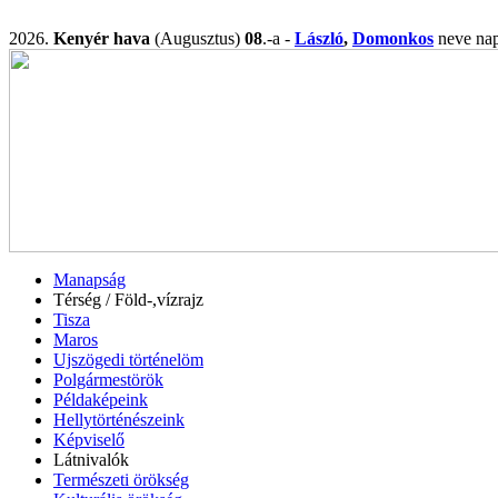
2026.
Kenyér hava
(Augusztus)
08
.-a -
László
,
Domonkos
neve n
Manapság
Térség / Föld-,vízrajz
Tisza
Maros
Ujszögedi történelöm
Polgármestörök
Példaképeink
Hellytörténészeink
Képviselő
Látnivalók
Természeti örökség