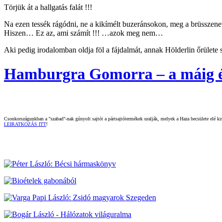
Törjük át a hallgatás falát !!!
Na ezen tessék rágódni, ne a kikímélt buzeránsokon, meg a brüsszene
​​​​​​​Hiszen… Ez az, ami számít !!! …azok meg nem…
Aki pedig irodalomban oldja föl a fájdalmát, annak Hölderlin őrülete s
Hamburgra Gomorra – a máig ég
Csonkországunkban a "szabad"-nak gúnyolt sajtót a pártsajtótermékek uralják, melyek a Haza becsülete elé kisz
LEIRATKOZÁS ITT
!