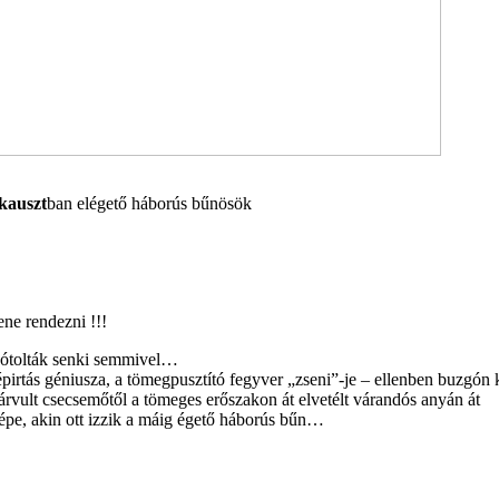
kauszt
ban elégető háborús bűnösök
ene rendezni !!!
rpótolták senki semmivel…
irtás géniusza, a tömegpusztító fegyver „zseni”-je – ellenben buzgón 
rvult csecsemőtől a tömeges erőszakon át elvetélt várandós anyán át
népe, akin ott izzik a máig égető háborús bűn…