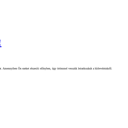
!
gat. Amennyiben Ön ezeket részesíti előnyben, úgy örömmel vesszük leiratkozását a hírleveleinkről.