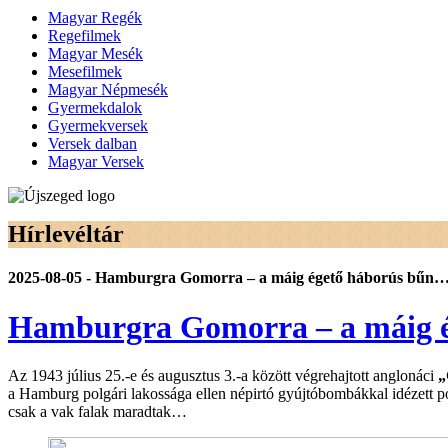
Magyar Regék
Regefilmek
Magyar Mesék
Mesefilmek
Magyar Népmesék
Gyermekdalok
Gyermekversek
Versek dalban
Magyar Versek
Hírlevéltár
2025-08-05 - Hamburgra Gomorra – a máig égető háborús bűn
Hamburgra Gomorra – a máig 
Az 1943 július 25.-e és augusztus 3.-a között végrehajtott anglonáci
„
a Hamburg polgári lakossága ellen népirtó gyújtóbombákkal idézett po
csak a vak falak maradtak…