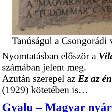
Tanúságul a Csongorádi v
Nyomtatásban először a
Vil
számában jelent meg.
Azután szerepel az
Ez az é
(1929) kötetében is…
Gyalu – Magyar nyár 