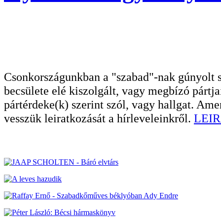
Csonkországunkban a "szabad"-nak gúnyolt sa
becsülete elé kiszolgált, vagy megbízó pártja
pártérdeke(k) szerint szól, vagy hallgat. A
vesszük leiratkozását a hírleveleinkről.
LEIR