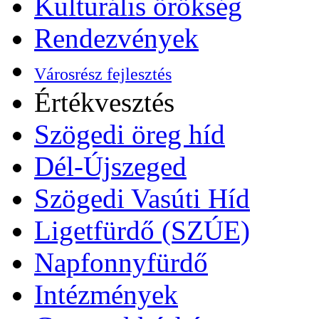
Kulturális örökség
Rendezvények
Városrész fejlesztés
Értékvesztés
Szögedi öreg híd
Dél-Újszeged
Szögedi Vasúti Híd
Ligetfürdő (SZÚE)
Napfonnyfürdő
Intézmények