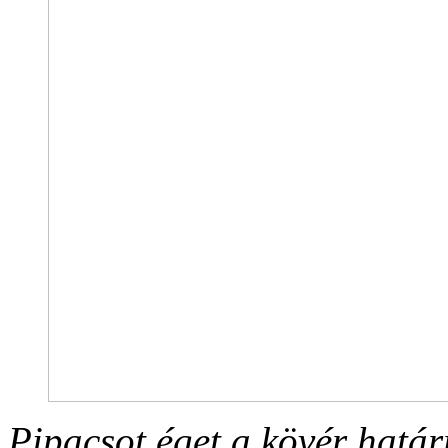
Pipacsot éget a kövér határ