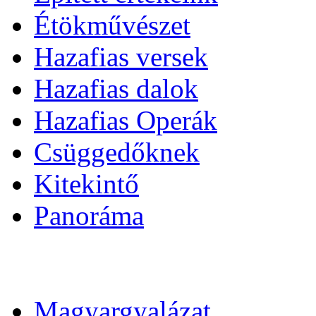
Étökművészet
Hazafias versek
Hazafias dalok
Hazafias Operák
Csüggedőknek
Kitekintő
Panoráma
Magyargyalázat