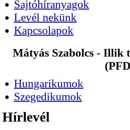
Sajtóhíranyagok
Levél nekünk
Kapcsolapok
Mátyás Szabolcs - Illi
(PFD
Hungarikumok
Szegedikumok
Hírlevél