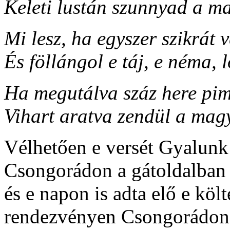
Keleti lustán szunnyad a m
Mi lesz, ha egyszer szikrát 
És föllángol e táj, e néma,
Ha megutálva száz here pim
Vihart aratva zendül a mag
Vélhetően e versét Gyalunk
Csongorádon a gátoldalban 
és e napon is adta elő e kö
rendezvényen Csongorádo