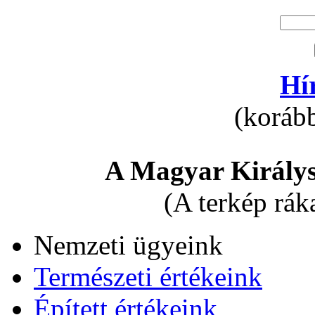
Hí
(korább
A Magyar Királys
(A terkép rák
Nemzeti ügyeink
Természeti értékeink
Épített értékeink