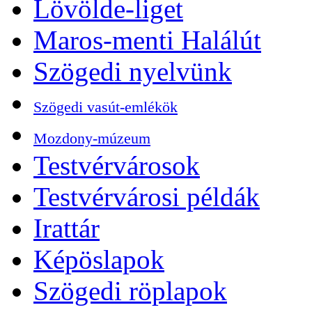
Lövölde-liget
Maros-menti Halálút
Szögedi nyelvünk
Szögedi vasút-emlékök
Mozdony-múzeum
Testvérvárosok
Testvérvárosi példák
Irattár
Képöslapok
Szögedi röplapok