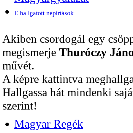
Elhallgatott népírtások
Akiben csordogál egy csöpp
megismerje
Thuróczy Jáno
művét.
A képre kattintva meghallga
Hallgassa hát mindenki sajá
szerint!
Magyar Regék