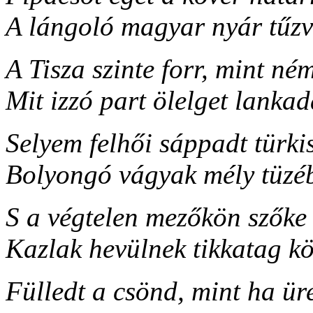
A lángoló magyar nyár tűzv
A Tisza szinte forr, mint né
Mit izzó part ölelget lankad
Selyem felhői sáppadt türki
Bolyongó vágyak mély tüzé
S a végtelen mezőkön szőke
Kazlak hevülnek tikkatag kö
Fülledt a csönd, mint ha üre