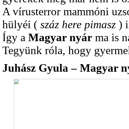
A vírusterror mammóni uzs
hülyéi (
száz here pimasz
) 
Így a
Magyar nyár
ma is n
Tegyünk róla, hogy gyermek
Juhász Gyula – Magyar n