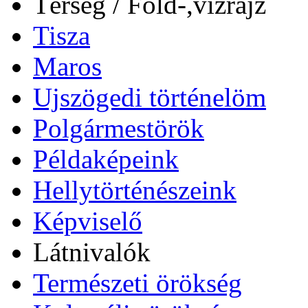
Térség / Föld-,vízrajz
Tisza
Maros
Ujszögedi történelöm
Polgármestörök
Példaképeink
Hellytörténészeink
Képviselő
Látnivalók
Természeti örökség