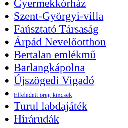
Gyermekkórház
Szent-Györgyi-villa
Faúsztató Társaság
Árpád Nevelőotthon
Bertalan emlékmű
Barlangkápolna
Újszögedi Vigadó
Elfeledett öreg kincsek
Turul labdajáték
Hírárudák