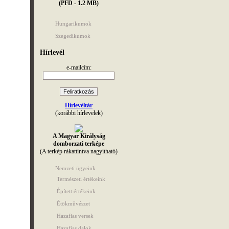
(PFD - 1.2 MB)
Hungarikumok
Szegedikumok
Hírlevél
e-mailcím:
Hírlevéltár
(korábbi hírlevelek)
A Magyar Királyság
domborzati terképe
(A terkép rákattintva nagyítható)
Nemzeti ügyeink
Természeti értékeink
Épített értékeink
Étökművészet
Hazafias versek
Hazafias dalok