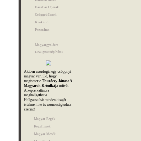
Hazafias Operák
Csüggedőknek
Kitekintő
Panoráma
Magyargyalázat
Elhallgatott népírtások
Akiben csordogál egy csöppnyi
magyar vér, illő, hogy
megismerje
Thuróczy János: A
Magyarok Krónikája
művét.
A képre kattintva
meghallgathatja.
Hallgassa hát mindenki saját
értelme, hite és azonosságtudata
szerint!
Magyar Regék
Regefilmek
Magyar Mesék