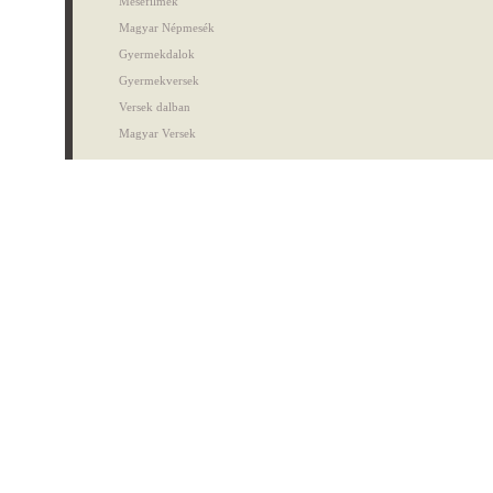
Mesefilmek
Magyar Népmesék
Gyermekdalok
Gyermekversek
Versek dalban
Magyar Versek