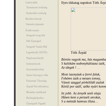
Ilyes tikkatag napokon Tóth Árp
Látnivalók
Természeti örökség
Kulturális örökség
Rendezvények
Városrész fejlesztés
Értékvesztés
Szögedi öreg híd
Dél-Újszeged
Szögedi Vasúti Híd
Tóth Árpád
Ligetfürdő (SZÚE)
Napfonnyfürdő
Börtön vagyok ma, bús magamba 
S kalitkám sodronyhálózata izzik,
Intézmények
Az idegek ! …
Gyermekkórház
Most iszonyúak a forró faluk,
Szent-Györgyi-villa
Fehéren izzik a meszes torony,
Faúsztató Társaság
Vásott szaggal pörkölődő zsaluk
Körül por száll, szőke nyári kor
Árpád Nevelőotthon
Bertalan emlékmű
Itt jobb. Az árnyék setét olaja
Hűsen keni a perzselt arcokat,
Barlangkápolna
S a ménták hamvas illata…
Újszögedi Vigadó