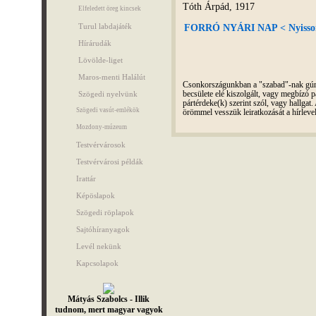
Tóth Árpád, 1917
Elfeledett öreg kincsek
Turul labdajáték
FORRÓ NYÁRI NAP < Nyisson
Hírárudák
Lövölde-liget
Maros-menti Halálút
Csonkországunkban a "szabad"-nak gúnyo
becsülete elé kiszolgált, vagy megbízó pá
Szögedi nyelvünk
pártérdeke(k) szerint szól, vagy hallga
Szögedi vasút-emlékök
örömmel vesszük leiratkozását a hírleve
Mozdony-múzeum
Testvérvárosok
Testvérvárosi példák
Irattár
Képöslapok
Szögedi röplapok
Sajtóhíranyagok
Levél nekünk
Kapcsolapok
Mátyás Szabolcs - Illik
tudnom, mert magyar vagyok