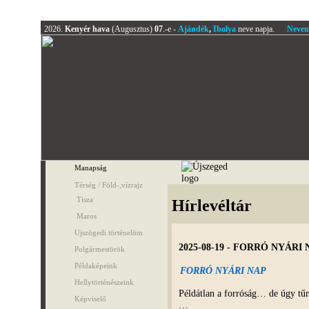
2026.
Kenyér hava
(Augusztus)
07
.-e -
Ajándék
,
Ibolya
neve napja.
Neven
Manapság
Térség / Föld-,vízrajz
Tisza
Hírlevéltár
Maros
Ujszögedi történelöm
2025-08-19 - FORRÓ NYÁRI 
Polgármestörök
Példaképeink
FORRÓ NYÁRI NAP
Hellytörténészeink
Példátlan a forróság… de úgy tűn
Képviselő
…