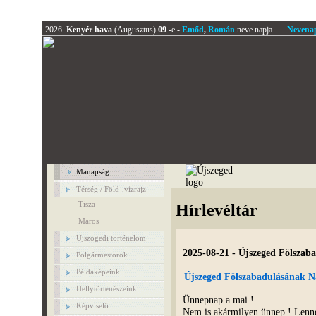
2026.
Kenyér hava
(Augusztus)
09
.-e -
Emőd
,
Román
neve napja.
Nevena
Manapság
Térség / Föld-,vízrajz
Tisza
Hírlevéltár
Maros
Ujszögedi történelöm
2025-08-21 - Újszeged Fölszab
Polgármestörök
Példaképeink
Újszeged Fölszabadulásának 
Hellytörténészeink
Ünnepnap a mai !
Képviselő
Nem is akármilyen ünnep ! Le