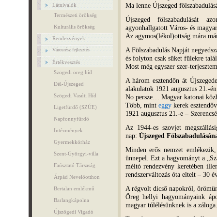
Ma lenne Újszeged fölszabadulásá
Látnivalók
Természeti örökség
Újszeged fölszabadulását a
agyonhallgatott Város- és magyar
Kulturális örökség
Az agymos(lékol)ottság mára má
Rendezvények
A Fölszabadulás Napját negyeds
Városrész fejlesztés
és folyton csak süket fülekre t
Értékvesztés
Most még egyszer szer-terjeszt
Szögedi öreg híd
A három esztendőn át Újszegede
Dél-Újszeged
alakulatok 1921 augusztus 21.-én
Szögedi Vasúti Híd
No persze… Magyar katonai kö
Több, mint
eggy
kerek esztendőve
Ligetfürdő (SZÚE)
1921 augusztus 21.-e – Szerencsé
Napfonnyfürdő
Az 1944-es szovjet megszállás
Intézmények
nap:
Újszeged Fölszabadulásán
Gyermekkórház
Minden erős nemzet emlékezik,
Szent-Györgyi-villa
ünnepel. Ezt a hagyományt a „S
méltó rendezvény keretében ille
Faúsztató Társaság
rendszerváltozás óta eltelt – 30 é
Árpád Nevelőotthon
A régvolt dicső napokról, örömü
Bertalan emlékmű
Öreg hellyi hagyományaink ápo
Barlangkápolna
magyar túlélésünknek is a záloga
Újszögedi Vigadó