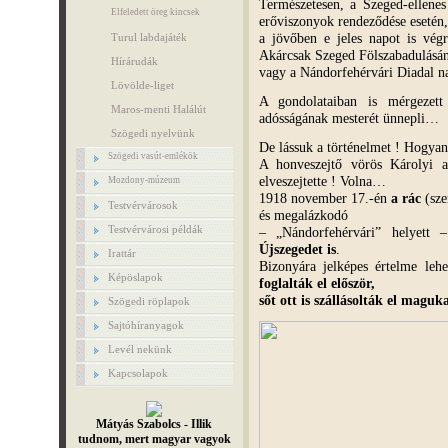
Természetesen, a Szeged-ellenes 
Elfeledett öreg kincsek
erőviszonyok rendeződése esetén,
a jövőben e jeles napot is vég
Turul labdajáték
Akárcsak Szeged Fölszabadulásán
Hírárudák
vagy a Nándorfehérvári Diadal n
Lövölde-liget
A gondolataiban is mérgezet
Maros-menti Halálút
adósságának mesterét ünnepli…
Szögedi nyelvünk
De lássuk a történelmet ! Hogyan 
Szögedi vasút-emlékök
A honveszejtő vörös Károlyi a
elveszejtette ! Volna…
Mozdony-múzeum
1918 november 17.-én
a rác
(sze
Testvérvárosok
és megalázkodó
Testvérvárosi példák
– „Nándorfehérvári” helyett 
Újszegedet is
.
Irattár
Bizonyára jelképes értelme le
Képöslapok
foglalták el először,
sőt ott is szállásolták el maguk
Szögedi röplapok
Sajtóhíranyagok
Levél nekünk
Kapcsolapok
Mátyás Szabolcs - Illik
tudnom, mert magyar vagyok