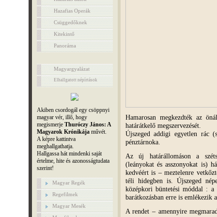
Hazafias Operák
Csüggedőknek
Kitekintő
Panoráma
Magyargyalázat
Elhallgatott népírtások
Akiben csordogál egy csöppnyi
Hamarosan megkezdték az önáll
magyar vér, illő, hogy
megismerje
Thuróczy János: A
határátkelő megszervezését.
Magyarok Krónikája
művét.
Újszeged addigi egyetlen rác (
A képre kattintva
pénztárnoka.
meghallgathatja.
Hallgassa hát mindenki saját
Az új határállomáson a szétsz
értelme, hite és azonosságtudata
(leányokat és asszonyokat is) 
szerint!
kedvéért is – meztelenre vetkőzt
téli hidegben is. Újszeged nép
Magyar Regék
középkori büntetési móddal : a
Regefilmek
barátkozásban erre is emlékezik 
Magyar Mesék
A rendet – amennyire megmaradt