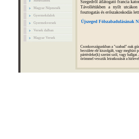
Mesefilmek
Szegedről átlátogató francia kato
Távollétükben a nyílt utcákon
Magyar Népmesék
fosztogatás és erőszakoskodás le
Gyermekdalok
Újszeged Fölszabadulásának Na
Gyermekversek
Versek dalban
Magyar Versek
Csonkországunkban a "szabad"-nak gúnyo
becsülete elé kiszolgált, vagy megbízó pá
pártérdeke(k) szerint szól, vagy hallga
örömmel vesszük leiratkozását a hírleve