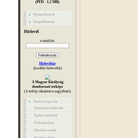
(PFD - 1.2 MB)
Hungarikumok
Szegedikumok
Hírlevél
e-mailcím:
Hírlevéltár
(korábbi hírlevelek)
A Magyar Királyság
domborzati terképe
(A terkép rákattintva nagyítható)
Nemzeti ügyeink
Természeti értékeink
Épített értékeink
Étökművészet
Hazafias versek
Hazafias dalok