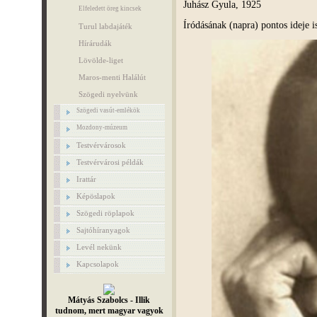
Juhász Gyula, 1925
Elfeledett öreg kincsek
Íródásának (napra) pontos ideje 
Turul labdajáték
Hírárudák
Lövölde-liget
Maros-menti Halálút
Szögedi nyelvünk
Szögedi vasút-emlékök
Mozdony-múzeum
Testvérvárosok
Testvérvárosi példák
Irattár
Képöslapok
Szögedi röplapok
Sajtóhíranyagok
Levél nekünk
Kapcsolapok
Mátyás Szabolcs - Illik
tudnom, mert magyar vagyok