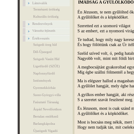
IMÁDSÁG A GYŰLÖLKÖDŐ
Látnivalók
Természeti örökség
Én Jézusom, te nem gyűlölted ők
A gyűlölőket és a köpködőket.
Kulturális örökség
Rendezvények
Szeretted ezt a szomorú világot
S az embert, ezt a nyomorú virág
Városrész fejlesztés
Értékvesztés
Te tudtad, hogy mily nagy kereszt
És hogy fölöttünk csak az Úr itél
Szögedi öreg híd
Dél-Újszeged
Szelíd szíved volt, ó, pedig hata
Nagyobb volt, mint mit földi birt
Szögedi Vasúti Híd
Ligetfürdő (SZÚE)
A megbocsájtást gyakoroltad egyr
Míg égbe szállni fölmentél a heg
Napfonnyfürdő
Ma is elégszer hallod a magasban
Intézmények
A gyűlölet hangját, mely égbe ha
Gyermekkórház
A gyilkos ember hangját, aki rés
Szent-Györgyi-villa
S a szeretet szavát feszítené meg.
Faúsztató Társaság
És Jézusom, most is csak szánd m
Árpád Nevelőotthon
A gyűlölőket és a köpködőket.
Bertalan emlékmű
Most is bocsáss meg nékik, mert l
Barlangkápolna
Hogy nem tudják tán, mit cseleks
Újszögedi Vigadó