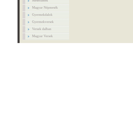
Mesefilmek
Magyar Népmesék
Gyermekdalok
Gyermekversek
Versek dalban
Magyar Versek