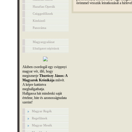
örömmel vesszük leiratkozását a hírleve
Hazafias Operák
Csüggedőknek
Kitekintő
Panoráma
Magyargyalázat
Elhallgatott népírtások
Akiben csordogál egy csöppnyi
magyar vér, illő, hogy
megismerje
Thuróczy János: A
Magyarok Krónikája
művét.
A képre kattintva
meghallgathatja.
Hallgassa hát mindenki saját
értelme, hite és azonosságtudata
szerint!
Magyar Regék
Regefilmek
Magyar Mesék