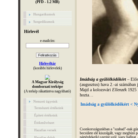
(PFD - 1.2 MB)
Hungarikumok
Szegedikumok
Hírlevél
e-mailcím:
Hírlevéltár
(korábbi hírlevelek)
Imádság a gyűlölködőkért
– Elő
A Magyar Királyság
(augusztus) hava 2.-ai számában 
domborzati terképe
Majd a kolozsvári
Ellenzék
1925 F
(A terkép rákattintva nagyítható)
hozta…
Nemzeti ügyeink
Imádság a gyűlölködőkért < Ny
Természeti értékeink
Épített értékeink
Étökművészet
Csonkországunkban a "szabad"-nak gúnyo
Hazafias versek
becsülete elé kiszolgált, vagy megbízó pá
pártérdeke(k) szerint szól, vagy hallga
Hazafias dalok