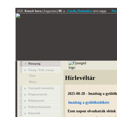
2026.
Kenyér hava
(Augusztus)
08
.-a -
László
,
Domonkos
neve napja.
Nev
Manapság
Térség / Föld-,vízrajz
Tisza
Hírlevéltár
Maros
Ujszögedi történelöm
2025-08-28 - Imádság a gyűlöl
Polgármestörök
Példaképeink
Imádság a gyűlölködőkért
Hellytörténészeink
Ezen napon olvashatták eleink
Képviselő