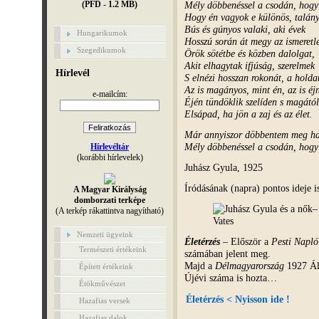
Mély döbbenéssel a csodán, hogy 
(PFD - 1.2 MB)
Hogy én vagyok e különös, talány
Bús és gúnyos valaki, aki évek
Hungarikumok
Hosszú során át megy az ismeretl
Szegedikumok
Örök sötétbe és közben dalolgat,
Akit elhagytak ifjúság, szerelmek
Hírlevél
S elnézi hosszan rokonát, a holdat
Az is magányos, mint én, az is éj
e-mailcím:
Éjén tündöklik szelíden s magától
Elsápad, ha jön a zaj és az élet.
Már annyiszor döbbentem meg ha
Mély döbbenéssel a csodán, hogy 
Hírlevéltár
(korábbi hírlevelek)
Juhász Gyula, 1925
Íródásának (napra) pontos ideje 
A Magyar Királyság
domborzati terképe
(A terkép rákattintva nagyítható)
Nemzeti ügyeink
Életérzés
– Először a
Pesti Napló
Természeti értékeink
számában jelent meg.
Majd a
Délmagyarország
1927 Áld
Épített értékeink
Újévi száma is hozta…
Étökművészet
Életérzés < Nyisson ide !
Hazafias versek
Hazafias dalok