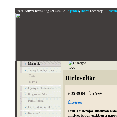
2026.
Kenyér hava
(Augusztus)
07
.-e -
Ajándék
,
Ibolya
neve napja.
Neven
Manapság
Térség / Föld-,vízrajz
Tisza
Hírlevéltár
Maros
Ujszögedi történelöm
2025-09-04 - Életérzés
Polgármestörök
Példaképeink
Életérzés
Hellytörténészeink
Ezen a zűr-zajos alkonyon érd
Képviselő
amelyet éppen ezekben a napokb