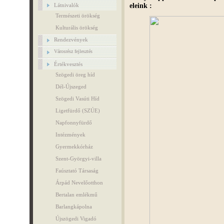
eleink :
Látnivalók
Természeti örökség
Kulturális örökség
Rendezvények
Városrész fejlesztés
Értékvesztés
Szögedi öreg híd
Dél-Újszeged
Szögedi Vasúti Híd
Ligetfürdő (SZÚE)
Napfonnyfürdő
Intézmények
Gyermekkórház
Szent-Györgyi-villa
Faúsztató Társaság
Árpád Nevelőotthon
Bertalan emlékmű
Barlangkápolna
Újszögedi Vigadó