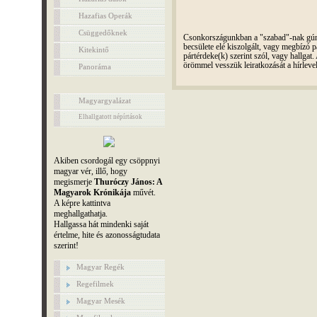
Hazafias Operák
Csüggedőknek
Csonkországunkban a "szabad"-nak gúnyo
becsülete elé kiszolgált, vagy megbízó pá
Kitekintő
pártérdeke(k) szerint szól, vagy hallga
örömmel vesszük leiratkozását a hírleve
Panoráma
Magyargyalázat
Elhallgatott népírtások
Akiben csordogál egy csöppnyi
magyar vér, illő, hogy
megismerje
Thuróczy János: A
Magyarok Krónikája
művét.
A képre kattintva
meghallgathatja.
Hallgassa hát mindenki saját
értelme, hite és azonosságtudata
szerint!
Magyar Regék
Regefilmek
Magyar Mesék