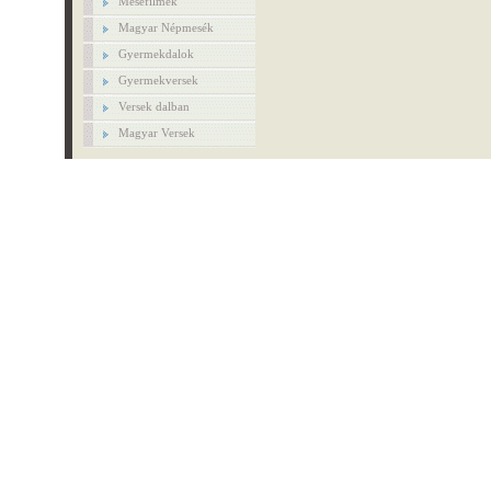
Mesefilmek
Magyar Népmesék
Gyermekdalok
Gyermekversek
Versek dalban
Magyar Versek