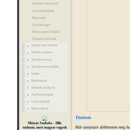
Elfeledett öreg kincsek
Turul labdajáték
Hírárudák
Lövölde-liget
Maros-menti Halálút
Szögedi nyelvünk
Szögedi vasút-emlékök
Mozdony-múzeum
Testvérvárosok
Testvérvárosi példák
Irattár
Képöslapok
Szögedi röplapok
Sajtóhíranyagok
Levél nekünk
Kapcsolapok
Életérzés
Mátyás Szabolcs - Illik
Már annyiszor döbbentem meg ha
tudnom, mert magyar vagyok