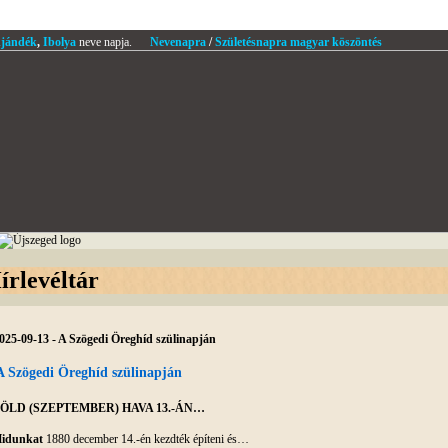
jándék
,
Ibolya
neve napja.
Nevenapra
/
Születésnapra magyar köszöntés
írlevéltár
025-09-13 - A Szögedi Öreghíd szülinapján
A Szögedi Öreghíd szülinapján
ÖLD (SZEPTEMBER) HAVA 13.-ÁN…
idunkat
1880 december 14.-én kezdték építeni és…