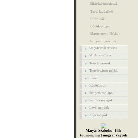
Elfeledett öreg kincsek
Turul labdajáték
Hírárudák
Lövölde-liget
Maros-menti Halálút
Szögedi nyelvünk
Szögedi vasút-emlékök
Mozdony-múzeum
Testvérvárosok
Testvérvárosi példák
Irattár
Képöslapok
Szögedi röplapok
Sajtóhíranyagok
Levél nekünk
Kapcsolapok
Mátyás Szabolcs - Illik
tudnom, mert magyar vagyok