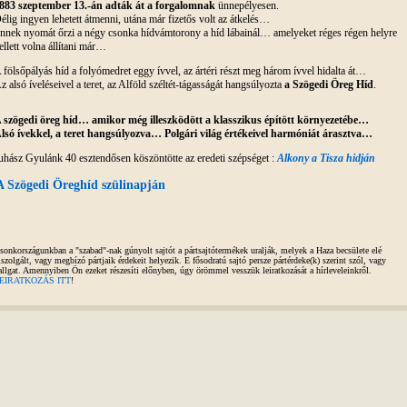
883 szeptember 13.-án adták át a forgalomnak
ünnepélyesen.
élig ingyen lehetett átmenni, utána már fizetős volt az átkelés…
nnek nyomát őrzi a négy csonka hídvámtorony a híd lábainál… amelyeket réges régen helyre
ellett volna állítani már…
 fölsőpályás híd a folyómedret eggy ívvel, az ártéri részt meg három ívvel hidalta át…
z alsó íveléseivel a teret, az Alföld széltét-tágasságát hangsúlyozta
a Szögedi Öreg Híd
.
 szögedi öreg híd… amikor még illeszködött a klasszikus építött környezetébe…
lsó ívekkel, a teret hangsúlyozva… Polgári világ értékeivel harmóniát árasztva…
uhász Gyulánk 40 esztendősen köszöntötte az eredeti szépséget :
Alkony a Tisza hidján
A Szögedi Öreghíd szülinapján
sonkországunkban a "szabad"-nak gúnyolt sajtót a pártsajtótermékek uralják, melyek a Haza becsülete elé
iszolgált, vagy megbízó pártjaik érdekeit helyezik. E fősodratú sajtó persze pártérdeke(k) szerint szól, vagy
allgat. Amennyiben Ön ezeket részesíti előnyben, úgy örömmel vesszük leiratkozását a hírleveleinkről.
EIRATKOZÁS ITT
!