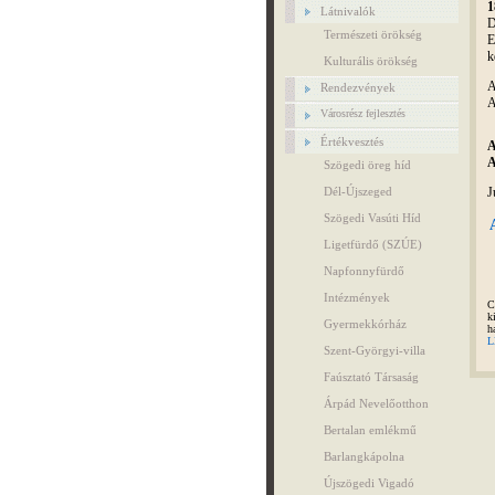
1
Látnivalók
D
Természeti örökség
E
k
Kulturális örökség
A
Rendezvények
A
Városrész fejlesztés
Értékvesztés
A
A
Szögedi öreg híd
J
Dél-Újszeged
Szögedi Vasúti Híd
Ligetfürdő (SZÚE)
Napfonnyfürdő
Intézmények
C
k
Gyermekkórház
h
L
Szent-Györgyi-villa
Faúsztató Társaság
Árpád Nevelőotthon
Bertalan emlékmű
Barlangkápolna
Újszögedi Vigadó