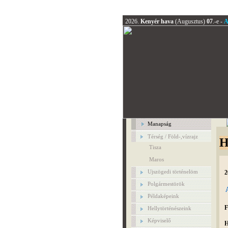
2026.
Kenyér hava
(Augusztus)
07
.-e -
A
Manapság
Térség / Föld-,vízrajz
H
Tisza
Maros
Ujszögedi történelöm
2
Polgármestörök
Példaképeink
F
Hellytörténészeink
Képviselő
H