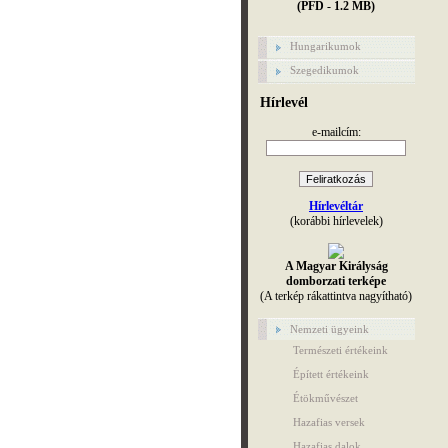
(PFD - 1.2 MB)
Hungarikumok
Szegedikumok
Hírlevél
e-mailcím:
Hírlevéltár
(korábbi hírlevelek)
A Magyar Királyság
domborzati terképe
(A terkép rákattintva nagyítható)
Nemzeti ügyeink
Természeti értékeink
Épített értékeink
Étökművészet
Hazafias versek
Hazafias dalok