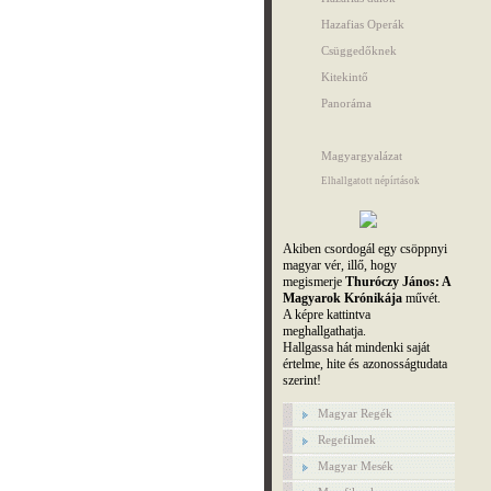
Hazafias Operák
Csüggedőknek
Kitekintő
Panoráma
Magyargyalázat
Elhallgatott népírtások
Akiben csordogál egy csöppnyi
magyar vér, illő, hogy
megismerje
Thuróczy János: A
Magyarok Krónikája
művét.
A képre kattintva
meghallgathatja.
Hallgassa hát mindenki saját
értelme, hite és azonosságtudata
szerint!
Magyar Regék
Regefilmek
Magyar Mesék