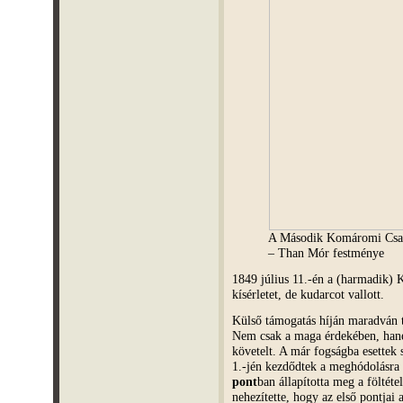
A Második Komáromi Csata
– Than Mór festménye
1849 július 11.-én a (harmadik) 
kísérletet, de kudarcot vallott.
Külső támogatás híján maradván t
Nem csak a maga érdekében, han
követelt. A már fogságba esettek
1.-jén kezdődtek a meghódolásr
pont
ban állapította meg a föltéte
nehezítette, hogy az első pontjai 