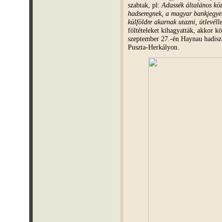
szabtak, pl:
Adassék általános kö
hadseregnek, a magyar bankjegyek
külföldre akarnak utazni, útlevélle
föltételeket kihagyatták, akkor k
szeptember 27.-én Haynau hadisz
Puszta-Herkályon.