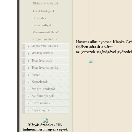
Elfeledett öreg kincsek
Turul labdajáték
Hírárudák
Lövölde-liget
Maros-menti Halálút
Szögedi nyelvünk
Hosszas alku nyomán Klapka Gyö
fejében adta át a várat
Szögedi vasút-emlékök
az (oroszok segítségével győzede
Mozdony-múzeum
Testvérvárosok
Testvérvárosi példák
Irattár
Képöslapok
Szögedi röplapok
Sajtóhíranyagok
Levél nekünk
Kapcsolapok
Mátyás Szabolcs - Illik
tudnom, mert magyar vagyok