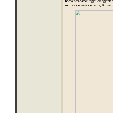
honvédcsapatok tagjai elhagyták a
osztrák császári csapatok, Komá