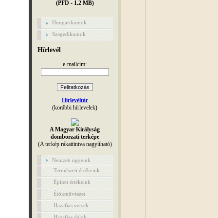
(PFD - 1.2 MB)
Hungarikumok
Szegedikumok
Hírlevél
e-mailcím:
Hírlevéltár
(korábbi hírlevelek)
A Magyar Királyság
domborzati terképe
(A terkép rákattintva nagyítható)
Nemzeti ügyeink
Természeti értékeink
Épített értékeink
Étökművészet
Hazafias versek
Hazafias dalok