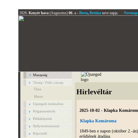
2026.
Kenyér hava
(Augusztus)
06
.-a -
Berta
,
Bettina
neve napja.
Nevenap
Manapság
Térség / Föld-,vízrajz
Tisza
Hírlevéltár
Maros
Ujszögedi történelöm
2025-10-02 - Klapka Komáro
Polgármestörök
Példaképeink
Klapka Komároma
Hellytörténészeink
1849-ben e napon (október 2.-án)
Képviselő
erődjének átadása.