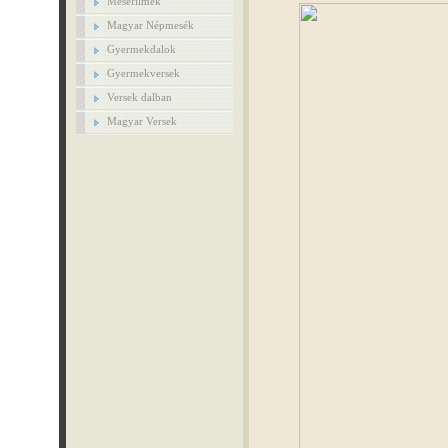
Mesefilmek
Magyar Népmesék
Gyermekdalok
Gyermekversek
Versek dalban
Magyar Versek