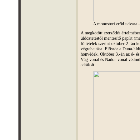
A monostori erőd udvara
A megkötött szerződés értelmében
üldöztetéstől mentesítő papírt (
föltételek szerint október 2.-án 
végrehajtása. Először a Duna-hídf
honvédek. Október 3.-án az ó- és 
Vág-vonal és Nádor-vonal védműve
adták át…