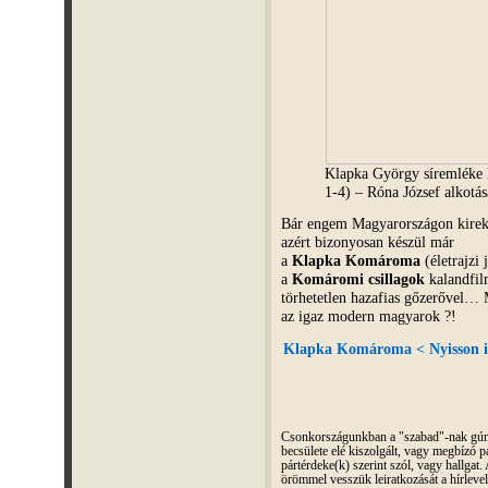
Klapka György síremléke 
1-4) – Róna József alkotás
Bár engem Magyarországon kireke
azért bizonyosan készül már
a
Klapka Komároma
(életrajzi
a
Komáromi csillagok
kalandfilm
törhetetlen hazafias gőzerővel…
az igaz modern magyarok ?!
Klapka Komároma < Nyisson i
Csonkországunkban a "szabad"-nak gúnyo
becsülete elé kiszolgált, vagy megbízó pá
pártérdeke(k) szerint szól, vagy hallga
örömmel vesszük leiratkozását a hírleve