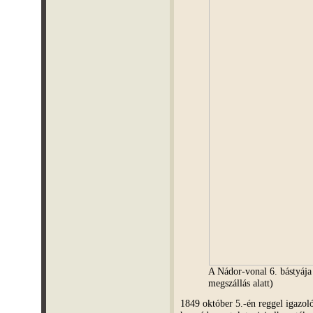
A Nádor-vonal 6. bástyá
megszállás alatt)
1849 október 5.-én reggel igazol