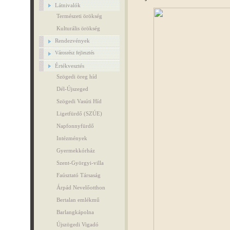
Látnivalók
Természeti örökség
Kulturális örökség
Rendezvények
Városrész fejlesztés
Értékvesztés
Szögedi öreg híd
Dél-Újszeged
Szögedi Vasúti Híd
Ligetfürdő (SZÚE)
Napfonnyfürdő
Intézmények
Gyermekkórház
Szent-Györgyi-villa
Faúsztató Társaság
Árpád Nevelőotthon
Bertalan emlékmű
Barlangkápolna
Újszögedi Vigadó