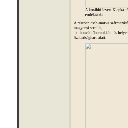
A korábbi levert Klapka-t
emléktábla
A részben cseh-morva származás
magyarrá serdült,
aki honvédtábornokként és helyet
Szabadságharc alatt.