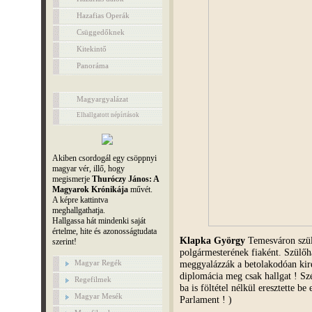
Hazafias Operák
Csüggedőknek
Kitekintő
Panoráma
Magyargyalázat
Elhallgatott népírtások
Akiben csordogál egy csöppnyi
magyar vér, illő, hogy
megismerje
Thuróczy János: A
Magyarok Krónikája
művét.
A képre kattintva
meghallgathatja.
Hallgassa hát mindenki saját
értelme, hite és azonosságtudata
Klapka György
Temesváron szüle
szerint!
polgármesterének fiaként. Szülőh
Magyar Regék
meggyalázzák a betolakodóan kir
diplomácia meg csak hallgat ! 
Regefilmek
ba is föltétel nélkül eresztette b
Magyar Mesék
Parlament ! )