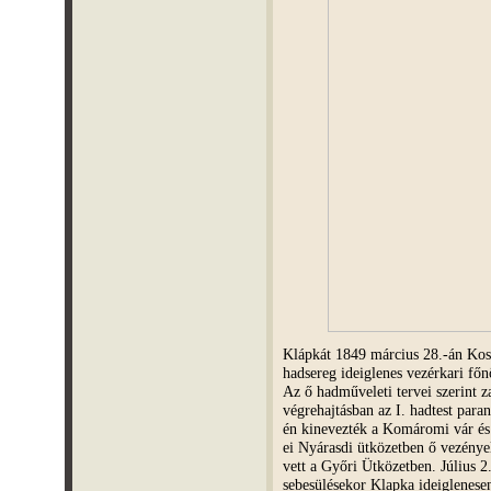
Klápkát 1849 március 28.-án Koss
hadsereg ideiglenes vezérkari fő
Az ő hadműveleti tervei szerint za
végrehajtásban az I. hadtest para
én kinevezték a Komáromi vár és
ei Nyárasdi ütközetben ő vezénye
vett a Győri Ütközetben. Július
sebesülésekor Klapka ideiglenesen