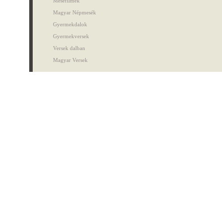
Mesefilmek
Magyar Népmesék
Gyermekdalok
Gyermekversek
Versek dalban
Magyar Versek