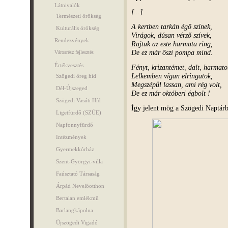
Látnivalók
[...]
Természeti örökség
A kertben tarkán égő színek,
Kulturális örökség
Virágok, dúsan vérző szívek,
Rendezvények
Rajtuk az este harmata ring,
De ez már őszi pompa mind.
Városrész fejlesztés
Értékvesztés
Fényt, krizantémet, dalt, harmato
Lelkemben vígan elringatok,
Szögedi öreg híd
Megszépül lassan, ami rég volt,
Dél-Újszeged
De ez már októberi égbolt !
Szögedi Vasúti Híd
Így jelent mög a Szögedi Naptárb
Ligetfürdő (SZÚE)
Napfonnyfürdő
Intézmények
Gyermekkórház
Szent-Györgyi-villa
Faúsztató Társaság
Árpád Nevelőotthon
Bertalan emlékmű
Barlangkápolna
Újszögedi Vigadó