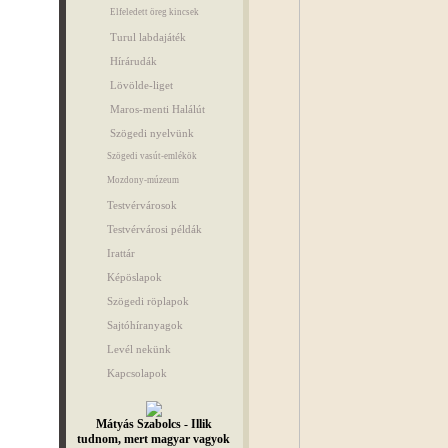
Elfeledett öreg kincsek
Turul labdajáték
Hírárudák
Lövölde-liget
Maros-menti Halálút
Szögedi nyelvünk
Szögedi vasút-emlékök
Mozdony-múzeum
Testvérvárosok
Testvérvárosi példák
Irattár
Képöslapok
Szögedi röplapok
Sajtóhíranyagok
Levél nekünk
Kapcsolapok
Mátyás Szabolcs - Illik
tudnom, mert magyar vagyok