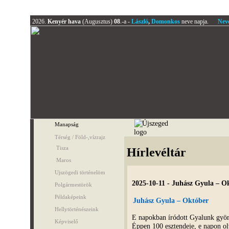
2026.
Kenyér hava
(Augusztus)
08
.-a -
László
,
Domonkos
neve napja.
Nev
Manapság
Térség / Föld-,vízrajz
Tisza
Hírlevéltár
Maros
Ujszögedi történelöm
2025-10-11 - Juhász Gyula – O
Polgármestörök
Példaképeink
Juhász Gyula – Október
Hellytörténészeink
E napokban íródott Gyalunk gy
Képviselő
Éppen 100 esztendeje, e napon ol