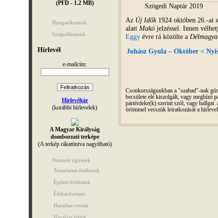
(PFD - 1.2 MB)
Szögedi Naptár 2019
Az
Új Idők
1924 októben 26.-ai s
Hungarikumok
alatt
Makó
jelzéssel. Innen vélhe
Szegedikumok
Eggy
évre rá közölte a
Délmagya
Hírlevél
Juhász Gyula – Október < Nyis
e-mailcím:
Csonkországunkban a "szabad"-nak gúnyo
becsülete elé kiszolgált, vagy megbízó pá
Hírlevéltár
pártérdeke(k) szerint szól, vagy hallga
(korábbi hírlevelek)
örömmel vesszük leiratkozását a hírleve
A Magyar Királyság
domborzati terképe
(A terkép rákattintva nagyítható)
Nemzeti ügyeink
Természeti értékeink
Épített értékeink
Étökművészet
Hazafias versek
Hazafias dalok