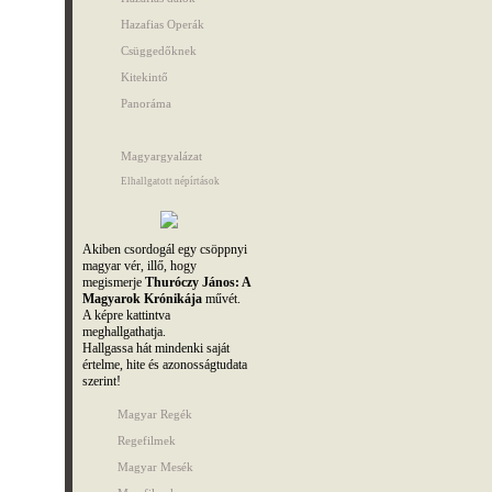
Hazafias Operák
Csüggedőknek
Kitekintő
Panoráma
Magyargyalázat
Elhallgatott népírtások
Akiben csordogál egy csöppnyi
magyar vér, illő, hogy
megismerje
Thuróczy János: A
Magyarok Krónikája
művét.
A képre kattintva
meghallgathatja.
Hallgassa hát mindenki saját
értelme, hite és azonosságtudata
szerint!
Magyar Regék
Regefilmek
Magyar Mesék