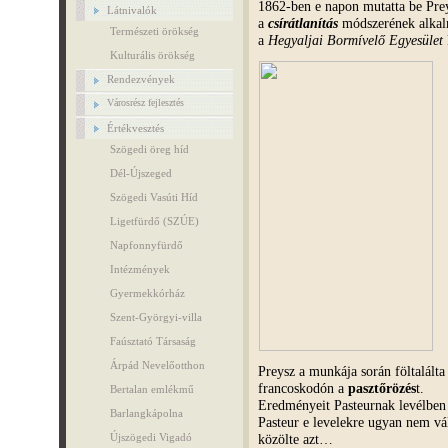
1862-ben e napon mutatta be
Pre
Látnivalók
a
csírátlanítás
módszerének alkal
Természeti örökség
a
Hegyaljai Bormívelő Egyesület
Kulturális örökség
Rendezvények
Városrész fejlesztés
Értékvesztés
Szögedi öreg híd
Dél-Újszeged
Szögedi Vasúti Híd
Ligetfürdő (SZÚE)
Napfonnyfürdő
Intézmények
Gyermekkórház
Szent-Györgyi-villa
Faúsztató Társaság
Árpád Nevelőotthon
Preysz
a munkája során föltalálta
francoskodón a
pasztőrözés
t.
Bertalan emlékmű
Eredményeit Pasteurnak levélben 
Barlangkápolna
​​​​​​​Pasteur e levelekre ugyan ne
közölte azt…
Újszögedi Vigadó