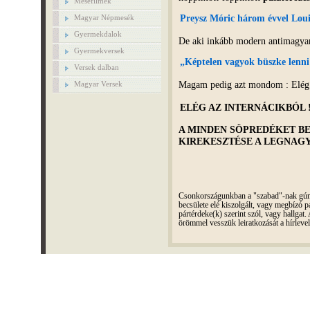
Mesefilmek
Magyar Népmesék
Preysz
Móric három évvel Louis
Gyermekdalok
De aki inkább modern antimagyaro
Gyermekversek
„Képtelen vagyok büszke lenn
Versek dalban
Magam pedig azt mondom : Elég 
Magyar Versek
ELÉG AZ INTERNÁCIKBÓL 
A MINDEN SÖPREDÉKET 
KIREKESZTÉSE A LEGNAGY
Csonkországunkban a "szabad"-nak gúnyo
becsülete elé kiszolgált, vagy megbízó pá
pártérdeke(k) szerint szól, vagy hallga
örömmel vesszük leiratkozását a hírleve