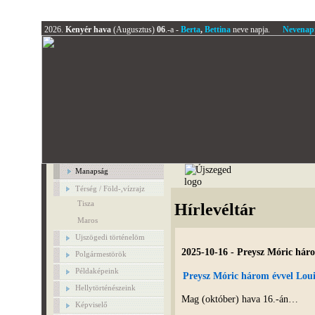
2026.
Kenyér hava
(Augusztus)
06
.-a -
Berta
,
Bettina
neve napja.
Nevenap
Manapság
Térség / Föld-,vízrajz
Tisza
Hírlevéltár
Maros
Ujszögedi történelöm
2025-10-16 - Preysz Móric háro
Polgármestörök
Példaképeink
Preysz
Móric három évvel Loui
Hellytörténészeink
Mag (október) hava 16.-án…
Képviselő