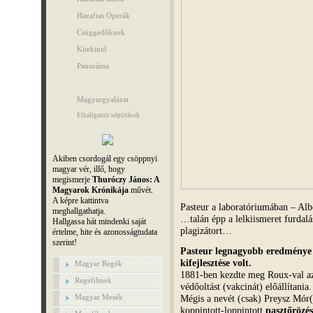
Hazafias Operák
Csüggedőknek
Kitekintő
Panoráma
Magyargyalázat
Elhallgatott népírtások
Akiben csordogál egy csöppnyi
magyar vér, illő, hogy
megismerje
Thuróczy János: A
Magyarok Krónikája
művét.
A képre kattintva
Pasteur a laboratóriumában – Alb
meghallgathatja.
…talán épp a lelkiismeret furdalá
Hallgassa hát mindenki saját
plagizátort…
értelme, hite és azonosságtudata
szerint!
Pasteur legnagyobb eredménye
kifejlesztése
volt.
Magyar Regék
1881-ben kezdte meg Roux-val az 
Regefilmek
védőoltást (vakcinát) előállítania.
Magyar Mesék
Mégis a nevét (csak)
Preysz
Mór(i
koppintott-loppintott
pasztőrö
zé