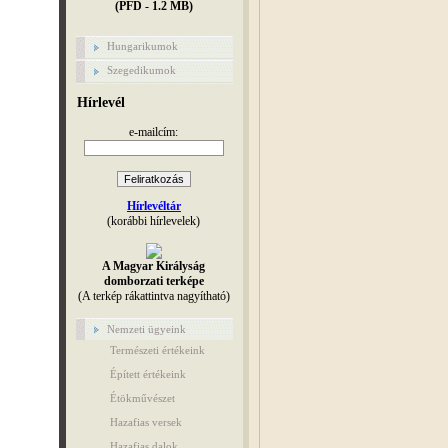
(PFD - 1.2 MB)
Hungarikumok
Szegedikumok
Hírlevél
e-mailcím:
Hírlevéltár
(korábbi hírlevelek)
A Magyar Királyság
domborzati terképe
(A terkép rákattintva nagyítható)
Nemzeti ügyeink
Természeti értékeink
Épített értékeink
Étökművészet
Hazafias versek
Hazafias dalok