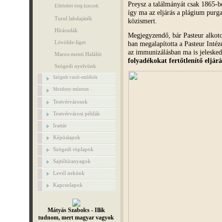
Preysz
a találmányát csak 1865-be
Elfeledett öreg kincsek
így ma az eljárás a plágium purg
Turul labdajáték
közismert.
Hírárudák
Megjegyzendő, bár Pasteur alkoto
Lövölde-liget
ban megalapította a Pasteur Intéze
az immunizálásban ma is jeleske
Maros-menti Halálút
folyadékokat fertőtlenítő eljár
Szögedi nyelvünk
Szögedi vasút-emlékök
Mozdony-múzeum
Testvérvárosok
Testvérvárosi példák
Irattár
Képöslapok
Szögedi röplapok
Sajtóhíranyagok
Levél nekünk
Kapcsolapok
Mátyás Szabolcs - Illik
tudnom, mert magyar vagyok