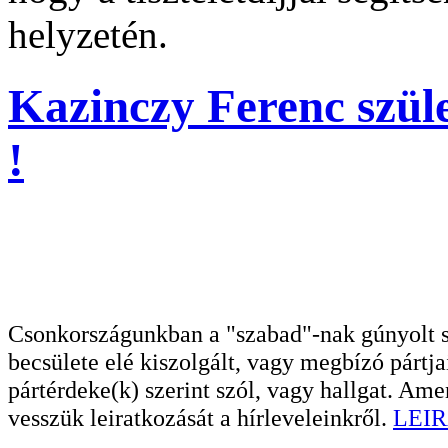
helyzetén.
Kazinczy Ferenc szüle
!
Csonkországunkban a "szabad"-nak gúnyolt sa
becsülete elé kiszolgált, vagy megbízó pártja
pártérdeke(k) szerint szól, vagy hallgat. A
vesszük leiratkozását a hírleveleinkről.
LEIR