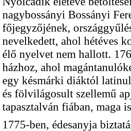
Nyolcadik életéve betöltésé
nagybossányi Bossányi Fer
főjegyzőjének, országgyűlé
nevelkedett, ahol hétéves k
élő nyelvet nem hallott. 176
házhoz, ahol magántanulók
egy késmárki diáktól latinu
és fölvilágosult szellemű a
tapasztalván fiában, maga i
1775-ben, édesanyja biztatá