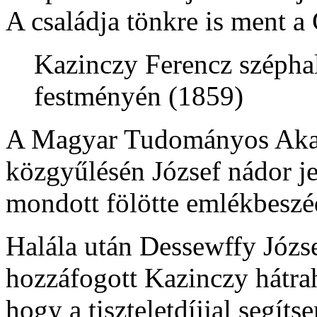
A családja tönkre is ment 
Kazinczy Ferencz szépha
festményén (1859)
A Magyar Tudományos Aka
közgyűlésén József nádor j
mondott fölötte emlékbesz
Halála után Dessewffy Józs
hozzáfogott Kazinczy hátrah
hogy a tiszteletdíjjal segít