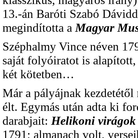
13.-án Baróti Szabó Dávidd
megindította a
Magyar Mu
Széphalmy Vince néven 17
saját folyóiratot is alapítot
két kötetben…
Már a pályájnak kezdetétől 
élt. Egymás után adta ki ford
darabjait:
Helikoni virágok
1791; almanach volt, versei