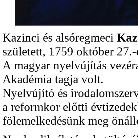
Kazinci és alsóregmeci
Kaz
született, 1759 október 27.
A magyar nyelvújítás vezé
Akadémia tagja volt.
Nyelvújító és irodalomszer
a reformkor előtti évtizede
fölemelkedésünk meg önálló