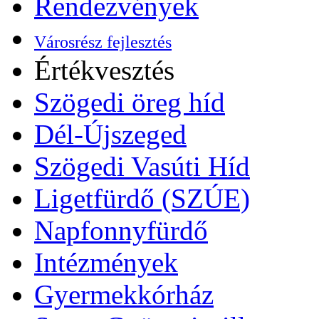
Rendezvények
Városrész fejlesztés
Értékvesztés
Szögedi öreg híd
Dél-Újszeged
Szögedi Vasúti Híd
Ligetfürdő (SZÚE)
Napfonnyfürdő
Intézmények
Gyermekkórház