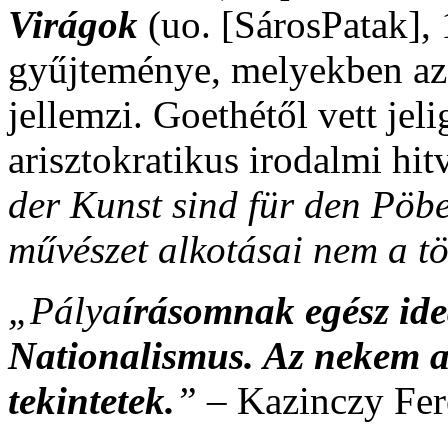
Virágok
(uo. [SárosPatak],
gyűjteménye, melyekben az ú
jellemzi. Goethétől vett jel
arisztokratikus irodalmi hit
der Kunst sind für den Pöbe
művészet alkotásai nem a 
„Pálya
írásomnak egész ideá
Nationalismus. Az nekem 
tekintetek.
”
– Kazinczy Fer