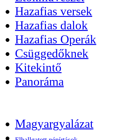
Hazafias versek
Hazafias dalok
Hazafias Operák
Csüggedőknek
Kitekintő
Panoráma
Magyargyalázat
Elhallgatott népírtások