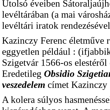
Utolsó éveiben Sátoraljaúj
levéltárában (a mai városhá
levéltári iratok rendezéséve
Kazinczy Ferenc életműve r
eggyetlen például : (ifjabb
Szigetvár 1566-os elestéről
Eredetileg
Obsidio Szigeti
veszedelem
címet Kazinczy 
A kolera súlyos hasmenéssel