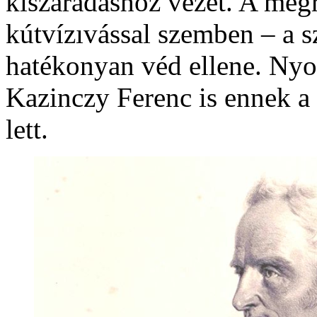
kiszáradáshoz vezet. A megr
kútvízıvással szemben – a s
hatékonyan véd ellene. Ny
Kazinczy Ferenc is ennek a 
lett.