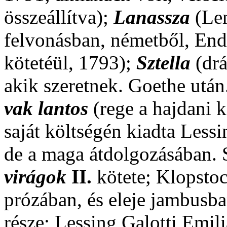
összeállítva);
Lanassza
(Lem
felvonásban, németből, End
kötetéül, 1793);
Sztella
(drá
akik szeretnek. Goethe utá
vak lantos
(rege a hajdani k
saját költségén kiadta Less
de a maga átdolgozásában. S
virágok
II.
kötete; Klopsto
prózában, és eleje jambusba
része; Lessing Galotti Emili