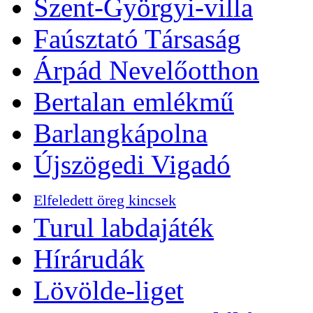
Szent-Györgyi-villa
Faúsztató Társaság
Árpád Nevelőotthon
Bertalan emlékmű
Barlangkápolna
Újszögedi Vigadó
Elfeledett öreg kincsek
Turul labdajáték
Hírárudák
Lövölde-liget