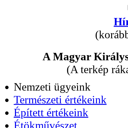
Hí
(korább
A Magyar Királys
(A terkép rák
Nemzeti ügyeink
Természeti értékeink
Épített értékeink
Étökművészet