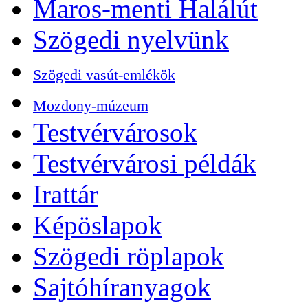
Maros-menti Halálút
Szögedi nyelvünk
Szögedi vasút-emlékök
Mozdony-múzeum
Testvérvárosok
Testvérvárosi példák
Irattár
Képöslapok
Szögedi röplapok
Sajtóhíranyagok