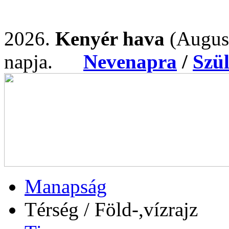
2026.
Kenyér hava
(Augus
napja.
Nevenapra
/
Szü
Manapság
Térség / Föld-,vízrajz