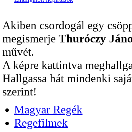
Akiben csordogál egy csöpp
megismerje
Thuróczy Jáno
művét.
A képre kattintva meghallga
Hallgassa hát mindenki sajá
szerint!
Magyar Regék
Regefilmek