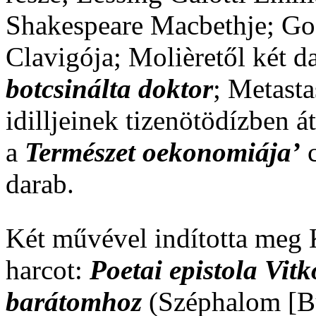
Shakespeare Macbethje; Goe
Clavigója; Molièretől két d
botcsinálta doktor
; Metast
idilljeinek tizenötödízben á
a
Természet oekonomiája’
c
darab.
Két művével indította meg K
harcot:
Poetai epistola Vit
barátomhoz
(Széphalom [B