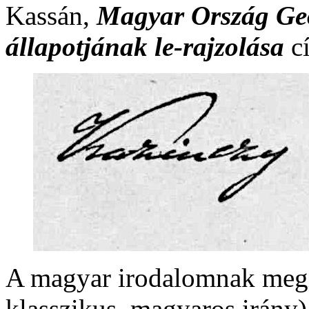
Kassán,
Magyar Ország Geo
állapotjának le-rajzolása
c
A magyar irodalomnak megin
klasszikus, magyaros irány