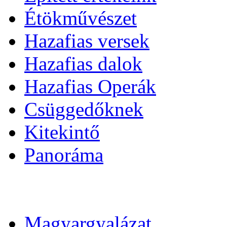
Étökművészet
Hazafias versek
Hazafias dalok
Hazafias Operák
Csüggedőknek
Kitekintő
Panoráma
Magyargyalázat