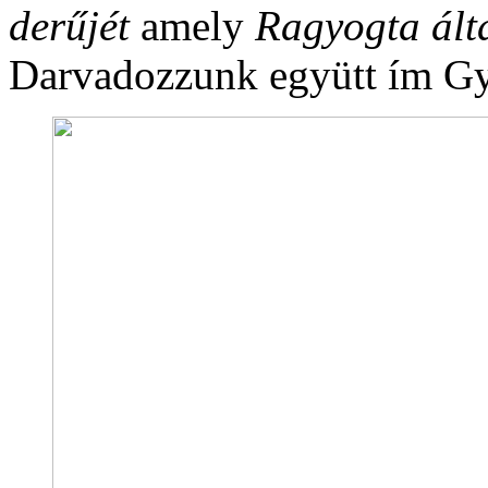
derűjét
amely
Ragyogta álta
Darvadozzunk együtt ím Gy