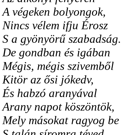
A végeken bolyongok,
Nincs vélem ifju Érosz
S a gyönyörű szabadság.
De gondban és igában
Mégis, mégis szivemből
Kitör az ősi jókedv,
És habzó aranyával
Arany napot köszöntök,
Mely másokat ragyog be
S talán síromra téved.