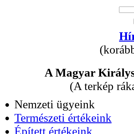
Hí
(korább
A Magyar Királys
(A terkép rák
Nemzeti ügyeink
Természeti értékeink
Épített értékeink