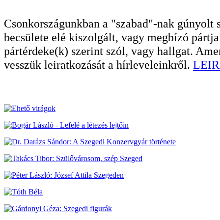
Csonkországunkban a "szabad"-nak gúnyolt sa
becsülete elé kiszolgált, vagy megbízó pártja
pártérdeke(k) szerint szól, vagy hallgat. A
vesszük leiratkozását a hírleveleinkről.
LEIR