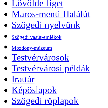
Lövölde-liget
Maros-menti Halálút
Szögedi nyelvünk
Szögedi vasút-emlékök
Mozdony-múzeum
Testvérvárosok
Testvérvárosi példák
Irattár
Képöslapok
Szögedi röplapok