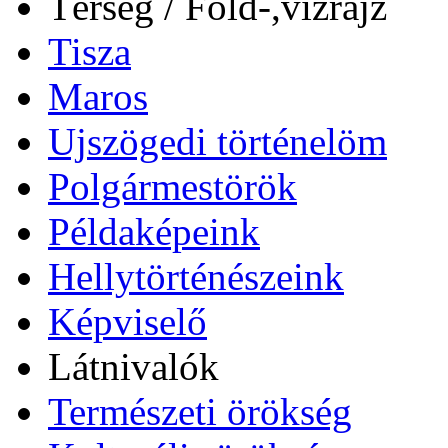
Térség / Föld-,vízrajz
Tisza
Maros
Ujszögedi történelöm
Polgármestörök
Példaképeink
Hellytörténészeink
Képviselő
Látnivalók
Természeti örökség