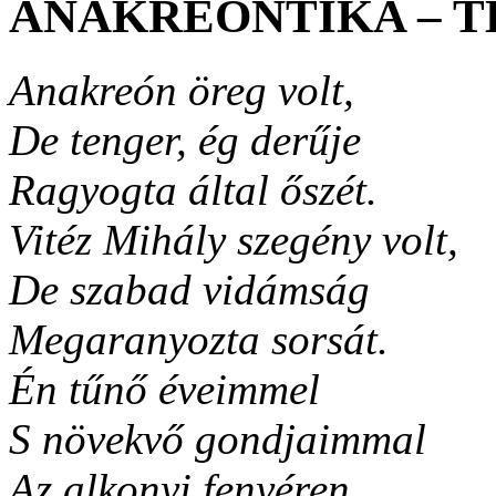
ANAKREONTIKA – 
Anakreón öreg volt,
De tenger, ég derűje
Ragyogta által őszét.
Vitéz Mihály szegény volt,
De szabad vidámság
Megaranyozta sorsát.
Én tűnő éveimmel
S növekvő gondjaimmal
Az alkonyi fenyéren