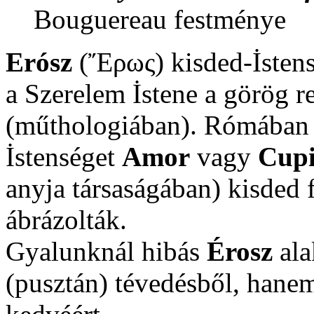
Bouguereau festménye
Erósz
(Ἔρως) kisded-İstens
a Szerelem İstene a görög 
(műthologiában). Rómában 
İstenséget
Amor
vagy
Cup
anyja társaságában) kisded f
ábrázolták.
Gyalunknál hibás
Érosz
ala
(pusztán) tévedésből, hane