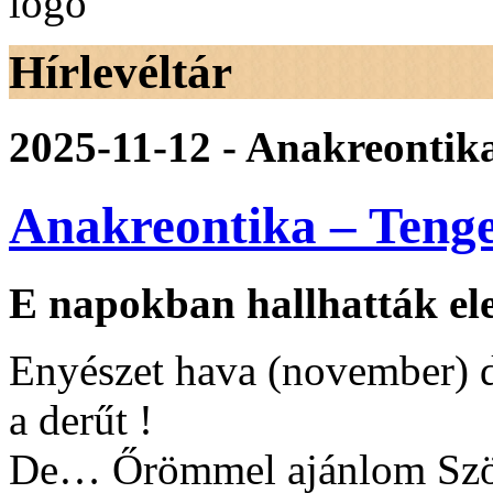
Hírlevéltár
2025-11-12 - Anakreontik
Anakreontika – Teng
E napokban hallhatták el
Enyészet hava (november) d
a derűt !
De… Őrömmel ajánlom Szög