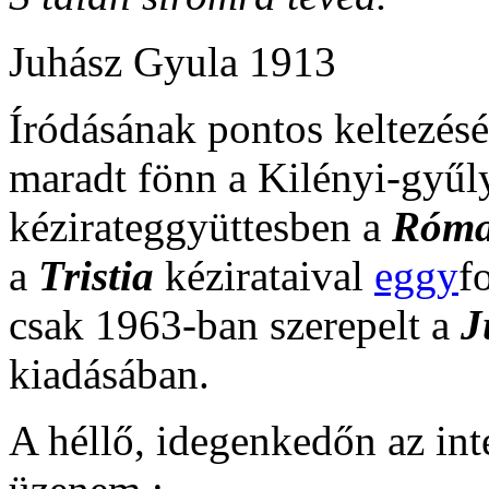
Juhász Gyula 1913
Íródásának pontos keltezés
maradt fönn a Kilényi-gyű
kézirateggyüttesben a
Róma
a
Tristia
kézirataival
eggy
f
csak 1963-ban szerepelt a
J
kiadásában.
A héllő, idegenkedőn az int