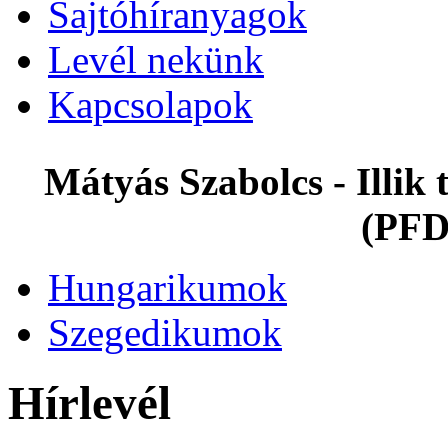
Sajtóhíranyagok
Levél nekünk
Kapcsolapok
Mátyás Szabolcs - Illi
(PFD
Hungarikumok
Szegedikumok
Hírlevél