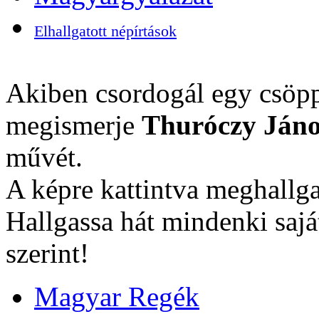
Elhallgatott népírtások
Akiben csordogál egy csöpp
megismerje
Thuróczy Jáno
művét.
A képre kattintva meghallga
Hallgassa hát mindenki sajá
szerint!
Magyar Regék