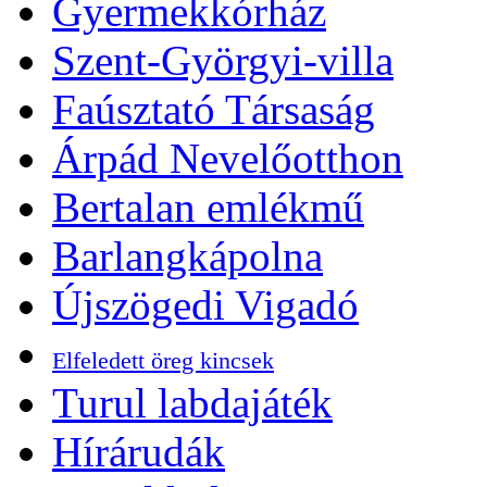
Gyermekkórház
Szent-Györgyi-villa
Faúsztató Társaság
Árpád Nevelőotthon
Bertalan emlékmű
Barlangkápolna
Újszögedi Vigadó
Elfeledett öreg kincsek
Turul labdajáték
Hírárudák