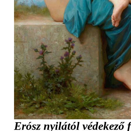
Erósz nyilától
védekező f