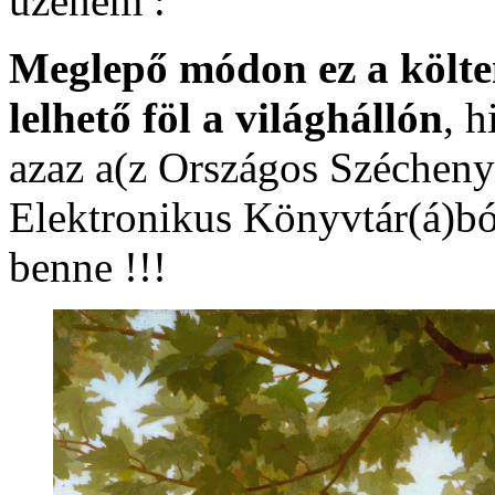
üzenem :
Meglepő módon ez a költe
lelhető föl a világhállón
, 
azaz a(z Országos Széchen
Elektronikus Könyvtár(á)bó
benne !!!