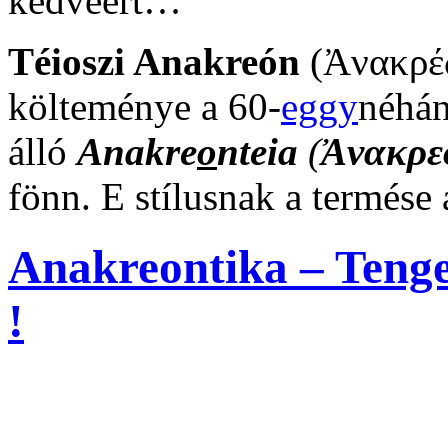
kedvéért…
Téioszi Anakreón
(Ἀνακρέω
költeménye a 60-
eggy
néhán
álló
Anakre
o
nteia
(
Ἀνακρε
fönn. E stílusnak a termése
Anakreontika – Tenge
!