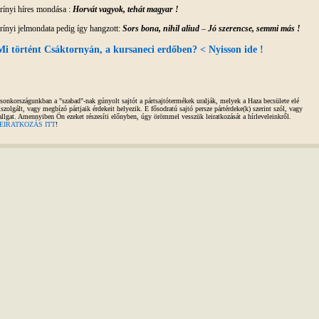
rínyi híres mondása :
Horvát vagyok, tehát magyar !
rínyi jelmondata pedig így hangzott:
Sors bona, nihil aliud
–
Jó szerencse, semmi más !
Mi történt Csáktornyán, a kursaneci erdőben? < Nyisson ide !
sonkországunkban a "szabad"-nak gúnyolt sajtót a pártsajtótermékek uralják, melyek a Haza becsülete elé
iszolgált, vagy megbízó pártjaik érdekeit helyezik. E fősodratú sajtó persze pártérdeke(k) szerint szól, vagy
allgat. Amennyiben Ön ezeket részesíti előnyben, úgy örömmel vesszük leiratkozását a hírleveleinkről.
EIRATKOZÁS ITT
!