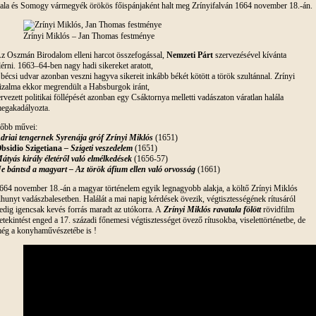
ala és Somogy vármegyék örökös főispánjaként halt meg Zrínyifalván 1664 november 18.-án.
Zrínyi Miklós – Jan Thomas festménye
z Oszmán Birodalom elleni harcot összefogással,
Nemzeti Párt
szervezésével kívánta
lérni. 1663–64-ben nagy hadi sikereket aratott,
 bécsi udvar azonban veszni hagyva sikereit inkább békét kötött a török szultánnal. Zrínyi
izalma ekkor megrendült a Habsburgok iránt,
ervezett politikai föllépését azonban egy Csáktornya melletti vadászaton váratlan halála
egakadályozta.
őbb művei:
driai tengernek Syrenája gróf Zrínyi Miklós
(1651)
bsidio Szigetiana
–
Szigeti veszedelem
(1651)
átyás király életéről való elmélkedések
(1656-57)
e bántsd a magyart –
Az török áfium ellen való orvosság
(1661)
664 november 18.-án a magyar történelem egyik legnagyobb alakja, a költő Zrínyi Miklós
lhunyt vadászbalesetben. Halálát a mai napig kérdések övezik, végtisztességének rítusáról
edig igencsak kevés forrás maradt az utókorra. A
Zrínyi Miklós ravatala fölött
rövidfilm
etekintést enged a 17. századi főnemesi végtisztességet övező rítusokba, viselettörténetbe, de
ég a konyhaművészetébe is !