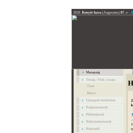
2026.
Kenyér hava
(Augusztus)
07
.-e -
A
Manapság
Térség / Föld-,vízrajz
H
Tisza
Maros
Ujszögedi történelöm
2
k
Polgármestörök
Példaképeink
Hellytörténészeink
1
e
Képviselő