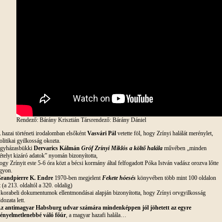
Rendező: Bárány Krisztián Társrendező: Bárány Dániel
 hazai történeti irodalomban elsőként
Vasvári Pál
vetette föl, hogy Zrínyi halálát merénylet,
olitikai gyilkosság okozta.
gyházasbükki
Dervarics Kálmán
Gróf Zrínyi Miklós a költő halála
művében „minden
ételyt kizáró adatok” nyomán bizonyította,
ogy Zrínyit este 5-6 óra közt a bécsi kormány által felfogadott Póka István vadász orozva lőtte
gyon.
randpierre K. Endre
1970-ben megjelent
Fekete hóesés
könyvében több mint 100 oldalon
t (a 213. oldaltól a 320. oldalig)
 korabeli dokumentumok ellentmondásai alapján bizonyította, hogy Zrínyi orvgyilkosság
ldozata lett.
z antimagyar Habsburg udvar számára mindenképpen jól jöhetett az egyre
ényelmetlenebbé váló főúr
, a magyar hazafi halála…