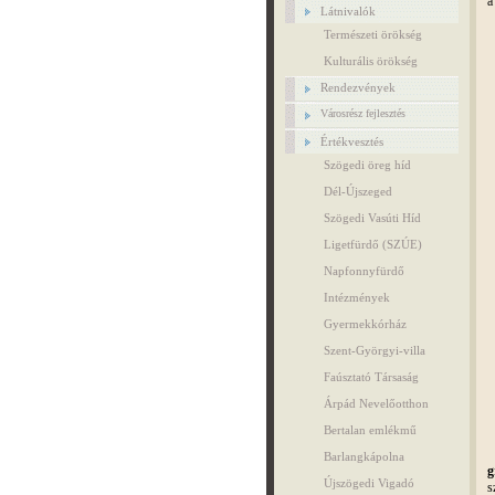
a
Látnivalók
Természeti örökség
Kulturális örökség
Rendezvények
Városrész fejlesztés
Értékvesztés
Szögedi öreg híd
Dél-Újszeged
Szögedi Vasúti Híd
Ligetfürdő (SZÚE)
Napfonnyfürdő
Intézmények
Gyermekkórház
Szent-Györgyi-villa
Faúsztató Társaság
Árpád Nevelőotthon
Bertalan emlékmű
Barlangkápolna
g
Újszögedi Vigadó
s