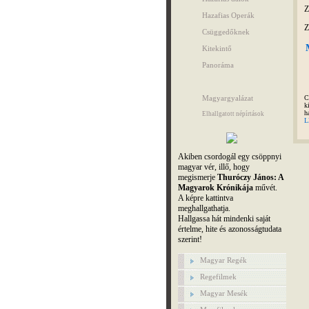
Z
Hazafias Operák
Z
Csüggedőknek
Kitekintő
Panoráma
Magyargyalázat
C
k
h
Elhallgatott népírtások
L
Akiben csordogál egy csöppnyi
magyar vér, illő, hogy
megismerje
Thuróczy János: A
Magyarok Krónikája
művét.
A képre kattintva
meghallgathatja.
Hallgassa hát mindenki saját
értelme, hite és azonosságtudata
szerint!
Magyar Regék
Regefilmek
Magyar Mesék