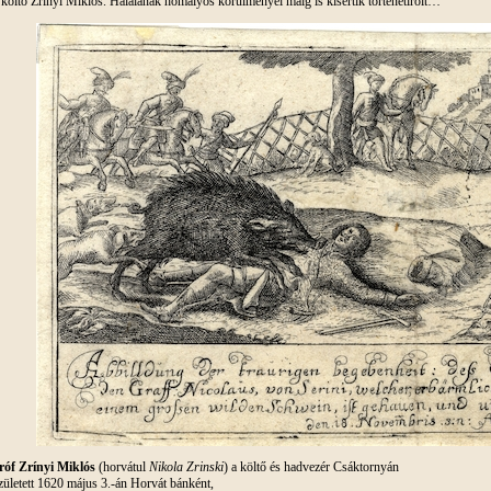
 költő Zrínyi Miklós. Halálának homályos körülményei máig is kísértik történetíróit…
róf
Zrínyi Miklós
(horvátul
Nikola Zrinski
) a költő és hadvezér Csáktornyán
zületett 1620 május 3.-án Horvát bánként,