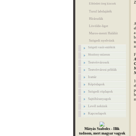
Z
Elfeledett öreg kincsek
Turul labdajáték
Hírárudák
A
Lövölde-liget
e
a
Maros-menti Halálút
b
Szögedi nyelvünk
t
m
Szögedi vasút-emlékök
F
Mozdony-múzeum
A
Testvérvárosok
O
M
Testvérvárosi példák
N
Irattár
1
Képöslapok
e
p
Szögedi röplapok
b
Sajtóhíranyagok
m
Levél nekünk
Kapcsolapok
Mátyás Szabolcs - Illik
tudnom, mert magyar vagyok