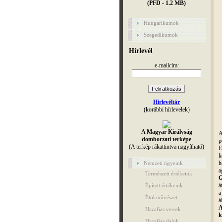
(PFD - 1.2 MB)
Hungarikumok
Szegedikumok
Hírlevél
e-mailcím:
Hírlevéltár
(korábbi hírlevelek)
A Magyar Királyság
A
domborzati terképe
p
(A terkép rákattintva nagyítható)
E
k
h
Nemzeti ügyeink
a
Természeti értékeink
G
á
Épített értékeink
a
Étökművészet
á
A
Hazafias versek
k
Hazafias dalok