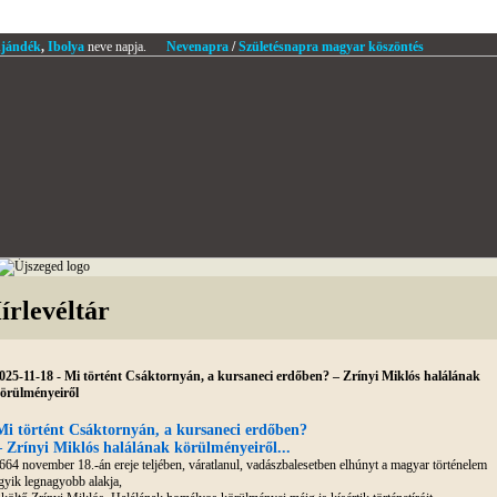
jándék
,
Ibolya
neve napja.
Nevenapra
/
Születésnapra magyar köszöntés
írlevéltár
025-11-18 - Mi történt Csáktornyán, a kursaneci erdőben? – Zrínyi Miklós halálának
örülményeiről
Mi történt Csáktornyán, a kursaneci erdőben?
– Zrínyi Miklós halálának körülményeiről...
664 november 18.-án ereje teljében, váratlanul, vadászbalesetben elhúnyt a magyar történelem
gyik legnagyobb alakja,