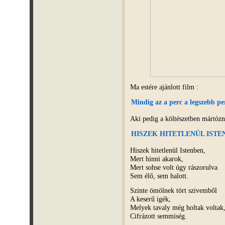
Ma estére ajánlott film :
Mindig az a perc a legszebb pe
Aki pedig a költészetben mártózn
HISZEK HITETLENÜL ISTE
Hiszek hitetlenül Istenben,
Mert hinni akarok,
Mert sohse volt úgy rászorulva
Sem élő, sem halott.
Szinte ömölnek tört szivemből
A keserű igék,
Melyek tavaly még holtak voltak
Cifrázott semmiség.