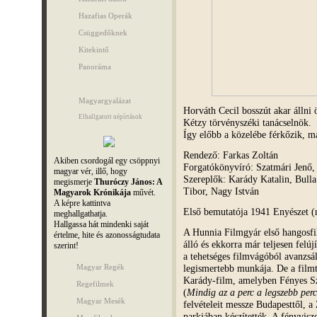
Hazafias Operák
Csüggedőknek
Kitekintő
Panoráma
Magyargyalázat
Horváth Cecil bosszút akar állni ö
Elhallgatott népírtások
Kétzy törvényszéki tanácselnök.
Így előbb a közelébe férkőzik, ma
Rendező: Farkas Zoltán
Akiben csordogál egy csöppnyi
Forgatókönyvíró: Szatmári Jenő,
magyar vér, illő, hogy
Szereplők: Karády Katalin, Bull
megismerje
Thuróczy János: A
Tibor, Nagy István
Magyarok Krónikája
művét.
A képre kattintva
Első bemutatója 1941 Enyészet (
meghallgathatja.
Hallgassa hát mindenki saját
A Hunnia Filmgyár első hangosfi
értelme, hite és azonosságtudata
álló és ekkorra már teljesen felúj
szerint!
a tehetséges filmvágóból avanzsál
Magyar Regék
legismertebb munkája. De a filmt
Karády-film, amelyben Fényes Sz
Regefilmek
(
Mindig az a perc a legszebb per
Magyar Mesék
felvételeit messze Budapesttől, 
parkjában készítették. A fényvisz