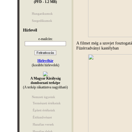
(PFD - 1.2 MB)
Hungarikumok
Szegedikumok
Hírlevél
e-mailcím:
A filmet még a szovjet fosztogatá
Füzérradványi kastélyban
Hírlevéltár
(korábbi hírlevelek)
A Magyar Királyság
domborzati terképe
(A terkép rákattintva nagyítható)
Nemzeti ügyeink
Természeti értékeink
Épített értékeink
Étökművészet
Hazafias versek
Hazafias dalok