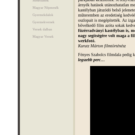
Mesefilmek
árnyék hatások utánozhatatlan mes
Magyar Népmesék
kastélyban játszódó belső jelenet
műteremben az eredetiség kedvéér
Gyermekdalok
oszlopait is megépítették. Az iz
Gyermekversek
bővelkedő film azóta sokak kedve
Versek dalban
füzérradványi kastélyban is, m
nagy segítségére volt maga a fi
Magyar Versek
werkfotó.
Kurutz Márton filmtörténész
Fényes Szabolcs filmdala pedig ko
legszebb perc…