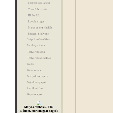
Elfeledett öreg kincsek
Turul labdajáték
Hírárudák
Lövölde-liget
Maros-menti Halálút
Szögedi nyelvünk
Szögedi vasút-emlékök
Mozdony-múzeum
Testvérvárosok
Testvérvárosi példák
Irattár
Képöslapok
Szögedi röplapok
Sajtóhíranyagok
Levél nekünk
Kapcsolapok
Mátyás Szabolcs - Illik
tudnom, mert magyar vagyok