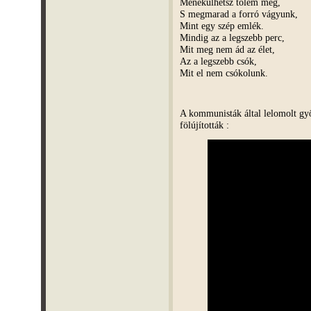
Menekülhetsz tőlem még,
S megmarad a forró vágyunk,
Mint egy szép emlék.
Mindig az a legszebb perc,
Mit meg nem ád az élet,
Az a legszebb csók,
Mit el nem csókolunk.
A kommunisták által lelomolt gyö
fölújították :