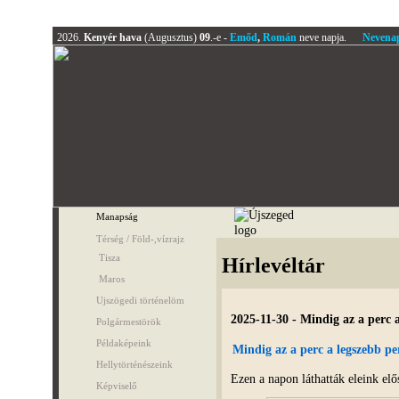
2026.
Kenyér hava
(Augusztus)
09
.-e -
Emőd
,
Román
neve napja.
Nevena
Manapság
Térség / Föld-,vízrajz
Tisza
Hírlevéltár
Maros
Ujszögedi történelöm
2025-11-30 - Mindig az a perc 
Polgármestörök
Példaképeink
Mindig az a perc a legszebb p
Hellytörténészeink
Ezen a napon láthatták eleink elős
Képviselő