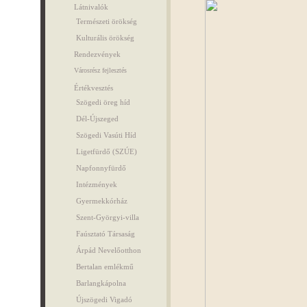
Látnivalók
Természeti örökség
Kulturális örökség
Rendezvények
Városrész fejlesztés
Értékvesztés
Szögedi öreg híd
Dél-Újszeged
Szögedi Vasúti Híd
Ligetfürdő (SZÚE)
Napfonnyfürdő
Intézmények
Gyermekkórház
Szent-Györgyi-villa
Faúsztató Társaság
Árpád Nevelőotthon
Bertalan emlékmű
Barlangkápolna
Újszögedi Vigadó