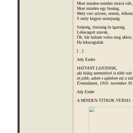
Most minden-minden imává vált,
Most minden egy husáng,
Mely veri szívem, testem, lelkem
S mely kegyes szomjuság.
Szépség, tisztaság és igazság,
Lekacagott szavak,
Óh, bár haltam volna meg akkor,
Ha lekacagtalak.
[...]
Ady Endre
HATVANY LAJOSNAK,
aki hideg szeretetével is több vol
és jobb, adom s ajánlom ezt a tal
Érmindszent, 1910. november 30.
Ady Endre
A MINDEN-TITKOK VERSEI –