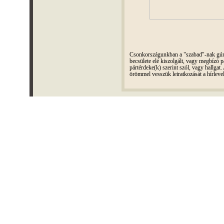
Csonkországunkban a "szabad"-nak gúnyo
becsülete elé kiszolgált, vagy megbízó pá
pártérdeke(k) szerint szól, vagy hallga
örömmel vesszük leiratkozását a hírleve