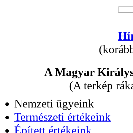
Hí
(korább
A Magyar Királys
(A terkép rák
Nemzeti ügyeink
Természeti értékeink
Épített értékeink