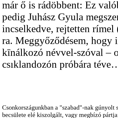
már ő is rádöbbent: Ez val
pedig Juhász Gyula megsze
incselkedve, rejtetten rímel 
ra. Meggyőződésem, hogy it
kīnálkozó névvel-szóval – o
csıklandozón próbára téve
Csonkországunkban a "szabad"-nak gúnyolt sa
becsülete elé kiszolgált, vagy megbízó pártja