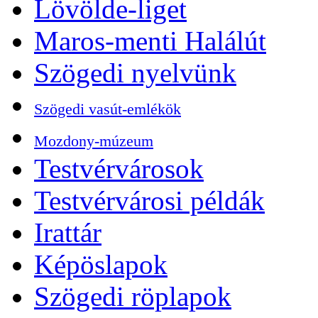
Lövölde-liget
Maros-menti Halálút
Szögedi nyelvünk
Szögedi vasút-emlékök
Mozdony-múzeum
Testvérvárosok
Testvérvárosi példák
Irattár
Képöslapok
Szögedi röplapok