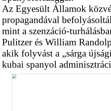
Az Egyesült Államok közvé
propagandával befolyásoltá
mint a szenzáció-turhálásba
Pulitzer és William Randolp
akik folyvást a „sárga újság
kubai spanyol adminisztráció