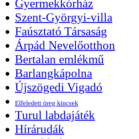
Gyermekkórház
Szent-Györgyi-villa
Faúsztató Társaság
Árpád Nevelőotthon
Bertalan emlékmű
Barlangkápolna
Újszögedi Vigadó
Elfeledett öreg kincsek
Turul labdajáték
Hírárudák