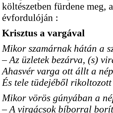
költészetben fürdene meg, 
évfordulóján :
Krisztus a vargával
Mikor szamárnak hátán a sze
– Az üzletek bezárva, (s) v
Ahasvér varga ott állt a né
És tele tüdejéből rikoltozot
Mikor vörös gúnyában a nép
– A virgácsok bíborral borít