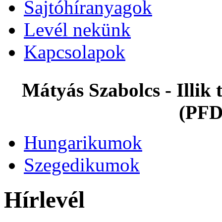
Sajtóhíranyagok
Levél nekünk
Kapcsolapok
Mátyás Szabolcs - Illi
(PFD
Hungarikumok
Szegedikumok
Hírlevél