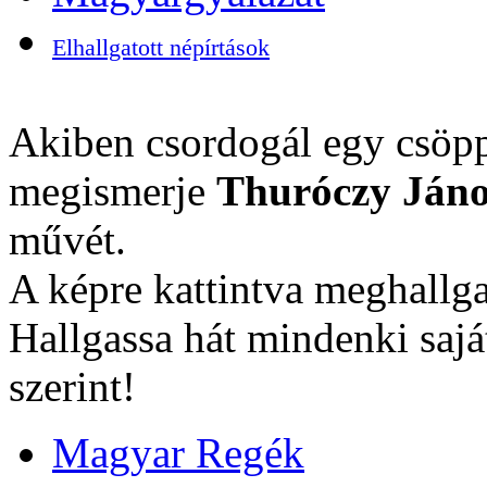
Elhallgatott népírtások
Akiben csordogál egy csöpp
megismerje
Thuróczy Jáno
művét.
A képre kattintva meghallga
Hallgassa hát mindenki sajá
szerint!
Magyar Regék