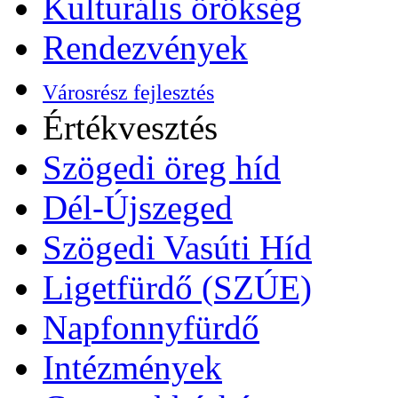
Kulturális örökség
Rendezvények
Városrész fejlesztés
Értékvesztés
Szögedi öreg híd
Dél-Újszeged
Szögedi Vasúti Híd
Ligetfürdő (SZÚE)
Napfonnyfürdő
Intézmények