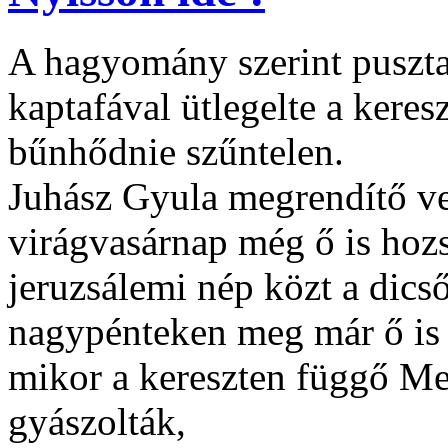
A hagyomány szerint puszta
kaptafával ütlegelte a keresz
bűnhődnie szűntelen.
Juhász Gyula megrendítő ver
virágvasárnap még ő is hoz
jeruzsálemi nép közt a dic
nagypénteken meg már ő is „
mikor a kereszten függő Meg
gyászolták,