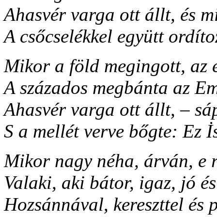
Ahasvér varga ott állt, és m
A csőcselékkel együtt ordíto
Mikor a föld megingott, az 
A százados megbánta az Emb
Ahasvér varga ott állt, – s
S a mellét verve bőgte: Ez İs
Mikor nagy néha, árván, e r
Valaki, aki bátor, igaz, jó és
Hozsánnával, kereszttel és 