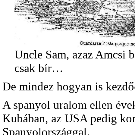
Uncle Sam, azaz Amcsi b
csak bír…
De mindez hogyan is kezdő
A spanyol uralom ellen évek
Kubában, az USA pedig korá
Spanyolországgal.