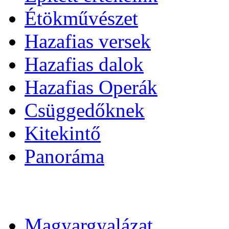
Étökművészet
Hazafias versek
Hazafias dalok
Hazafias Operák
Csüggedőknek
Kitekintő
Panoráma
Magyargyalázat