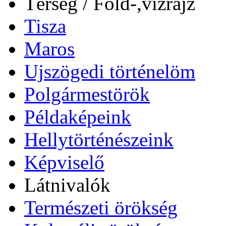
Térség / Föld-,vízrajz
Tisza
Maros
Ujszögedi történelöm
Polgármestörök
Példaképeink
Hellytörténészeink
Képviselő
Látnivalók
Természeti örökség