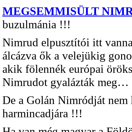
MEGSEMMISÜLT NIM
buzulmánia !!!
Nimrud elpusztítói itt van
álcázva ők a velejükig go
akik fölennék európai örö
Nimrudot gyalázták meg…
De a Golán Nimródját nem 
harmincadjára !!!
Ha van még magyar a Földön