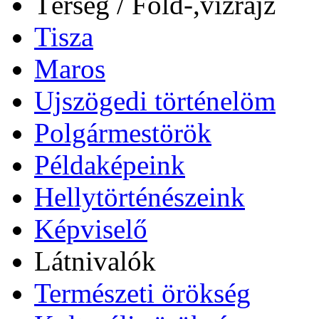
Térség / Föld-,vízrajz
Tisza
Maros
Ujszögedi történelöm
Polgármestörök
Példaképeink
Hellytörténészeink
Képviselő
Látnivalók
Természeti örökség