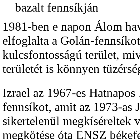
bazalt fennsíkján
1981-ben e napon Álom hava
elfoglalta a Golán-fennsíkot
kulcsfontosságú terület, mi
területét is könnyen tüzérségi
Izrael az 1967-es Hatnapos
fennsíkot, amit az 1973-as
sikertelenül megkíséreltek v
megkötése óta ENSZ békefen