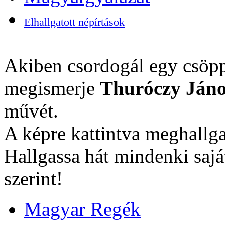
Elhallgatott népírtások
Akiben csordogál egy csöpp
megismerje
Thuróczy Jáno
művét.
A képre kattintva meghallga
Hallgassa hát mindenki sajá
szerint!
Magyar Regék