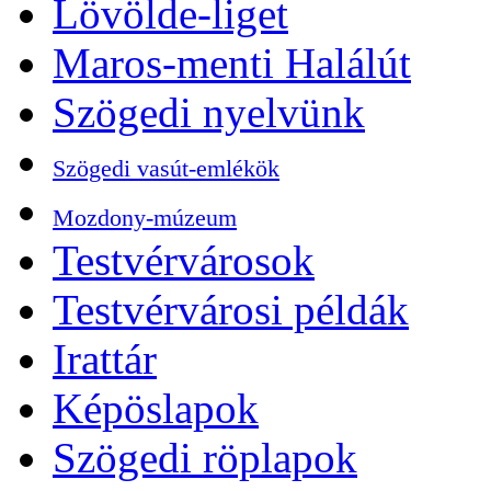
Lövölde-liget
Maros-menti Halálút
Szögedi nyelvünk
Szögedi vasút-emlékök
Mozdony-múzeum
Testvérvárosok
Testvérvárosi példák
Irattár
Képöslapok
Szögedi röplapok