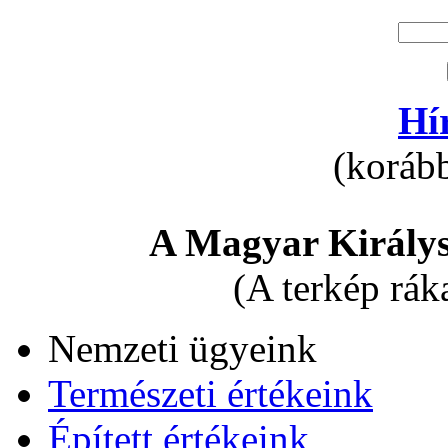
Hí
(korább
A Magyar Királys
(A terkép rák
Nemzeti ügyeink
Természeti értékeink
Épített értékeink