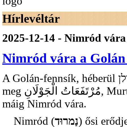
Hírlevéltár
2025-12-14 - Nimród vára
Nimród vára a Golán
A Golán-fennsík, héberül רמת הגולן‎ Ramat Ha Golán, arabul
meg َوْلَانِ
máig Nimród vára.
Nimród (
נַמרוּד
) ősi erőd