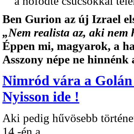
a hófödte csúcsokkal té
Ben Gurion az új Izrael el
„Nem realista az, aki nem
Éppen mi, magyarok, a ha
Asszony népe ne hinnénk 
Nimród vára a Golán 
Nyisson ide !
Aki pedig hűvösebb történet
14.-én
a ...