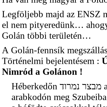
Legföljebb majd az ENSZ 
el nem pityeredünk… ahogya
Golán többi területén…
A Golán-fennsík megszállá
Történelmi bejelentésem :
Ú
Nimród a Golánon !
Héber
arabkodón meg Szubeiba