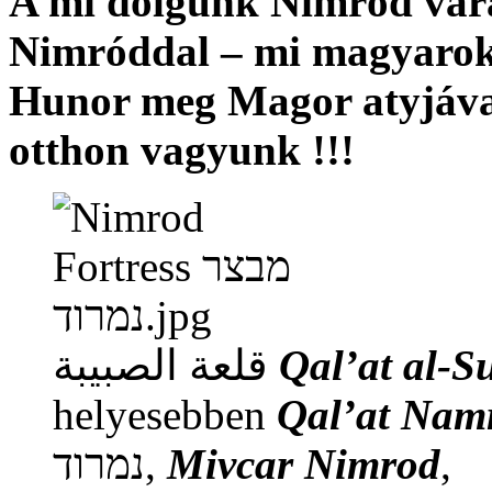
A mi dolgunk Nimród várá
Nimróddal – mi magyarok 
Hunor meg Magor atyjáva
otthon vagyunk !!!
قلعة الصبيبة‎
Qal’at al-S
helyesebben
Qal’at Nam
נמרוד‎,
Mivcar Nimrod
,