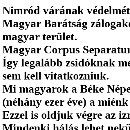
Nimród várának védelmét s
Magyar Barátság zálogaké
magyar terület.
Magyar Corpus Separatum 
Így legalább zsidóknak m
sem kell vitatkozniuk.
Mi magyarok a Béke Népe
(néhány ezer éve) a miénk 
Ezzel is oldjuk végre az i
Mindenki hálás lehet nekü