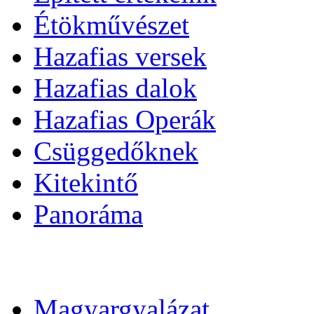
Étökművészet
Hazafias versek
Hazafias dalok
Hazafias Operák
Csüggedőknek
Kitekintő
Panoráma
Magyargyalázat