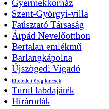
Gyermekkórház
Szent-Györgyi-villa
Faúsztató Társaság
Árpád Nevelőotthon
Bertalan emlékmű
Barlangkápolna
Újszögedi Vigadó
Elfeledett öreg kincsek
Turul labdajáték
Hírárudák