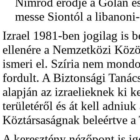
Nimród erődje a Golán és
messe Siontól a libanoni-
Izrael 1981-ben jogilag is b
ellenére a Nemzetközi Közö
ismeri el. Szíria nem mondo
fordult. A Biztonsági Tanác
alapján az izraelieknek ki k
területéről és át kell adniuk 
Köztársaságnak beleértve a T
A keresztény nézőpont is ig