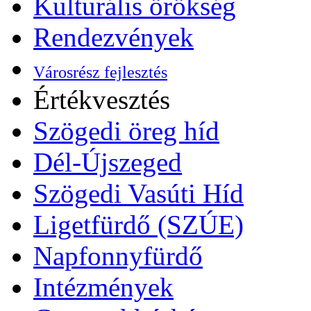
Kulturális örökség
Rendezvények
Városrész fejlesztés
Értékvesztés
Szögedi öreg híd
Dél-Újszeged
Szögedi Vasúti Híd
Ligetfürdő (SZÚE)
Napfonnyfürdő
Intézmények