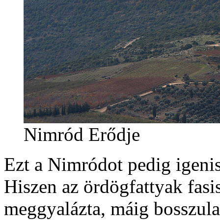
Nimród Erődje
Ezt a Nimródot pedig igeni
Hiszen az ördögfattyak fas
meggyalázta, máig bosszulat