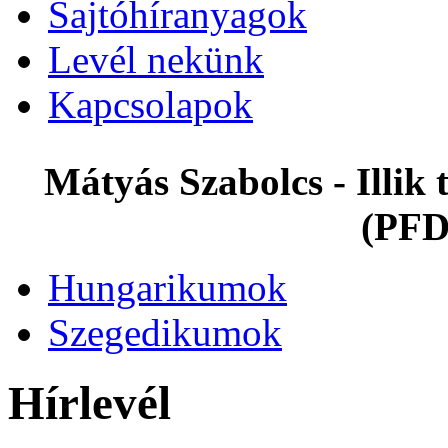
Sajtóhíranyagok
Levél nekünk
Kapcsolapok
Mátyás Szabolcs - Illi
(PFD
Hungarikumok
Szegedikumok
Hírlevél