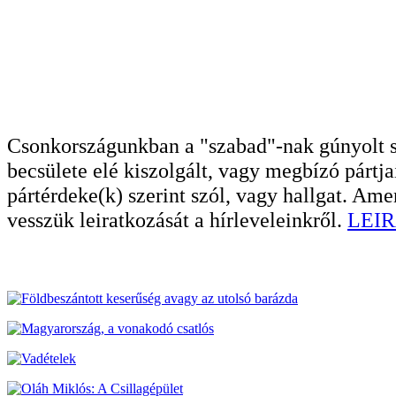
Csonkországunkban a "szabad"-nak gúnyolt sa
becsülete elé kiszolgált, vagy megbízó pártja
pártérdeke(k) szerint szól, vagy hallgat. A
vesszük leiratkozását a hírleveleinkről.
LEIR