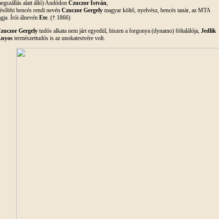
egszállás alatt álló) Andódon
Czuczor István
,
ésőbbi bencés rendi nevén
Czuczor Gergely
magyar költő, nyelvész, bencés tanár, az MTA
agja. Írói álnevén
Ete
. († 1866)
zuczor Gergely
tudós alkata nem járt egyedül, hiszen a forgonya (dynamo) föltalálója,
Jedlik
nyos
természettudós is az unokatestvére volt.