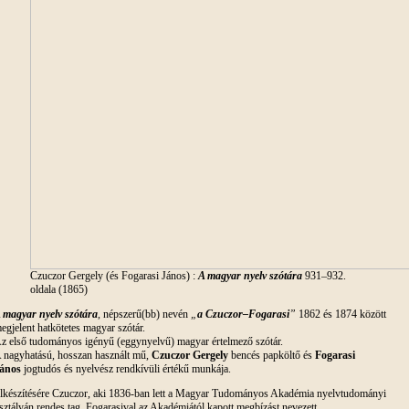
Czuczor Gergely (és Fogarasi János) :
A magyar nyelv szótára
931–932.
oldala (1865)
 magyar nyelv szótára
, népszerű(bb) nevén
„
a Czuczor–Fogarasi
”
1862 és 1874 között
egjelent hatkötetes magyar szótár.
z első tudományos igényű (eggynyelvű) magyar értelmező szótár.
 nagyhatású, hosszan használt mű,
Czuczor Gergely
bencés papköltő és
Fogarasi
ános
jogtudós és nyelvész rendkívüli értékű munkája.
lkészítésére Czuczor, aki 1836-ban lett a Magyar Tudományos Akadémia nyelvtudományi
sztályán rendes tag, Fogarasival az Akadémiától kapott megbízást nevezett