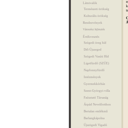
m
Látnivalók
k
Természeti örökség
t
Kulturális örökség
C
Á
Rendezvények
Városrész fejlesztés
Értékvesztés
Szögedi öreg híd
Dél-Újszeged
Szögedi Vasúti Híd
Ligetfürdő (SZÚE)
Napfonnyfürdő
Intézmények
Gyermekkórház
Szent-Györgyi-villa
Faúsztató Társaság
Árpád Nevelőotthon
Bertalan emlékmű
Barlangkápolna
Újszögedi Vigadó