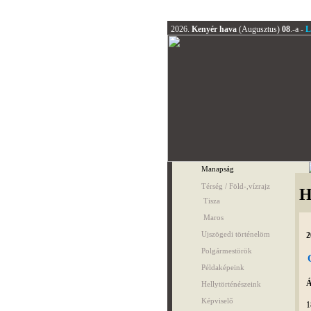
2026.
Kenyér hava
(Augusztus)
08
.-a -
L
Manapság
Térség / Föld-,vízrajz
H
Tisza
Maros
Ujszögedi történelöm
2
Polgármestörök
Példaképeink
Á
Hellytörténészeink
Képviselő
1