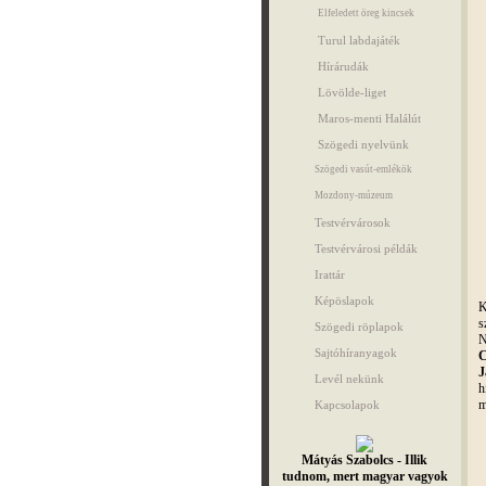
Elfeledett öreg kincsek
Turul labdajáték
Hírárudák
Lövölde-liget
Maros-menti Halálút
Szögedi nyelvünk
Szögedi vasút-emlékök
Mozdony-múzeum
Testvérvárosok
Testvérvárosi példák
Irattár
Képöslapok
K
s
Szögedi röplapok
N
Sajtóhíranyagok
C
J
Levél nekünk
h
m
Kapcsolapok
Mátyás Szabolcs - Illik
tudnom, mert magyar vagyok