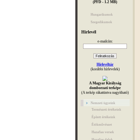
(PFD - 1.2 MB)
Hungarikumok
Szegedikumok
Hírlevél
e-mailcím:
Hírlevéltár
(korábbi hírlevelek)
A Magyar Királyság
domborzati terképe
(A terkép rákattintva nagyítható)
Nemzeti ügyeink
Természeti értékeink
Épített értékeink
Étökművészet
Hazafias versek
Hazafias dalok