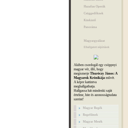
Hazafias Operák
Csüggedőknek
Kitekintő
Panoráma
Magyargyalázat
Elhallgatott népírtások
Akiben csordogál egy csöppnyi
magyar vér, illő, hogy
megismerje
Thuróczy János: A
Magyarok Krónikája
művét.
A képre kattintva
meghallgathatja.
Hallgassa hát mindenki saját
értelme, hite és azonosságtudata
szerint!
Magyar Regék
Regefilmek
Magyar Mesék