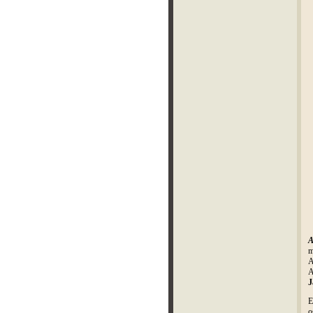
A
m
A
A
J
E
o