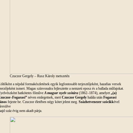
Czuczor Gergely – Rusz Károly metszetén
öltőként a népdal formakészletének egyik legfontosabb terjesztőjeként, hazafias versek
zerzőjeként ismert. Magas színvonalra fejlesztette a nemzeti eposz és a ballada műfajokat.
yelvészként hatkötetes főműve
A magyar nyelv szótára
(1862–1874), amelyet
„(a)
zuczor–Fogarasi”
néven emlegetnek, mert
Czuczor Gergely
halála után
Fogarasi
ános
fejezte be. Czuczor életében négy kötet jelent meg.
Százhetvenezer szócikk
ével
íresülve
ajd száz évig nem akadt párja.