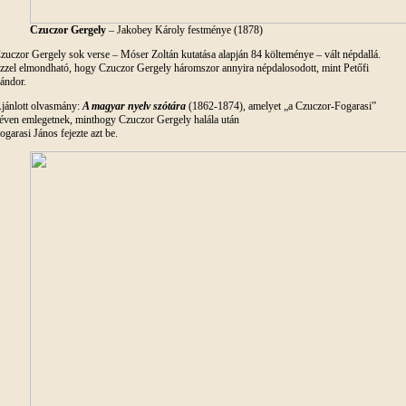
Czuczor Gergely
– Jakobey Károly festménye (1878)
zuczor Gergely sok verse – Móser Zoltán kutatása alapján 84 költeménye – vált népdallá.
zzel elmondható, hogy Czuczor Gergely háromszor annyira népdalosodott, mint Petőfi
ándor.
jánlott olvasmány:
A magyar nyelv szótára
(1862-1874), amelyet „a Czuczor-Fogarasi”
éven emlegetnek, minthogy Czuczor Gergely halála után
ogarasi János fejezte azt be.