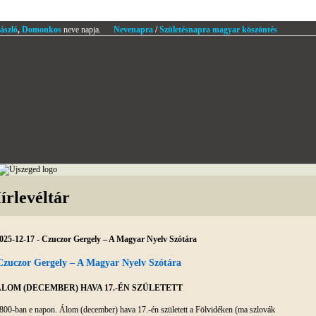
ászló
,
Domonkos
neve napja.
Nevenapra
/
Születésnapra magyar köszöntés
írlevéltár
025-12-17 - Czuczor Gergely – A Magyar Nyelv Szótára
Czuczor Gergely – A Magyar Nyelv Szótára
LOM (DECEMBER) HAVA 17.-ÉN SZÜLETETT
800-ban e napon. Álom (december) hava 17.-én született a Fölvidéken (ma szlovák