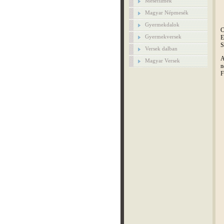
Mesefilmek
Magyar Népmesék
Gyermekdalok
C
Gyermekversek
E
S
Versek dalban
A
Magyar Versek
n
F