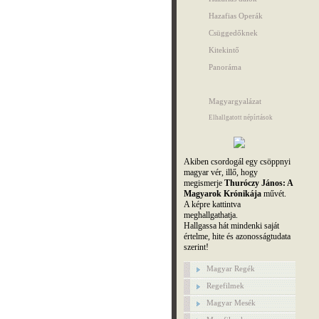
Hazafias Operák
Csüggedőknek
Kitekintő
Panoráma
Magyargyalázat
Elhallgatott népírtások
Akiben csordogál egy csöppnyi
magyar vér, illő, hogy
megismerje
Thuróczy János: A
Magyarok Krónikája
művét.
A képre kattintva
meghallgathatja.
Hallgassa hát mindenki saját
értelme, hite és azonosságtudata
szerint!
Magyar Regék
Regefilmek
Magyar Mesék