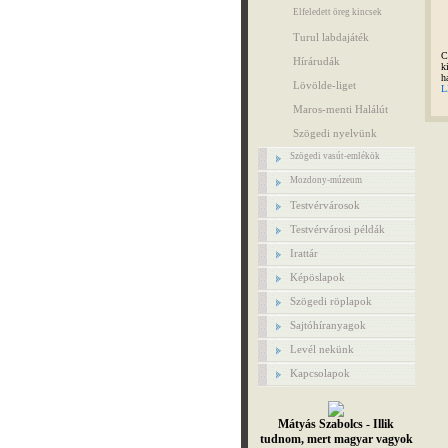
Elfeledett öreg kincsek
Turul labdajáték
C
Hírárudák
k
h
Lövölde-liget
L
Maros-menti Halálút
Szögedi nyelvünk
Szögedi vasút-emlékök
Mozdony-múzeum
Testvérvárosok
Testvérvárosi példák
Irattár
Képöslapok
Szögedi röplapok
Sajtóhíranyagok
Levél nekünk
Kapcsolapok
Mátyás Szabolcs - Illik
tudnom, mert magyar vagyok