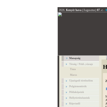
2026.
Kenyér hava
(Augusztus)
07
.-e -
A
Manapság
Térség / Föld-,vízrajz
H
Tisza
Maros
Ujszögedi történelöm
2
Polgármestörök
Példaképeink
S
Hellytörténészeink
A
A
Képviselő