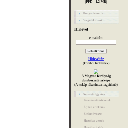
(PFD - 1.2 MB)
Hungarikumok
Szegedikumok
Hírlevél
e-mailcím:
Hírlevéltár
(korábbi hírlevelek)
A Magyar Királyság
domborzati terképe
(A terkép rákattintva nagyítható)
Nemzeti ügyeink
Természeti értékeink
Épített értékeink
Étökművészet
Hazafias versek
Hazafias dalok