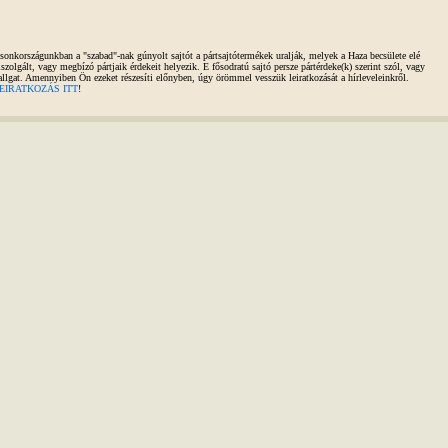
sonkországunkban a "szabad"-nak gúnyolt sajtót a pártsajtótermékek uralják, melyek a Haza becsülete elé
iszolgált, vagy megbízó pártjaik érdekeit helyezik. E fősodratú sajtó persze pártérdeke(k) szerint szól, vagy
allgat. Amennyiben Ön ezeket részesíti előnyben, úgy örömmel vesszük leiratkozását a hírleveleinkről.
EIRATKOZÁS ITT
!