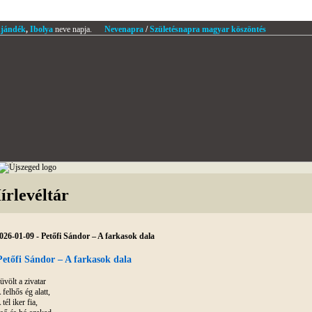
jándék
,
Ibolya
neve napja.
Nevenapra
/
Születésnapra magyar köszöntés
írlevéltár
026-01-09 - Petőfi Sándor – A farkasok dala
Petőfi Sándor – A farkasok dala
üvölt a zivatar
 felhős ég alatt,
 tél iker fia,