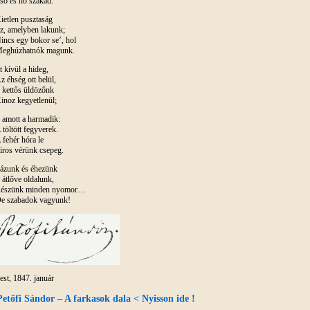
ső és hó szakad.
ietlen pusztaság
z, amelyben lakunk;
incs egy bokor se’, hol
eghúzhatnók magunk.
tt kívül a hideg,
z éhség ott belül,
 kettős üldözőnk
inoz kegyetlenül;
 amott a harmadik:
 töltött fegyverek.
 fehér hóra le
iros vérünk csepeg.
ázunk és éhezünk
 átlőve oldalunk,
észünk minden nyomor…
e szabadok vagyunk!
est, 1847. január
Petőfi Sándor – A farkasok dala < Nyisson ide !