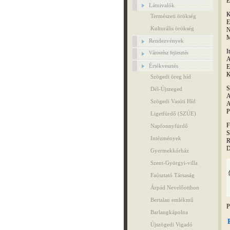
E
Látnivalók
K
Természeti örökség
E
Kulturális örökség
N
M
Rendezvények
I
Városrész fejlesztés
A
Értékvesztés
E
K
Szögedi öreg híd
S
Dél-Újszeged
A
Szögedi Vasúti Híd
A
P
Ligetfürdő (SZÚE)
F
Napfonnyfürdő
S
Intézmények
R
D
Gyermekkórház
Szent-Györgyi-villa
Faúsztató Társaság
Árpád Nevelőotthon
Bertalan emlékmű
P
Barlangkápolna
Újszögedi Vigadó