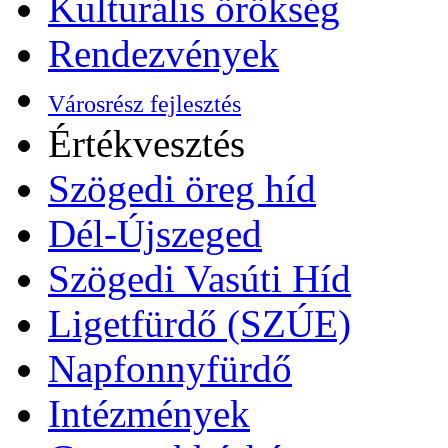
Kulturális örökség
Rendezvények
Városrész fejlesztés
Értékvesztés
Szögedi öreg híd
Dél-Újszeged
Szögedi Vasúti Híd
Ligetfürdő (SZÚE)
Napfonnyfürdő
Intézmények