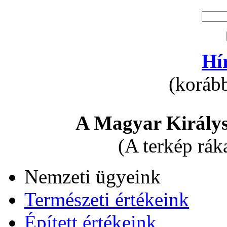
Hí
(korább
A Magyar Királys
(A terkép rák
Nemzeti ügyeink
Természeti értékeink
Épített értékeink