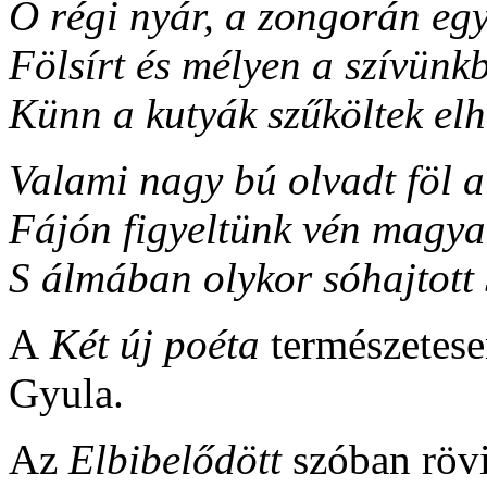
Ó régi nyár, a zongorán eg
Fölsírt és mélyen a szívünk
Künn a kutyák szűköltek el
Valami nagy bú olvadt föl 
Fájón figyeltünk vén magya
S álmában olykor sóhajtott
A
Két új poéta
természetese
Gyula.
Az
Elbibelődött
szóban rövi