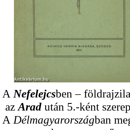
A
Nefelejcs
ben – földrajzil
az
Arad
után 5.-ként szerep
A
Délmagyarország
ban me