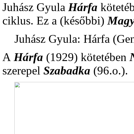
Juhász Gyula
Hárfa
kötetéb
ciklus. Ez a (későbbi)
Magy
Juhász Gyula: Hárfa (Ge
A
Hárfa
(1929) kötetében
szerepel
Szabadka
(96.o.).