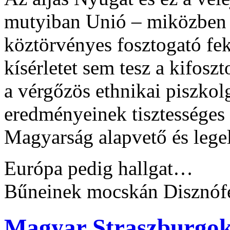
mutyiban Unió – miközben
köztörvényes fosztogató fek
kísérletet sem tesz a kifosz
a vérgőzös ethnikai piszko
eredményeinek tisztességes
Magyarság alapvető és leg
Európa pedig hallgat…
Bűneinek mocskán Disznóf
Magyar Straszburgok 