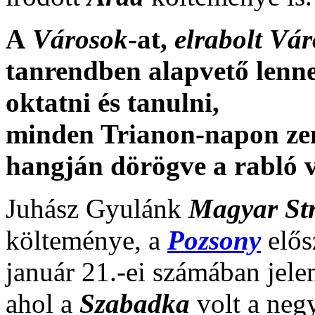
A
Városok
-at,
elrabolt Vá
tanrendben alapvető lenne
oktatni és tanulni,
minden Trianon-napon zen
hangján dörögve a rabló vi
Juhász Gyulánk
Magyar St
költeménye, a
Pozsony
elős
január 21.-ei számában jele
ahol a
Szabadka
volt a neg