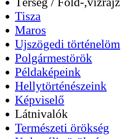
Térség / Föld-,vízrajz
Tisza
Maros
Ujszögedi történelöm
Polgármestörök
Példaképeink
Hellytörténészeink
Képviselő
Látnivalók
Természeti örökség