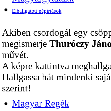
Elhallgatott népírtások
Akiben csordogál egy csöpp
megismerje
Thuróczy Jáno
művét.
A képre kattintva meghallga
Hallgassa hát mindenki sajá
szerint!
Magyar Regék