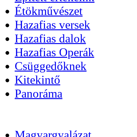
Étökművészet
Hazafias versek
Hazafias dalok
Hazafias Operák
Csüggedőknek
Kitekintő
Panoráma
Magyargyalázat