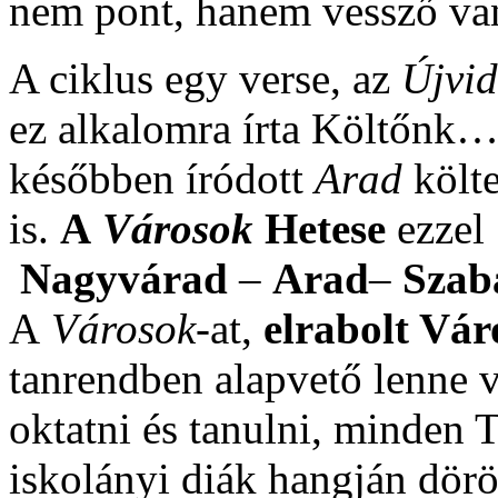
nem pont, hanem vessző va
A ciklus egy verse, az
Újvid
ez alkalomra írta Költőnk…
későbben íródott
Arad
költ
is.
A
Városok
Hetese
ezzel
Nagyvárad
–
Arad
–
Szab
A
Városok
-at,
elrabolt Vár
tanrendben alapvető lenne v
oktatni és tanulni, minden
iskolányi diák hangján dörö