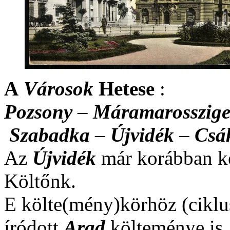
A
Városok
Hetese
:
Pozsony
–
Máramarosszige
Szabadka
–
Újvidék
–
Csá
Az
Újvidék
már korábban kés
Költőnk.
E költe(mény)körhöz (ciklu
íródott
Arad
költeménye is.