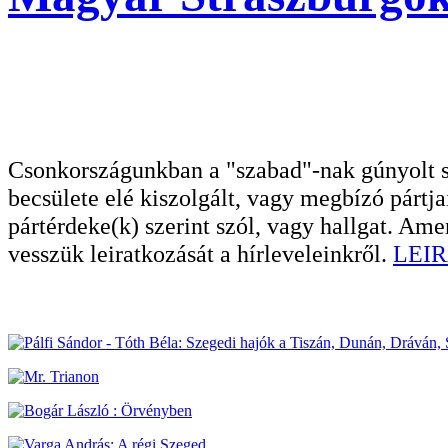
Csonkországunkban a "szabad"-nak gúnyolt sa
becsülete elé kiszolgált, vagy megbízó pártja
pártérdeke(k) szerint szól, vagy hallgat. A
vesszük leiratkozását a hírleveleinkről.
LEIR