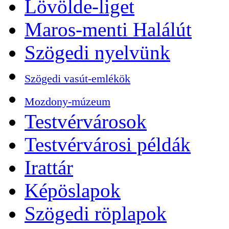
Lövölde-liget
Maros-menti Halálút
Szögedi nyelvünk
Szögedi vasút-emlékök
Mozdony-múzeum
Testvérvárosok
Testvérvárosi példák
Irattár
Képöslapok
Szögedi röplapok