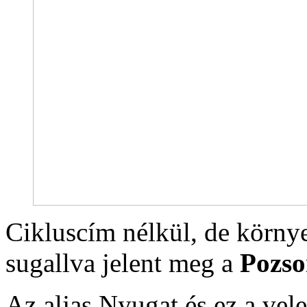
Cikluscím nélkül, de körny
sugallva jelent meg a
Pozs
Az aljas Nyugat és ez a vele