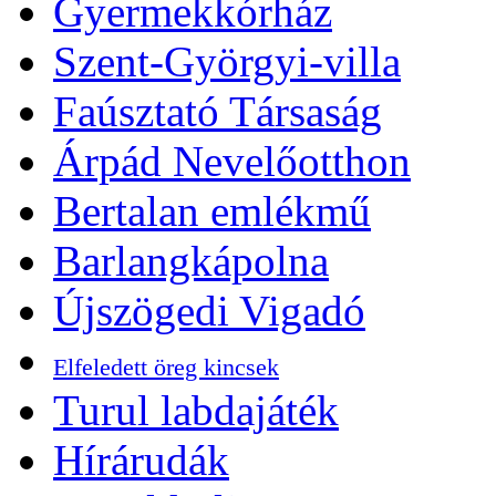
Gyermekkórház
Szent-Györgyi-villa
Faúsztató Társaság
Árpád Nevelőotthon
Bertalan emlékmű
Barlangkápolna
Újszögedi Vigadó
Elfeledett öreg kincsek
Turul labdajáték
Hírárudák