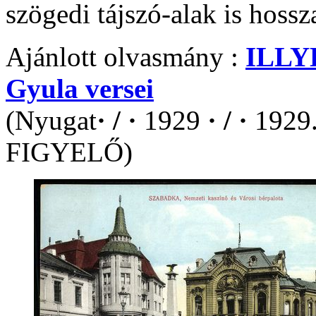
szögedi tájszó-alak is hossz
Ajánlott olvasmány :
ILLY
Gyula versei
(Nyugat
· / ·
1929
· / ·
1929.
FIGYELŐ)