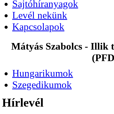
Sajtóhíranyagok
Levél nekünk
Kapcsolapok
Mátyás Szabolcs - Illi
(PFD
Hungarikumok
Szegedikumok
Hírlevél