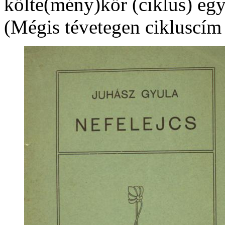
költe(mény)kör (ciklus) eg
(Mégis tévetegen cikluscím 