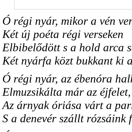
Ó régi nyár, mikor a vén v
Két új poéta régi verseken
Elbibelődött s a hold arca
Két nyárfa közt bukkant ki 
Ó régi nyár, az ébenóra ha
Elmuzsikálta már az éjfelet,
Az árnyak óriása várt a pa
S a denevér szállt rózsáink f