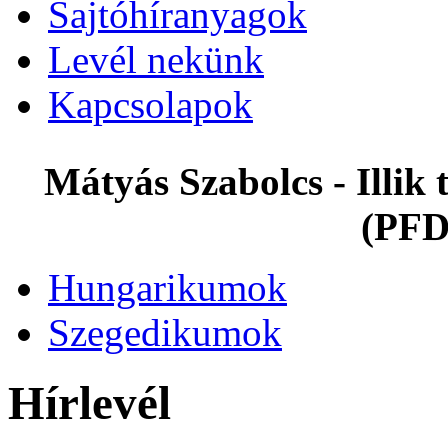
Sajtóhíranyagok
Levél nekünk
Kapcsolapok
Mátyás Szabolcs - Illi
(PFD
Hungarikumok
Szegedikumok
Hírlevél