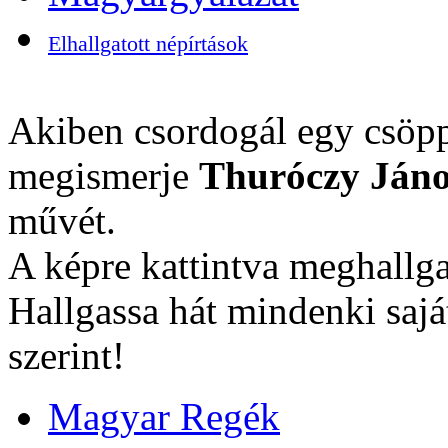
Elhallgatott népírtások
Akiben csordogál egy csöpp
megismerje
Thuróczy Jáno
művét.
A képre kattintva meghallga
Hallgassa hát mindenki sajá
szerint!
Magyar Regék