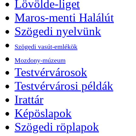
Lövölde-liget
Maros-menti Halálút
Szögedi nyelvünk
Szögedi vasút-emlékök
Mozdony-múzeum
Testvérvárosok
Testvérvárosi példák
Irattár
Képöslapok
Szögedi röplapok