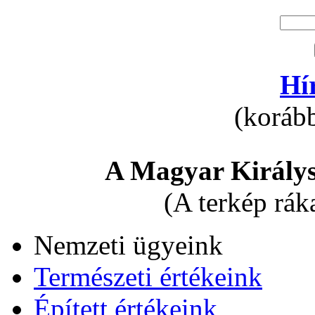
Hí
(korább
A Magyar Királys
(A terkép rák
Nemzeti ügyeink
Természeti értékeink
Épített értékeink