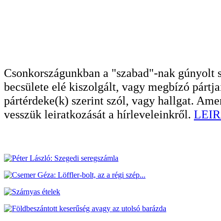
Csonkországunkban a "szabad"-nak gúnyolt sa
becsülete elé kiszolgált, vagy megbízó pártja
pártérdeke(k) szerint szól, vagy hallgat. A
vesszük leiratkozását a hírleveleinkről.
LEIR