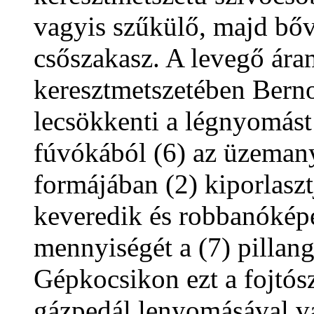
vagyis szűkülő, majd bőv
csőszakasz. A levegő ára
keresztmetszetében Berno
lecsökkenti a légnyomást 
fúvókából (6) az üzeman
formájában (2) kiporlaszt
keveredik és robbanóképe
mennyiségét a (7) pillang
Gépkocsikon ezt a fojtós
gázpedál lenyomásával v