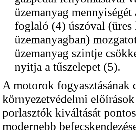
üzemanyag mennyiségét a
foglaló (4) úszóval (üres
üzemanyagban) mozgatott
üzemanyag szintje csökke
nyitja a tűszelepet (5).
A motorok fogyasztásának 
környezetvédelmi előírások 
porlasztók kiváltását ponto
modernebb befecskendezése