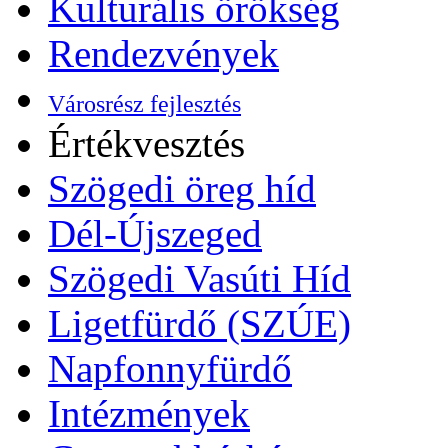
Kulturális örökség
Rendezvények
Városrész fejlesztés
Értékvesztés
Szögedi öreg híd
Dél-Újszeged
Szögedi Vasúti Híd
Ligetfürdő (SZÚE)
Napfonnyfürdő
Intézmények