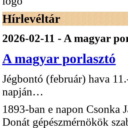
Hírlevéltár
2026-02-11 - A magyar por
A magyar porlasztó
Jégbontó (február) hava 11
napján…
1893-ban e napon Csonka J
Donát gépészmérnökök szab