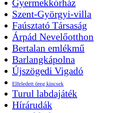
Gyermekkórház
Szent-Györgyi-villa
Faúsztató Társaság
Árpád Nevelőotthon
Bertalan emlékmű
Barlangkápolna
Újszögedi Vigadó
Elfeledett öreg kincsek
Turul labdajáték
Hírárudák