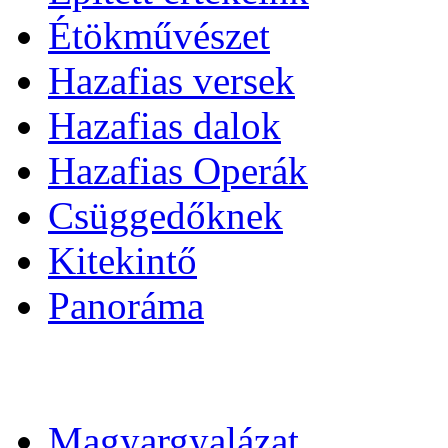
Étökművészet
Hazafias versek
Hazafias dalok
Hazafias Operák
Csüggedőknek
Kitekintő
Panoráma
Magyargyalázat