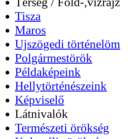
Térség / Föld-,vízrajz
Tisza
Maros
Ujszögedi történelöm
Polgármestörök
Példaképeink
Hellytörténészeink
Képviselő
Látnivalók
Természeti örökség