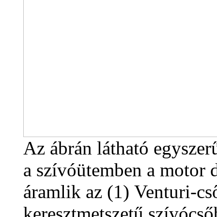
Az ábrán látható egyszerű
a szívóütemben a motor du
áramlik az (1) Venturi-cs
keresztmetszetű szívócsőb