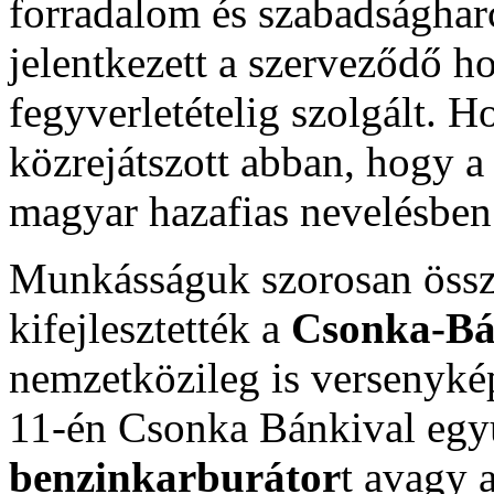
forradalom és szabadságharc
jelentkezett a szerveződő h
fegyverletételig szolgált. Ho
közrejátszott abban, hogy a
magyar hazafias nevelésben 
Munkásságuk szorosan össz
kifejlesztették a
Csonka-Bá
nemzetközileg is versenykép
11-én Csonka Bánkival együ
benzinkarburátor
t avagy 