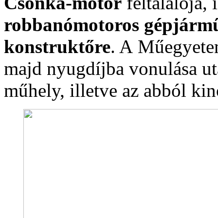
Csonka-motor
feltalálója, 
robbanómotoros gépjármű 
konstruktőre
. A Műegyete
majd nyugdíjba vonulása utá
műhely, illetve az abból k