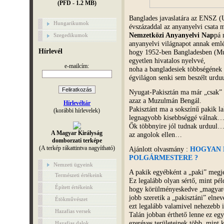
(PFD - 1.2 MB)
Banglades javaslatára az ENSZ (
Hungarikumok
évszázaddal az anyanyelvi csata
Nemzetközi Anyanyelvi Nap
pá 
Szegedikumok
anyanyelvi világnapot annak emlé
Hírlevél
hogy 1952-ben Bangladesben (Muz
egyetlen hivatalos nyelvvé,
e-mailcím:
noha a bangladesiek többségének 
égvilágon senki sem beszélt urd
Nyugat-Pakisztán ma már „csak” 
azaz a Muzulmán Bengál.
Hírlevéltár
Pakisztánt ma a sokszínű pakik la
(korábbi hírlevelek)
legnagyobb kisebbséggé válnak
​​​​​​​Ők többnyire jól tudnak urdu
A Magyar Királyság
az angolok ellen…
domborzati terképe
(A terkép rákattintva nagyítható)
Ajánlott olvasmány :
HOGYAN 
POLGÁRMESTERE ?
Nemzeti ügyeink
A pakik egyébként a „paki” megje
Természeti értékeink
Ez legalább olyan sértő, mint pél
Épített értékeink
hogy körülményeskedve „magyaro
jobb szeretik a „pakisztáni” elne
Étökművészet
ezt legalább valamivel nehezebb
Hazafias versek
Talán jobban érthető lenne ez eg
ezeréves területeinek több, mint
Hazafias dalok