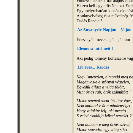
Fölkészülhetnénk hát alaposabban
Hiszen kell egy erős Nemzet Euró
Egy mélyrehatóan kiadós oktatási 
A soknyelvűség és a műveltség f
Tudás Rendje !
Az Anyanyelv Napján – Vajon k
Édesanyám nevenapján ajánlom
Eleonora intelmeit !
Aki pedig tömény költészetre vág
120 éves... Kérdés
Nagy ismeretlen, ó mondd meg n
Magányos-e a szörnyű végtelen,
Egyedül állasz a világ fölött,
Mint óriás rab, örök számüzött ?
Mikor teremtő szent láz tüze éget,
Nem kutatod-e át a mindenséget,
Hogy valakire lelj, aki megért
S veled csodálja lelked remekét ?
Nem dobban-e meg óriás szived,
Mikor szavadra egy világ siket