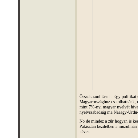
Összehasonlításul : Egy politikai
Magyarországhoz csatolhatnánk, m
mint 7%-nyi magyar nyelvét hivat
nyelvszabadság ma Naaagy-Urd
No de mindez a zűr hogyan is ke
Pakisztán kezdetben a muzulmán B
néven…