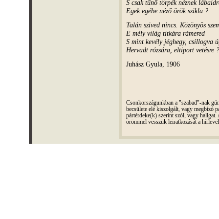
S csak tűnő törpék néznek lábaidr
Egek egébe néző örök szikla ?
Talán szived nincs. Közönyös sze
E mély világ titkára rámered
S mint kevély jéghegy, csillogva ú
Hervadt rózsára, eltiport vetésre 
Juhász Gyula, 1906
Csonkországunkban a "szabad"-nak gúnyo
becsülete elé kiszolgált, vagy megbízó pá
pártérdeke(k) szerint szól, vagy hallga
örömmel vesszük leiratkozását a hírleve