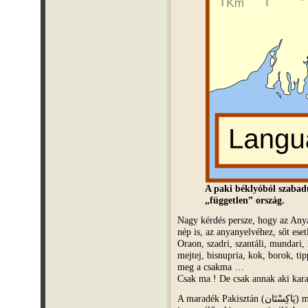
A paki béklyóból szabad
„független” ország.
Nagy kérdés persze, hogy az Anya
nép is, az anyanyelvéhez, sőt ese
Oraon, szadri, szantáli, mundari, 
mejtej, bisnupria, kok, borok, ti
meg a csakma …
Csak ma ! De csak annak aki kar
A maradék Pakisztán (پَاکِسْتَان) meg ontja tömérdek magját (többnyire