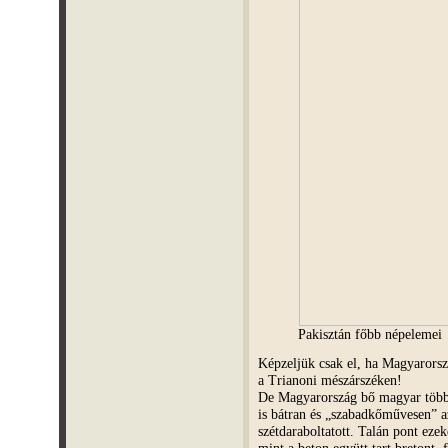
Pakisztán főbb népelemei
Képzeljük csak el, ha Magyarorsz
a Trianoni mészárszéken!
De Magyarország bő magyar többs
is bátran és „szabadkőművesen” a
szétdaraboltatott. Talán pont ezek
mint a beton együtt tart bretont