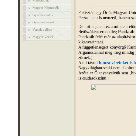
Mesefilmek
Magyar Népmesék
Pakisztán egy Óriás Magyari Uni
Gyermekdalok
Persze nem is nemzeti, hanem sz
Gyermekversek
De mit is jelent ez a mindent el
Versek dalban
Betűszóként eredetileg
P
andzsáb-
Pandzsáb felét már az alapításkor 
Magyar Versek
kikanyarintani.
A függetlenségért könyörgő Kasmí
Afganisztánnal meg még mindig 
zűrnek.)
A mi távoli
hunza véreinket is 
Nagyvilágban senki nem sikoltott
Azóta az Ő anyanyelvük sem „hiva
is csudasokszínű !