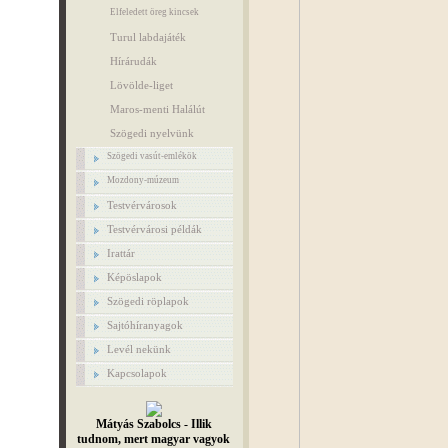
Elfeledett öreg kincsek
Turul labdajáték
Hírárudák
Lövölde-liget
Maros-menti Halálút
Szögedi nyelvünk
Szögedi vasút-emlékök
Mozdony-múzeum
Testvérvárosok
Testvérvárosi példák
Irattár
Képöslapok
Szögedi röplapok
Sajtóhíranyagok
Levél nekünk
Kapcsolapok
Mátyás Szabolcs - Illik
tudnom, mert magyar vagyok