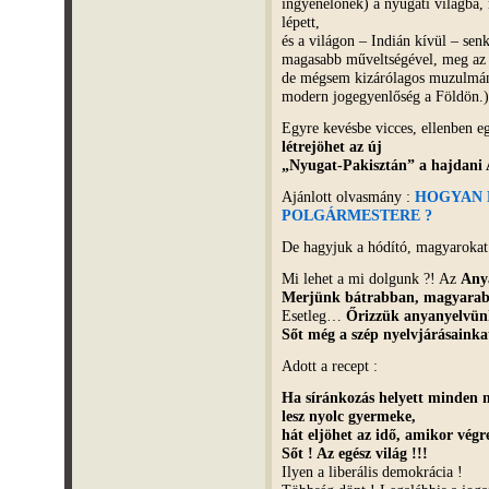
ingyenélőnek) a nyugati világba
lépett,
és a világon – Indián kívül – sen
magasabb műveltségével, meg az
de mégsem kizárólagos muzulmán 
modern jogegyenlőség a Földön.
Egyre kevésbe vicces, ellenben e
létrejöhet az új
„Nyugat-Pakisztán” a hajdani 
Ajánlott olvasmány :
HOGYAN 
POLGÁRMESTERE ?
De hagyjuk a hódító, magyarokat i
Mi lehet a mi dolgunk ?! Az
Any
Merjünk bátrabban, magyarab
Esetleg…
Őrizzük anyanyelvünk
Sőt még a szép nyelvjárásainka
Adott a recept :
Ha síránkozás helyett minden
lesz nyolc gyermeke,
hát eljöhet az idő, amikor vég
Sőt ! Az egész világ !!!
Ilyen a liberális demokrácia !