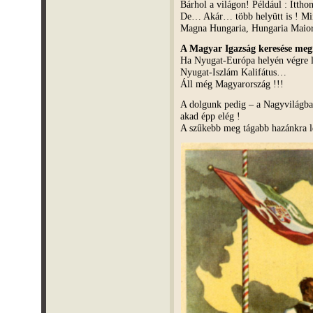
Bárhol a világon! Például : Itth
De… Akár… több helyütt is ! M
Magna Hungaria, Hungaria Mai
A Magyar Igazság keresése m
Ha Nyugat-Európa helyén végre lé
Nyugat-Iszlám Kalifátus…
Áll még Magyarország !!!
A dolgunk pedig – a Nagyvilágb
akad épp elég !
A szűkebb meg tágabb hazánkra l