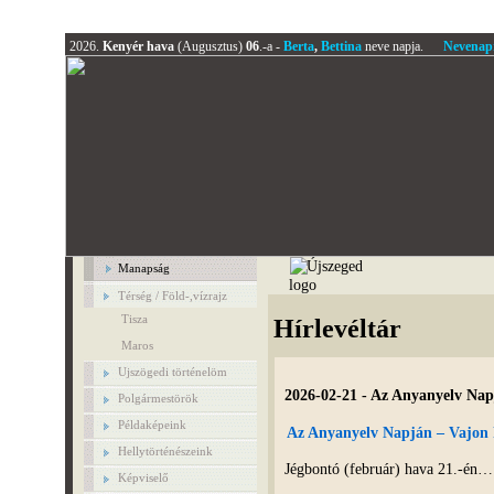
2026.
Kenyér hava
(Augusztus)
06
.-a -
Berta
,
Bettina
neve napja.
Nevenap
Manapság
Térség / Föld-,vízrajz
Tisza
Hírlevéltár
Maros
Ujszögedi történelöm
2026-02-21 - Az Anyanyelv Nap
Polgármestörök
Példaképeink
Az Anyanyelv Napján – Vajon 
Hellytörténészeink
Jégbontó (február) hava 21.-én…
Képviselő