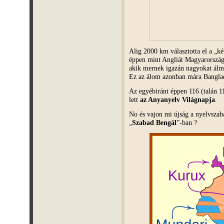
Alig 2000 km választotta el a „k
éppen mint Angliát Magyarország
akik mernek igazán nagyokat álm
Ez az álom azonban mára Banglad
Az egyébiránt éppen 116 (talán 1
lett
az Anyanyelv Világnapja
.
No és vajon mi újság a nyelvszab
„
Szabad Bengál
”-ban ?