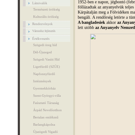
1952-ben e napon, jégbontó (feb
Látnivalók
föllázadtak az anyanyelvük telje
Természeti örökség
Kárpátalján meg a Fölvidéken ma 
bengáli. A rendőrség letörte a tün
Kulturális örökség
A bangladesiek
akkor
az Anyany
Rendezvények
lett utóbb
az Anyanyelv Nemzet
Városrész fejlesztés
Értékvesztés
Szögedi öreg híd
Dél-Újszeged
Szögedi Vasúti Híd
Ligetfürdő (SZÚE)
Napfonnyfürdő
Intézmények
Gyermekkórház
Szent-Györgyi-villa
Faúsztató Társaság
Árpád Nevelőotthon
Bertalan emlékmű
Barlangkápolna
Újszögedi Vigadó