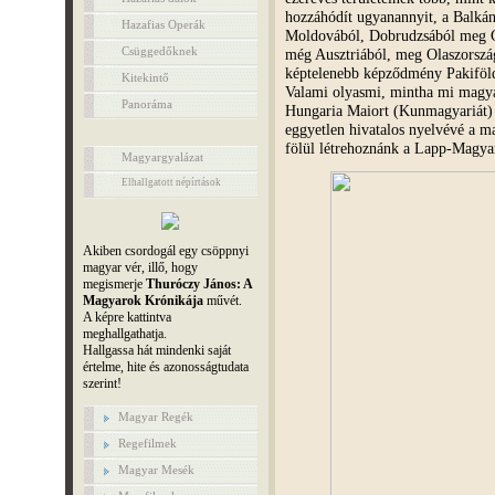
hozzáhódít ugyanannyit, a Balkán
Hazafias Operák
Moldovából, Dobrudzsából meg Ga
Csüggedőknek
még Ausztriából, meg Olaszorszá
képtelenebb képződmény Pakiföl
Kitekintő
Valami olyasmi, mintha mi magy
Panoráma
Hungaria Maiort (Kunmagyariát)
eggyetlen hivatalos nyelvévé a 
fölül létrehoznánk a Lapp-Magya
Magyargyalázat
Elhallgatott népírtások
Akiben csordogál egy csöppnyi
magyar vér, illő, hogy
megismerje
Thuróczy János: A
Magyarok Krónikája
művét.
A képre kattintva
meghallgathatja.
Hallgassa hát mindenki saját
értelme, hite és azonosságtudata
szerint!
Magyar Regék
Regefilmek
Magyar Mesék