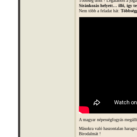
Többség dönt ! Legalábbis a jogai
Síránkozás helyett… illő, így 
Nem több a feladat hát:
Többségg
A magyar népességfogyás megállí
Másokra való haszontalan haragv
Birodalmát !