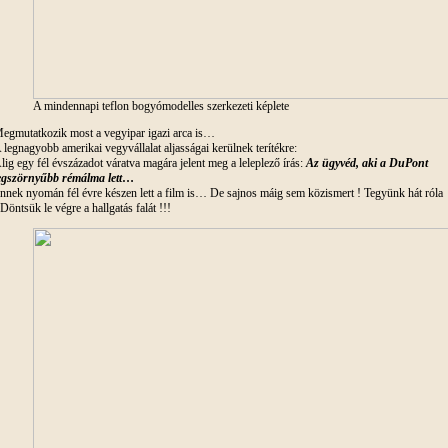
A mindennapi teflon bogyómodelles szerkezeti képlete
egmutatkozik most a vegyipar igazi arca is…
 legnagyobb amerikai vegyvállalat aljasságai kerülnek terítékre:
lig egy fél évszázadot váratva magára jelent meg a leleplező írás:
Az ügyvéd, aki a DuPont
egszörnyűbb rémálma lett
…
nnek nyomán fél évre készen lett a film is… De sajnos máig sem közismert ! Tegyünk hát róla
 Döntsük le végre a hallgatás falát !!!