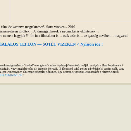
 film ide kattintva megtekinthető: Sötét vizeken – 2019
ermészetesen törölték… A tömeggyilkosok a nyomaikat is eltüntetnék…
e mi nem hagyjuk !!! Ím itt a film akkor is… csak azért is… az igazság nevében… magyarul:
HALÁLOS TEFLON — SÖTÉT VIZEKEN < Nyisson ide !
sonkországunkban a "szabad"-nak gúnyolt sajtót a pártsajtótermékek uralják, melyek a Haza becsülete elé
iszolgált, vagy megbízó pártjaik érdekeit helyezik. E fősodratú sajtó persze pártérdeke(k) szerint szól, vagy
allgat. Amennyiben Ön ezeket részesíti előnyben, úgy örömmel vesszük leiratkozását a hírleveleinkről.
EIRATKOZÁS ITT
!