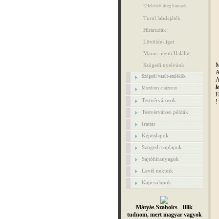
Elfeledett öreg kincsek
Turul labdajáték
Hírárudák
Lövölde-liget
Maros-menti Halálút
M
Szögedi nyelvünk
A
Szögedi vasút-emlékök
A
l
Mozdony-múzeum
E
Testvérvárosok
!
Testvérvárosi példák
Irattár
Képöslapok
Szögedi röplapok
Sajtóhíranyagok
Levél nekünk
Kapcsolapok
Mátyás Szabolcs - Illik
tudnom, mert magyar vagyok