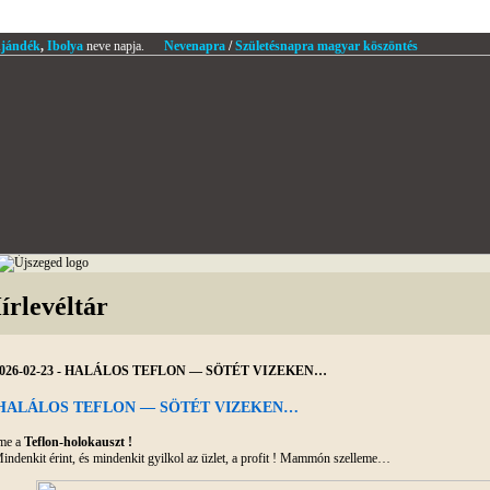
jándék
,
Ibolya
neve napja.
Nevenapra
/
Születésnapra magyar köszöntés
írlevéltár
026-02-23 - HALÁLOS TEFLON — SÖTÉT VIZEKEN…
HALÁLOS TEFLON — SÖTÉT VIZEKEN…
me a
Teflon-holokauszt !
indenkit érint, és mindenkit gyilkol az üzlet, a profit ! Mammón szelleme…