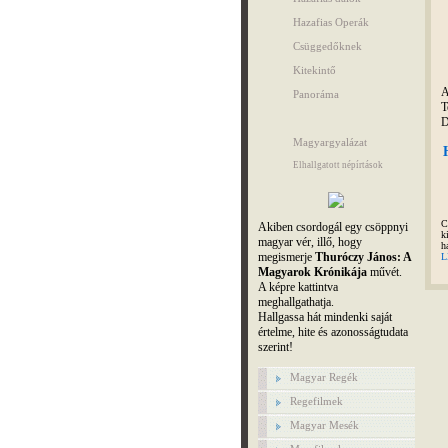
Hazafias Operák
Csüggedőknek
Kitekintő
A
Panoráma
T
D
Magyargyalázat
Elhallgatott népírtások
C
Akiben csordogál egy csöppnyi
k
magyar vér, illő, hogy
h
megismerje
Thuróczy János: A
L
Magyarok Krónikája
művét.
A képre kattintva
meghallgathatja.
Hallgassa hát mindenki saját
értelme, hite és azonosságtudata
szerint!
Magyar Regék
Regefilmek
Magyar Mesék