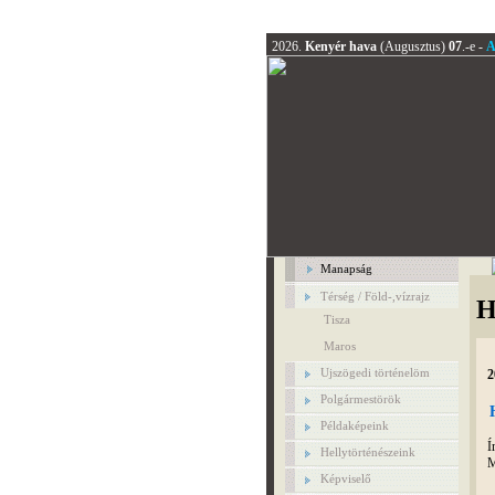
2026.
Kenyér hava
(Augusztus)
07
.-e -
A
Manapság
Térség / Föld-,vízrajz
H
Tisza
Maros
Ujszögedi történelöm
2
Polgármestörök
Példaképeink
Í
Hellytörténészeink
M
Képviselő