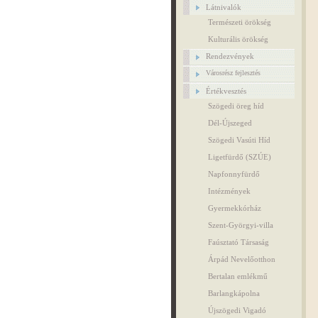
Látnivalók
Természeti örökség
Kulturális örökség
Rendezvények
Városrész fejlesztés
Értékvesztés
Szögedi öreg híd
Dél-Újszeged
Szögedi Vasúti Híd
Ligetfürdő (SZÚE)
Napfonnyfürdő
Intézmények
Gyermekkórház
Szent-Györgyi-villa
Faúsztató Társaság
Árpád Nevelőotthon
Bertalan emlékmű
Barlangkápolna
Újszögedi Vigadó