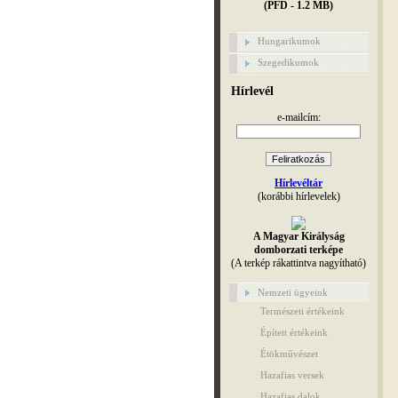
(PFD - 1.2 MB)
Hungarikumok
Szegedikumok
Hírlevél
e-mailcím:
Hírlevéltár
(korábbi hírlevelek)
A Magyar Királyság
domborzati terképe
(A terkép rákattintva nagyítható)
Nemzeti ügyeink
Természeti értékeink
Épített értékeink
Étökművészet
Hazafias versek
Hazafias dalok