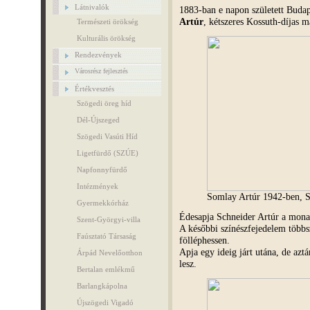
Látnivalók
1883-ban e napon született Buda
Artúr
, kétszeres Kossuth-díjas m
Természeti örökség
Kulturális örökség
Rendezvények
Városrész fejlesztés
Értékvesztés
Szögedi öreg híd
Dél-Újszeged
Szögedi Vasúti Híd
Ligetfürdő (SZÚE)
Napfonnyfürdő
Intézmények
Somlay Artúr 1942-ben, 
Gyermekkórház
Édesapja Schneider Artúr a monar
Szent-Györgyi-villa
A későbbi színészfejedelem többsz
Faúsztató Társaság
fölléphessen.
Apja egy ideig járt utána, de az
Árpád Nevelőotthon
lesz.
Bertalan emlékmű
Barlangkápolna
Újszögedi Vigadó