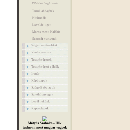
Elfeledett öreg kincsek
Turul labdajáték
Hírárudák
Lövölde-liget
Maros-menti Halálút
Szögedi nyelvünk
Szögedi vasút-emlékök
Mozdony-múzeum
Testvérvárosok
Testvérvárosi példák
Irattár
Képöslapok
Szögedi röplapok
Sajtóhíranyagok
Levél nekünk
Kapcsolapok
Mátyás Szabolcs - Illik
tudnom, mert magyar vagyok