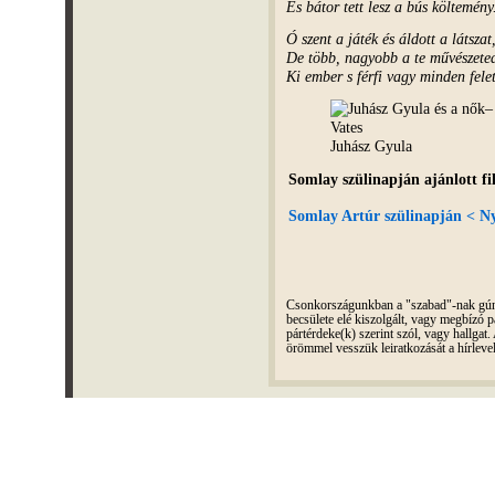
És bátor tett lesz a bús költemény
Ó szent a játék és áldott a látszat
De több, nagyobb a te művészete
Ki ember s férfi vagy minden felet
Juhász Gyula
Somlay szülinapján ajánlott f
Somlay Artúr szülinapján < Nyi
Csonkországunkban a "szabad"-nak gúnyo
becsülete elé kiszolgált, vagy megbízó pá
pártérdeke(k) szerint szól, vagy hallga
örömmel vesszük leiratkozását a hírleve