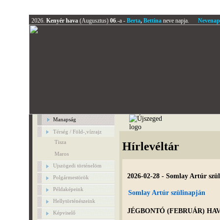
2026.
Kenyér hava
(Augusztus)
06
.-a -
Berta
,
Bettina
neve napja.
Nevenap
Manapság
Térség / Föld-,vízrajz
Tisza
Hírlevéltár
Maros
Ujszögedi történelöm
2026-02-28 - Somlay Artúr szü
Polgármestörök
Példaképeink
Somlay Artúr szülinapján
Hellytörténészeink
JÉGBONTÓ (FEBRUÁR) HAVA
Képviselő