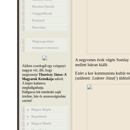
Hazafias Operák
Csüggedőknek
Kitekintő
Panoráma
Magyargyalázat
Elhallgatott népírtások
A negyvenes évek végén Somlay tö
mellett bátran kiállt.
Akiben csordogál egy csöppnyi
magyar vér, illő, hogy
Ezért a kor kommunista kultúr-te
megismerje
Thuróczy János: A
(született:
Lederer József
) üldöző
Magyarok Krónikája
művét.
A képre kattintva
meghallgathatja.
Hallgassa hát mindenki saját
értelme, hite és azonosságtudata
szerint!
Magyar Regék
Regefilmek
Magyar Mesék