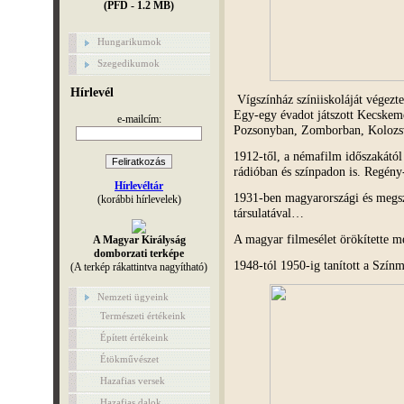
(PFD - 1.2 MB)
Hungarikumok
Szegedikumok
Hírlevél
Vígszínház színiiskoláját végezte
Egy-egy évadot játszott Kecskem
e-mailcím:
Pozsonyban, Zomborban, Kolozsv
1912-től, a némafilm időszakától 
rádióban és színpadon is. Regény-
Hírlevéltár
1931-ben magyarországi és megszá
(korábbi hírlevelek)
társulatával…
A magyar filmesélet örökítette 
A Magyar Királyság
domborzati terképe
1948-tól 1950-ig tanított a Színm
(A terkép rákattintva nagyítható)
Nemzeti ügyeink
Természeti értékeink
Épített értékeink
Étökművészet
Hazafias versek
Hazafias dalok