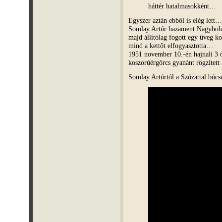
háttér hatalmasokként…
Egyszer aztán ebből is elég lett…
Somlay Artúr hazament Nagyboldo
majd állítólag fogott egy üveg ko
mind a kettőt elfogyasztotta…
1951 november 10.-én hajnali 3 ór
koszorúérgörcs gyanánt rögzített
Somlay Artúrtól a Szózattal bú