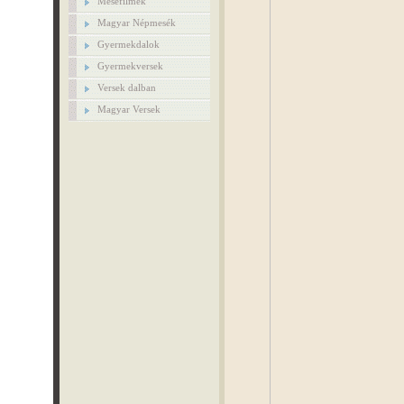
Mesefilmek
Magyar Népmesék
Gyermekdalok
Gyermekversek
Versek dalban
Magyar Versek