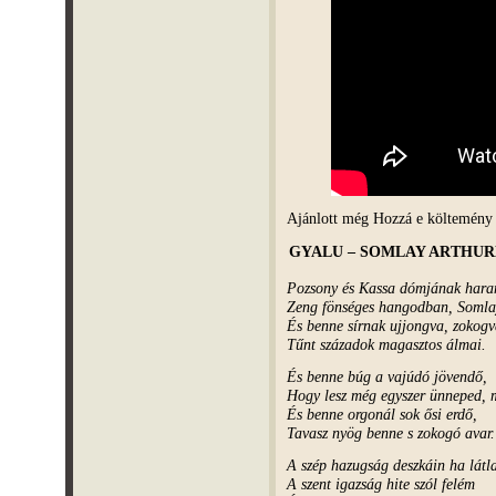
Ajánlott még Hozzá e költemény 
GYALU – SOMLAY ARTHU
Pozsony és Kassa dómjának hara
Zeng fönséges hangodban, Somla
És benne sírnak ujjongva, zokogv
Tűnt századok magasztos álmai.
És benne búg a vajúdó jövendő,
Hogy lesz még egyszer ünneped, 
És benne orgonál sok ősi erdő,
Tavasz nyög benne s zokogó avar.
A szép hazugság deszkáin ha látl
A szent igazság hite szól felém